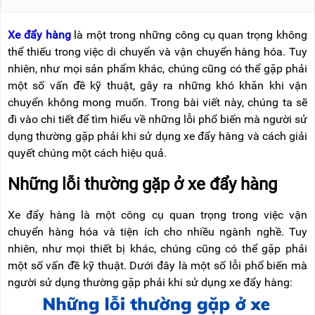
NÂNG
(THANG
TAY
RÚT
LỒNG)
Xe đẩy hàng
là một trong những công cụ quan trọng không
VIDEO
thể thiếu trong việc di chuyển và vận chuyển hàng hóa. Tuy
THANG
nhiên, như mọi sản phẩm khác, chúng cũng có thể gặp phải
CÁCH
TIN
ĐIỆN
một số vấn đề kỹ thuật, gây ra những khó khăn khi vận
TỨC
chuyển không mong muốn. Trong bài viết này, chúng ta sẽ
THANG
BÁO
đi vào chi tiết để tìm hiểu về những lỗi phổ biến mà người sử
NHÔM
CHÍ
CHỮ
dụng thường gặp phải khi sử dụng xe đẩy hàng và cách giải
NÓI
A
VỀ
quyết chúng một cách hiệu quả.
NIKAWA
THANG
Những lỗi thường gặp ở xe đẩy hàng
NHÔM
GIỚI
CÔNG
THIỆU
NGHIỆP
Xe đẩy hàng là một công cụ quan trọng trong việc vận
chuyển hàng hóa và tiện ích cho nhiều ngành nghề. Tuy
ĐẠI
THANG
LÝ
NHÔM
nhiên, như mọi thiết bị khác, chúng cũng có thể gặp phải
GIÀN
một số vấn đề kỹ thuật. Dưới đây là một số lỗi phổ biến mà
GIÁO
BẢO
người sử dụng thường gặp phải khi sử dụng xe đẩy hàng:
HÀNH
VÁN
THANG
LIÊN