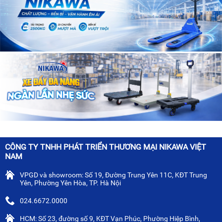
CÔNG TY TNHH PHÁT TRIỂN THƯƠNG MẠI NIKAWA VIỆT
NAM
VPGD và showroom: Số 19, Đường Trung Yên 11C, KĐT Trung
Yên, Phường Yên Hòa, TP. Hà Nội
024.6672.0000
HCM: Số 23, đường số 9, KĐT Vạn Phúc, Phường Hiệp Bình,