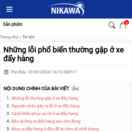
Menu
Menu
Sản
Sản
phẩm
phẩm
0
Sản phẩm
Trang chủ
»
Tin tức
TRANG
TRANG
CHỦ
CHỦ
Những lỗi phổ biến thường gặp ở xe
THANG
THANG
đẩy hàng
NHÔM
NHÔM
Thứ Bảy, 18/05/2024 | 16:10 GMT+7
XE
THANG
ĐẨY
NHÔM
HÀNG
RÚT
NỘI DUNG CHÍNH CỦA BÀI VIẾT
[
Ẩn
]
BỘ
THANG
1.
Những lỗi thường gặp ở xe đẩy hàng
DÂY
NHÔM
THOÁT
GIA
2.
Nguyên nhân gây ra lỗi ở xe đẩy hàng
HIỂM
ĐÌNH
3.
Cách khắc phục sự cố ở xe đẩy hàng
TỰ
ĐỘNG
THANG
4.
Bảo dưỡng xe đẩy hàng sao cho đúng
NHÔM
5.
Mua xe đẩy hàng ở đâu để an tâm về chất lượng
XE
GẤP