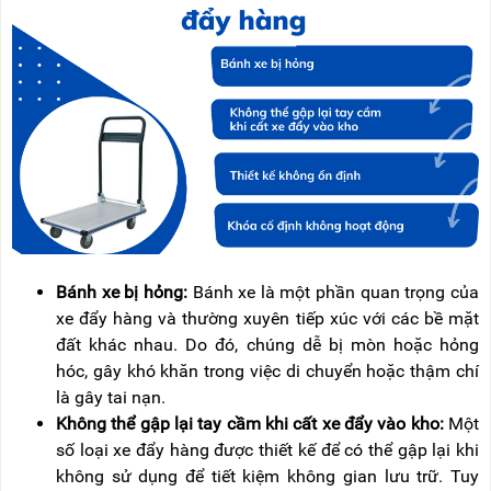
RẢNH
HỆ
TAY
XE
ĐẨY
HÀNG
BỘ
DÂY
THOÁT
HIỂM
TỰ
ĐỘNG
XE
Bánh xe bị hỏng:
Bánh xe là một phần quan trọng của
NÂNG
xe đẩy hàng và thường xuyên tiếp xúc với các bề mặt
TAY
đất khác nhau. Do đó, chúng dễ bị mòn hoặc hỏng
hóc, gây khó khăn trong việc di chuyển hoặc thậm chí
là gây tai nạn.
Không thể gập lại tay cầm khi cất xe đẩy vào kho:
Một
số loại xe đẩy hàng được thiết kế để có thể gập lại khi
không sử dụng để tiết kiệm không gian lưu trữ. Tuy