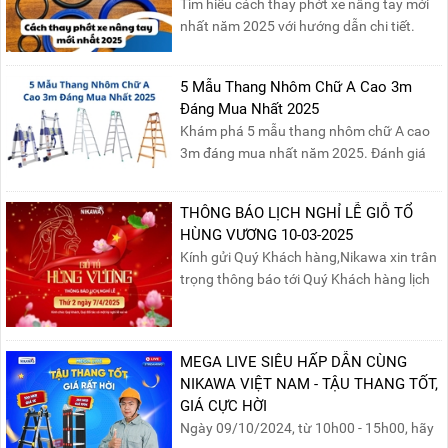
Tìm hiểu cách thay phớt xe nâng tay mới
nhất năm 2025 với hướng dẫn chi tiết.
Đọc ngay để nắm vững quy trình thay
phớt đúng cách, giúp xe nâng hoạt động
5 Mẫu Thang Nhôm Chữ A Cao 3m
hiệu quả và bền lâu!
Đáng Mua Nhất 2025
Khám phá 5 mẫu thang nhôm chữ A cao
3m đáng mua nhất năm 2025. Đánh giá
chất lượng, độ an toàn và giá bán để chọn
sản phẩm phù hợp!
THÔNG BÁO LỊCH NGHỈ LỄ GIỖ TỔ
HÙNG VƯƠNG 10-03-2025
Kính gửi Quý Khách hàng,Nikawa xin trân
trọng thông báo tới Quý Khách hàng lịch
nghỉ lễ Giỗ Tổ Hùng Vương 10/03 như
sau:Thời gian nghỉ lễ: Thứ Hai, ngày
07/04/2025, nhằm ngày Giỗ Tổ Hùng
MEGA LIVE SIÊU HẤP DẪN CÙNG
Vương – dịp để tưởng nhớ công ơn dựng
NIKAWA VIỆT NAM - TẬU THANG TỐT,
nước của các Vua Hùng....
GIÁ CỰC HỜI
Ngày 09/10/2024, từ 10h00 - 15h00, hãy