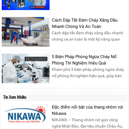
cùng tham gia buổi Livestream của
Nikawa Việt Nam để nhận ngay những
phần quà siêu hấp dẫn và mua sắm
những sản phẩm thang chính hãng với
Cách Dập Tắt Đám Cháy Xăng Dầu
mức giá không thể tốt hơn!Tham gia
Nhanh Chóng Và An Toàn
Mega Live, bạn sẽ nhận được gì?...
Cách dập tắt đám cháy xăng dầu nhanh
chóng và an toàn là một kỹ năng quan
trọng trong phòng cháy chữa cháy. Đám
cháy xăng dầu rất dễ lan rộng và gây thiệt
5 Biện Pháp Phòng Ngừa Cháy Nổ
hại nghiêm trọng nếu không được xử lý kịp
Phòng Thí Nghiệm Hiệu Quả
thời. Vì vậy, việc hiểu rõ các phương pháp
Khám phá 5 biện pháp phòng ngừa cháy
dập tắt...
nổ phòng thí nghiệm hiệu quả, giúp bảo
đảm an toàn cho nhân viên, thiết bị và tài
sản, giảm thiểu nguy cơ cháy nổ phòng thí
nghiệm.
Tin Xem Nhiều
Đặc điểm nổi bật của thang nhôm rút
Nikawa
NIKAWA – Thang nhôm rút gọn công
nghệ Nhật Bản, đạt tiêu chuẩn Châu Âu,