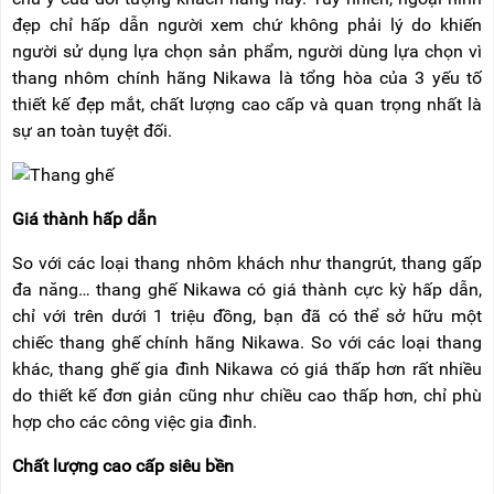
RẢNH
HỆ
đẹp chỉ hấp dẫn người xem chứ không phải lý do khiến
TAY
người sử dụng lựa chọn sản phẩm, người dùng lựa chọn vì
XE
thang nhôm chính hãng Nikawa là tổng hòa của 3 yếu tố
ĐẨY
thiết kế đẹp mắt, chất lượng cao cấp và quan trọng nhất là
HÀNG
sự an toàn tuyệt đối.
BỘ
DÂY
THOÁT
HIỂM
Giá thành hấp dẫn
TỰ
ĐỘNG
So với các loại thang nhôm khách như thangrút, thang gấp
XE
đa năng… thang ghế Nikawa có giá thành cực kỳ hấp dẫn,
NÂNG
chỉ với trên dưới 1 triệu đồng, bạn đã có thể sở hữu một
TAY
chiếc thang ghế chính hãng Nikawa. So với các loại thang
khác, thang ghế gia đình Nikawa có giá thấp hơn rất nhiều
do thiết kế đơn giản cũng như chiều cao thấp hơn, chỉ phù
hợp cho các công việc gia đình.
Chất lượng cao cấp siêu bền