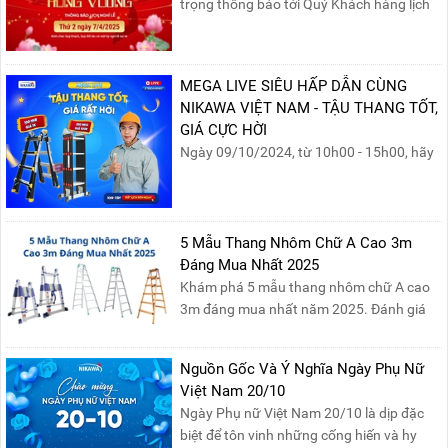
trọng thông báo tới Quý Khách hàng lịch
nghỉ lễ Giỗ Tổ Hùng Vương 10/03 như
sau:Thời gian nghỉ lễ: Thứ Hai, ngày
07/04/2025, nhằm ngày Giỗ Tổ Hùng
MEGA LIVE SIÊU HẤP DẪN CÙNG
Vương – dịp để tưởng nhớ công ơn dựng
NIKAWA VIỆT NAM - TẬU THANG TỐT,
nước của các Vua Hùng....
GIÁ CỰC HỜI
Ngày 09/10/2024, từ 10h00 - 15h00, hãy
cùng tham gia buổi Livestream của
Nikawa Việt Nam để nhận ngay những
phần quà siêu hấp dẫn và mua sắm
những sản phẩm thang chính hãng với
5 Mẫu Thang Nhôm Chữ A Cao 3m
mức giá không thể tốt hơn!Tham gia
Đáng Mua Nhất 2025
Mega Live, bạn sẽ nhận được gì?...
Khám phá 5 mẫu thang nhôm chữ A cao
3m đáng mua nhất năm 2025. Đánh giá
chất lượng, độ an toàn và giá bán để chọn
sản phẩm phù hợp!
Nguồn Gốc Và Ý Nghĩa Ngày Phụ Nữ
Việt Nam 20/10
Ngày Phụ nữ Việt Nam 20/10 là dịp đặc
biệt để tôn vinh những cống hiến và hy