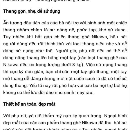
NÂNG
(THANG
TAY
RÚT
Thang gọn, nhẹ, dễ sử dụng
LỒNG)
VIDEO
Ấn tượng đầu tiên của các bà nội trợ với hình ảnh một chiếc
THANG
CÁCH
thang nhôm chính là sự nặng nề, phức tạp, khó sử dụng.
TIN
ĐIỆN
TỨC
Tuy nhiên khi bắt gặp chiếc thang ghế Nikawa, hầu hết
người dùng đều rất thích thú với loại thang siêu nhẹ và dễ
THANG
BÁO
NHÔM
dàng sử dụng như thế. Người già, phụ nữ đều có thê dễ
CHÍ
CHỮ
dàng nâng thang lên bằng một tay (các loại thang ghế của
NÓI
A
VỀ
Nikawa đều có trọng lượng dưới 8 kg). Việc sử dụng thang
NIKAWA
thì cực kỳ đơn giản, bạn chỉ cần một tay giữ thang, một tay
THANG
NHÔM
mở thang dễ dàng nhưng mở một cuốn sách là đã có thể sử
GIỚI
CÔNG
THIỆU
dụng thang. Yếu tố này rất phù hợp với các bà nội trợ bởi họ
NGHIỆP
không có thể lực dồi dào như cánh mày râu.
ĐẠI
THANG
LÝ
NHÔM
Thiết kế an toàn, đẹp mắt
GIÀN
GIÁO
BẢO
Với phụ nữ, yêu tố thẩm mỹ cực kỳ quan trọng. Ngoại hình
HÀNH
đẹp mắt của các sản phẩm thang ghế Nikawa đã thu hút sự
VÁN
THANG
LIÊN
chú ý của đối tượng khách hàng này. Tuy nhiên, ngoại hình