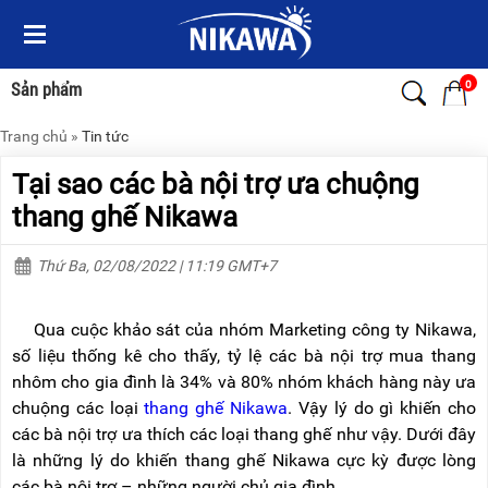
Menu
Menu
Sản
Sản
phẩm
phẩm
0
Sản phẩm
Trang chủ
»
Tin tức
TRANG
TRANG
CHỦ
CHỦ
Tại sao các bà nội trợ ưa chuộng
THANG
THANG
thang ghế Nikawa
NHÔM
NHÔM
Thứ Ba, 02/08/2022 | 11:19 GMT+7
XE
THANG
ĐẨY
NHÔM
HÀNG
RÚT
Qua cuộc khảo sát của nhóm Marketing công ty Nikawa,
BỘ
THANG
số liệu thống kê cho thấy, tỷ lệ các bà nội trợ mua thang
DÂY
NHÔM
nhôm cho gia đình là 34% và 80% nhóm khách hàng này ưa
THOÁT
GIA
HIỂM
ĐÌNH
chuộng các loại
thang ghế Nikawa
. Vậy lý do gì khiến cho
TỰ
các bà nội trợ ưa thích các loại thang ghế như vậy. Dưới đây
ĐỘNG
THANG
là những lý do khiến thang ghế Nikawa cực kỳ được lòng
NHÔM
XE
GẤP
các bà nội trợ – những người chủ gia đình.