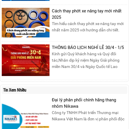
sinh của phụ nữ trong gia đình và xã hội.
Khởi nguồn từ sự ra đời của Hội Phụ nữ
Cách thay phớt xe nâng tay mới nhất
phản đế Việt Nam vào năm 1930, ngày
2025
này không chỉ ghi nhận vai trò quan trọng
Tìm hiểu cách thay phớt xe nâng tay mới
của phụ nữ ...
nhất năm 2025 với hướng dẫn chi tiết.
Đọc ngay để nắm vững quy trình thay
phớt đúng cách, giúp xe nâng hoạt động
THÔNG BÁO LỊCH NGHỈ LỄ 30/4 - 1/5
hiệu quả và bền lâu!
Kính gửi Quý khách hàng và Quý đối
tác,Nhân dịp kỷ niệm Ngày Giải phóng
miền Nam 30/4 và Ngày Quốc tế Lao
động 1/5, Nikawa xin trân trọng thông
báo lịch nghỉ lễ như sau:Thời gian nghỉ: Từ
Thứ Ba, ngày 29/04/2025 đến hết Chủ
Tin Xem Nhiều
Nhật, ngày 04/05/2025.T...
Đại lý phân phối chính hãng thang
nhôm Nikawa
Công ty TNHH Phát triển Thương mại
Nikawa Việt Nam là đơn vị phân phối độc
quyền sản phẩm thang....