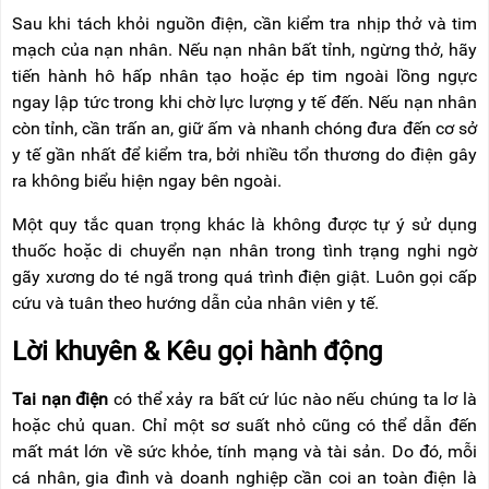
Sau khi tách khỏi nguồn điện, cần kiểm tra nhịp thở và tim
mạch của nạn nhân. Nếu nạn nhân bất tỉnh, ngừng thở, hãy
tiến hành hô hấp nhân tạo hoặc ép tim ngoài lồng ngực
ngay lập tức trong khi chờ lực lượng y tế đến. Nếu nạn nhân
còn tỉnh, cần trấn an, giữ ấm và nhanh chóng đưa đến cơ sở
y tế gần nhất để kiểm tra, bởi nhiều tổn thương do điện gây
ra không biểu hiện ngay bên ngoài.
Một quy tắc quan trọng khác là không được tự ý sử dụng
thuốc hoặc di chuyển nạn nhân trong tình trạng nghi ngờ
gãy xương do té ngã trong quá trình điện giật. Luôn gọi cấp
cứu và tuân theo hướng dẫn của nhân viên y tế.
Lời khuyên & Kêu gọi hành động
Tai nạn điện
có thể xảy ra bất cứ lúc nào nếu chúng ta lơ là
hoặc chủ quan. Chỉ một sơ suất nhỏ cũng có thể dẫn đến
mất mát lớn về sức khỏe, tính mạng và tài sản. Do đó, mỗi
cá nhân, gia đình và doanh nghiệp cần coi an toàn điện là