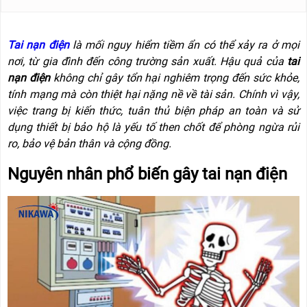
NÂNG
(THANG
TAY
RÚT
LỒNG)
Tai nạn điện
là mối nguy hiểm tiềm ẩn có thể xảy ra ở mọi
VIDEO
THANG
nơi, từ gia đình đến công trường sản xuất. Hậu quả của
tai
CÁCH
TIN
nạn điện
không chỉ gây tổn hại nghiêm trọng đến sức khỏe,
ĐIỆN
TỨC
tính mạng mà còn thiệt hại nặng nề về tài sản. Chính vì vậy,
THANG
việc trang bị kiến thức, tuân thủ biện pháp an toàn và sử
BÁO
NHÔM
CHÍ
dụng thiết bị bảo hộ là yếu tố then chốt để phòng ngừa rủi
CHỮ
NÓI
A
ro, bảo vệ bản thân và cộng đồng.
VỀ
NIKAWA
THANG
Nguyên nhân phổ biến gây tai nạn điện
NHÔM
GIỚI
CÔNG
THIỆU
NGHIỆP
ĐẠI
THANG
LÝ
NHÔM
GIÀN
GIÁO
BẢO
HÀNH
VÁN
THANG
LIÊN