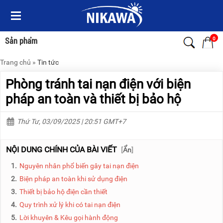
Menu
Menu
Sản
Sản
phẩm
phẩm
0
Sản phẩm
Trang chủ
»
Tin tức
TRANG
TRANG
CHỦ
CHỦ
Phòng tránh tai nạn điện với biện
THANG
THANG
pháp an toàn và thiết bị bảo hộ
NHÔM
NHÔM
Thứ Tư, 03/09/2025 | 20:51 GMT+7
XE
THANG
ĐẨY
NHÔM
HÀNG
RÚT
NỘI DUNG CHÍNH CỦA BÀI VIẾT
[
Ẩn
]
BỘ
THANG
1.
Nguyên nhân phổ biến gây tai nạn điện
DÂY
NHÔM
THOÁT
GIA
2.
Biện pháp an toàn khi sử dụng điện
HIỂM
ĐÌNH
3.
Thiết bị bảo hộ điện cần thiết
TỰ
ĐỘNG
THANG
4.
Quy trình xử lý khi có tai nạn điện
NHÔM
5.
Lời khuyên & Kêu gọi hành động
XE
GẤP