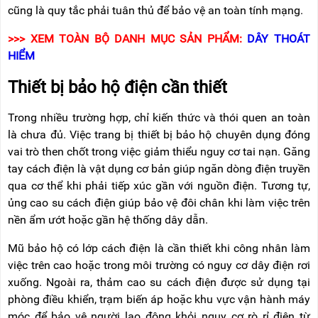
cũng là quy tắc phải tuân thủ để bảo vệ an toàn tính mạng.
>>> XEM TOÀN BỘ DANH MỤC SẢN PHẨM:
DÂY THOÁT
HIỂM
Thiết bị bảo hộ điện cần thiết
Trong nhiều trường hợp, chỉ kiến thức và thói quen an toàn
là chưa đủ. Việc trang bị thiết bị bảo hộ chuyên dụng đóng
vai trò then chốt trong việc giảm thiểu nguy cơ tai nạn. Găng
tay cách điện là vật dụng cơ bản giúp ngăn dòng điện truyền
qua cơ thể khi phải tiếp xúc gần với nguồn điện. Tương tự,
ủng cao su cách điện giúp bảo vệ đôi chân khi làm việc trên
nền ẩm ướt hoặc gần hệ thống dây dẫn.
Mũ bảo hộ có lớp cách điện là cần thiết khi công nhân làm
việc trên cao hoặc trong môi trường có nguy cơ dây điện rơi
xuống. Ngoài ra, thảm cao su cách điện được sử dụng tại
phòng điều khiển, trạm biến áp hoặc khu vực vận hành máy
móc để bảo vệ người lao động khỏi nguy cơ rò rỉ điện từ