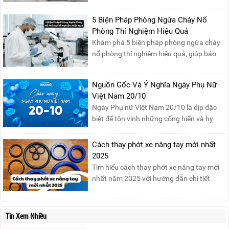
trọng trong phòng cháy chữa cháy. Đám
cháy xăng dầu rất dễ lan rộng và gây thiệt
5 Biện Pháp Phòng Ngừa Cháy Nổ
hại nghiêm trọng nếu không được xử lý kịp
Phòng Thí Nghiệm Hiệu Quả
thời. Vì vậy, việc hiểu rõ các phương pháp
Khám phá 5 biện pháp phòng ngừa cháy
dập tắt...
nổ phòng thí nghiệm hiệu quả, giúp bảo
đảm an toàn cho nhân viên, thiết bị và tài
sản, giảm thiểu nguy cơ cháy nổ phòng thí
Nguồn Gốc Và Ý Nghĩa Ngày Phụ Nữ
nghiệm.
Việt Nam 20/10
Ngày Phụ nữ Việt Nam 20/10 là dịp đặc
biệt để tôn vinh những cống hiến và hy
sinh của phụ nữ trong gia đình và xã hội.
Khởi nguồn từ sự ra đời của Hội Phụ nữ
Cách thay phớt xe nâng tay mới nhất
phản đế Việt Nam vào năm 1930, ngày
2025
này không chỉ ghi nhận vai trò quan trọng
Tìm hiểu cách thay phớt xe nâng tay mới
của phụ nữ ...
nhất năm 2025 với hướng dẫn chi tiết.
Đọc ngay để nắm vững quy trình thay
phớt đúng cách, giúp xe nâng hoạt động
hiệu quả và bền lâu!
Tin Xem Nhiều