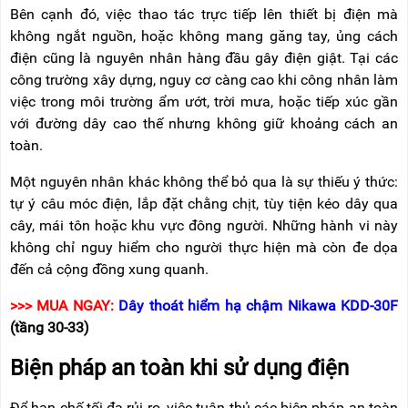
Bên cạnh đó, việc thao tác trực tiếp lên thiết bị điện mà
không ngắt nguồn, hoặc không mang găng tay, ủng cách
điện cũng là nguyên nhân hàng đầu gây điện giật. Tại các
công trường xây dựng, nguy cơ càng cao khi công nhân làm
việc trong môi trường ẩm ướt, trời mưa, hoặc tiếp xúc gần
với đường dây cao thế nhưng không giữ khoảng cách an
toàn.
Một nguyên nhân khác không thể bỏ qua là sự thiếu ý thức:
tự ý câu móc điện, lắp đặt chằng chịt, tùy tiện kéo dây qua
cây, mái tôn hoặc khu vực đông người. Những hành vi này
không chỉ nguy hiểm cho người thực hiện mà còn đe dọa
đến cả cộng đồng xung quanh.
>>> MUA NGAY:
Dây thoát hiểm hạ chậm Nikawa KDD-30F
(tầng 30-33)
Biện pháp an toàn khi sử dụng điện
Để hạn chế tối đa rủi ro, việc tuân thủ các biện pháp an toàn