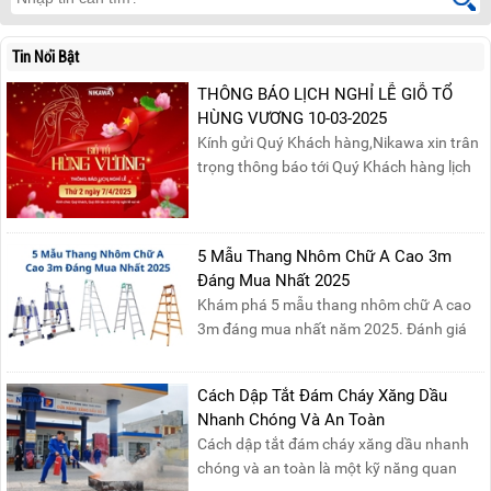
Tin Nổi Bật
THÔNG BÁO LỊCH NGHỈ LỄ GIỖ TỔ
HÙNG VƯƠNG 10-03-2025
Kính gửi Quý Khách hàng,Nikawa xin trân
trọng thông báo tới Quý Khách hàng lịch
nghỉ lễ Giỗ Tổ Hùng Vương 10/03 như
sau:Thời gian nghỉ lễ: Thứ Hai, ngày
07/04/2025, nhằm ngày Giỗ Tổ Hùng
5 Mẫu Thang Nhôm Chữ A Cao 3m
Vương – dịp để tưởng nhớ công ơn dựng
Đáng Mua Nhất 2025
nước của các Vua Hùng....
Khám phá 5 mẫu thang nhôm chữ A cao
3m đáng mua nhất năm 2025. Đánh giá
chất lượng, độ an toàn và giá bán để chọn
sản phẩm phù hợp!
Cách Dập Tắt Đám Cháy Xăng Dầu
Nhanh Chóng Và An Toàn
Cách dập tắt đám cháy xăng dầu nhanh
chóng và an toàn là một kỹ năng quan