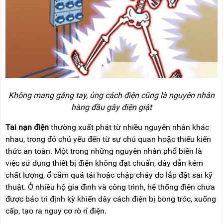
RẢNH
HỆ
TAY
XE
ĐẨY
HÀNG
BỘ
DÂY
THOÁT
HIỂM
Không mang găng tay, ủng cách điện cũng là nguyên nhân
TỰ
hàng đầu gây điện giật
ĐỘNG
Tai nạn điện
thường xuất phát từ nhiều nguyên nhân khác
XE
NÂNG
nhau, trong đó chủ yếu đến từ sự chủ quan hoặc thiếu kiến
TAY
thức an toàn. Một trong những nguyên nhân phổ biến là
việc sử dụng thiết bị điện không đạt chuẩn, dây dẫn kém
chất lượng, ổ cắm quá tải hoặc chập cháy do lắp đặt sai kỹ
thuật. Ở nhiều hộ gia đình và công trình, hệ thống điện chưa
được bảo trì định kỳ khiến dây cách điện bị bong tróc, xuống
cấp, tạo ra nguy cơ rò rỉ điện.