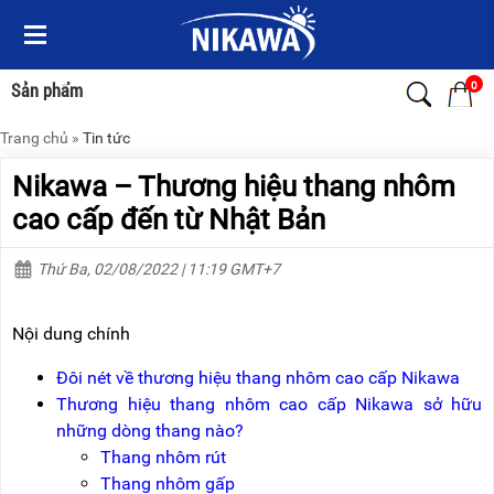
Menu
Menu
Sản
Sản
phẩm
phẩm
0
Sản phẩm
Trang chủ
»
Tin tức
TRANG
TRANG
CHỦ
CHỦ
Nikawa – Thương hiệu thang nhôm
THANG
THANG
cao cấp đến từ Nhật Bản
NHÔM
NHÔM
Thứ Ba, 02/08/2022 | 11:19 GMT+7
XE
THANG
ĐẨY
NHÔM
HÀNG
RÚT
Nội dung chính
BỘ
THANG
DÂY
NHÔM
Đôi nét về thương hiệu thang nhôm cao cấp Nikawa
THOÁT
GIA
Thương hiệu thang nhôm cao cấp Nikawa sở hữu
HIỂM
ĐÌNH
TỰ
những dòng thang nào?
ĐỘNG
THANG
Thang nhôm rút
NHÔM
Thang nhôm gấp
XE
GẤP