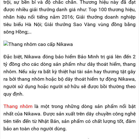
trội, sự bền bỉ và độ chắc chắn. Thương hiệu này đã đạt
RẢNH
HỆ
TAY
được nhiều giải thưởng danh giá như: Top 100 thương hiệu,
nhãn hiệu nổi tiếng năm 2016; Giải thưởng doanh nghiệp
XE
tiêu biểu Hà Nội; Giải thưởng Sao Vàng vùng đồng bằng
ĐẨY
HÀNG
sông Hồng;…
BỘ
DÂY
THOÁT
Đặc biệt, Nikawa đóng bảo hiểm Bảo Minh trị giá lên đến 2
HIỂM
TỰ
tỷ đồng cho các dòng sản phẩm như dây thoát hiểm, thang
ĐỘNG
nhôm. Nếu xảy ra bất kỳ thiệt hại tài sản hay thương tật gây
ra bởi thang nhôm hoặc bộ dây thoát hiểm tự động Nikawa,
XE
NÂNG
người sử dụng hoặc người sở hữu sẽ được bồi thường theo
TAY
quy định.
Thang nhôm
là một trong những dòng sản phẩm nổi bật
nhất của Nikawa. Được sản xuất trên dây chuyền công nghệ
tiên tiến đến từ Nhật Bản, sản phẩm có chất lượng tốt, đảm
bảo an toàn cho người dùng.