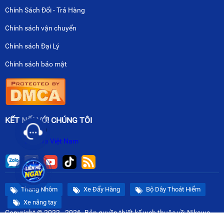
Chính Sách Đổi - Trả Hàng
Chính sách vận chuyển
Chính sách Đại Lý
Chính sách bảo mật
KẾT NỐI VỚI CHÚNG TÔI
Nikawa Việt Nam
Thang Nhôm
Xe Đẩy Hàng
Bộ Dây Thoát Hiểm
Xe nâng tay
Copyright © 2022 - 2026. Bản quyền
thiết kế web
thuộc về: Nikawa
Việt Nam.