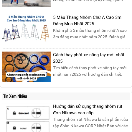
trọng trong phòng cháy chữa cháy. Đám
cháy xăng dầu rất dễ lan rộng và gây thiệt
5 Mẫu Thang Nhôm Chữ A Cao 3m
hại nghiêm trọng nếu không được xử lý kịp
Đáng Mua Nhất 2025
thời. Vì vậy, việc hiểu rõ các phương pháp
Khám phá 5 mẫu thang nhôm chữ A cao
dập tắt...
3m đáng mua nhất năm 2025. Đánh giá
chất lượng, độ an toàn và giá bán để chọn
sản phẩm phù hợp!
Cách thay phớt xe nâng tay mới nhất
2025
Tìm hiểu cách thay phớt xe nâng tay mới
nhất năm 2025 với hướng dẫn chi tiết.
Đọc ngay để nắm vững quy trình thay
phớt đúng cách, giúp xe nâng hoạt động
hiệu quả và bền lâu!
Tin Xem Nhiều
Hướng dẫn sử dụng thang nhôm rút
đơn Nikawa cao cấp
Thang nhôm rút Nikawa là sản phẩm của
tập đoàn Nikawa CORP Nhật Bản với các