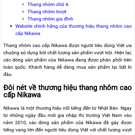
NÂNG
(THANG
Thang nhôm chữ A
TAY
RÚT
Thang nhôm trượt
LỒNG)
Thang nhôm gia đình
VIDEO
THANG
Website chính hãng của thương hiệu thang nhôm cao
CÁCH
TIN
cấp Nikawa
ĐIỆN
TỨC
Thang nhôm cao cấp Nikawa được người tiêu dùng Việt ưa
THANG
BÁO
NHÔM
chuộng sử dụng bởi chất lượng sản phẩm vượt trội. Hiện tại,
CHÍ
CHỮ
các dòng sản phẩm của Nikawa đang được phân phối trên
NÓI
A
VỀ
toàn quốc. Khách hàng dễ dàng mua sản phẩm tại bất kì
NIKAWA
đâu.
THANG
NHÔM
GIỚI
CÔNG
Đôi nét về thương hiệu thang nhôm cao
THIỆU
NGHIỆP
cấp Nikawa
ĐẠI
THANG
LÝ
NHÔM
Nikawa là một thương hiệu nổi tiếng đến từ Nhật Bản. Ngay
GIÀN
từ những ngày đầu mới gia nhập thị trường Việt Nam vào
GIÁO
BẢO
HÀNH
năm 2010, các dòng sản phẩm của Nikawa đã gây được
VÁN
tiếng vang lớn đến người tiêu dùng Việt với chất lượng vượt
THANG
LIÊN