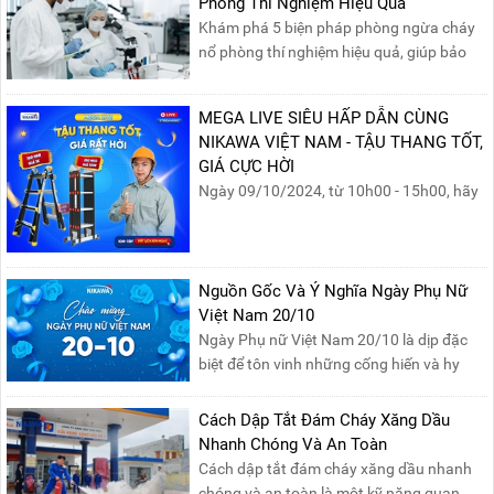
Phòng Thí Nghiệm Hiệu Quả
Khám phá 5 biện pháp phòng ngừa cháy
nổ phòng thí nghiệm hiệu quả, giúp bảo
đảm an toàn cho nhân viên, thiết bị và tài
sản, giảm thiểu nguy cơ cháy nổ phòng thí
MEGA LIVE SIÊU HẤP DẪN CÙNG
nghiệm.
NIKAWA VIỆT NAM - TẬU THANG TỐT,
GIÁ CỰC HỜI
Ngày 09/10/2024, từ 10h00 - 15h00, hãy
cùng tham gia buổi Livestream của
Nikawa Việt Nam để nhận ngay những
phần quà siêu hấp dẫn và mua sắm
những sản phẩm thang chính hãng với
Nguồn Gốc Và Ý Nghĩa Ngày Phụ Nữ
mức giá không thể tốt hơn!Tham gia
Việt Nam 20/10
Mega Live, bạn sẽ nhận được gì?...
Ngày Phụ nữ Việt Nam 20/10 là dịp đặc
biệt để tôn vinh những cống hiến và hy
sinh của phụ nữ trong gia đình và xã hội.
Khởi nguồn từ sự ra đời của Hội Phụ nữ
Cách Dập Tắt Đám Cháy Xăng Dầu
phản đế Việt Nam vào năm 1930, ngày
Nhanh Chóng Và An Toàn
này không chỉ ghi nhận vai trò quan trọng
Cách dập tắt đám cháy xăng dầu nhanh
của phụ nữ ...
chóng và an toàn là một kỹ năng quan