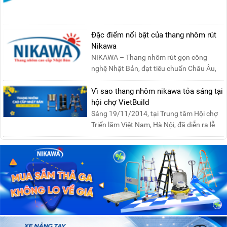
Đặc điểm nổi bật của thang nhôm rút
Nikawa
NIKAWA – Thang nhôm rút gọn công
nghệ Nhật Bản, đạt tiêu chuẩn Châu Âu,
đảm bảo sự an toàn tuy....
Vì sao thang nhôm nikawa tỏa sáng tại
hội chợ VietBuild
Sáng 19/11/2014, tại Trung tâm Hội chợ
Triển lãm Việt Nam, Hà Nội, đã diễn ra lễ
khai mạc “Triể....