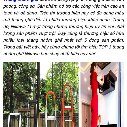
NÂNG
(THANG
phòng, công sở. Sản phẩm hỗ trợ các công việc trên cao an
TAY
RÚT
LỒNG)
toàn và dễ dàng. Trên thị trường hiện nay có đa dạng mẫu
VIDEO
mã thang ghế đến từ nhiều thương hiệu khác nhau. Trong
THANG
đó, Nikawa là một trong những thương hiệu uy tín với chất
CÁCH
TIN
ĐIỆN
lượng sản phẩm vượt trội. Đây cũng là thương hiệu sở hữu
TỨC
nhiều loại thang nhôm ghế nhất với 5 dòng sản phẩm.
THANG
Trong bài viết này, hãy cùng chúng tôi tìm hiểu TOP 3 thang
BÁO
NHÔM
CHÍ
nhôm ghế Nikawa bán chạy nhất hiện nay nhé.
CHỮ
NÓI
A
VỀ
NIKAWA
THANG
NHÔM
GIỚI
CÔNG
THIỆU
NGHIỆP
ĐẠI
THANG
LÝ
NHÔM
GIÀN
GIÁO
BẢO
HÀNH
VÁN
THANG
LIÊN