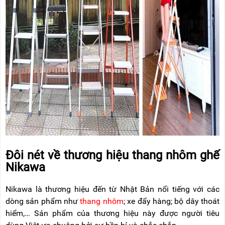
RẢNH
HỆ
TAY
XE
ĐẨY
HÀNG
BỘ
DÂY
THOÁT
HIỂM
TỰ
ĐỘNG
XE
NÂNG
TAY
Đôi nét về thương hiệu thang nhôm ghế
Nikawa
Nikawa là thương hiệu đến từ Nhật Bản nổi tiếng với các
dòng sản phẩm như
thang nhôm
; xe đẩy hàng; bộ dây thoát
hiểm,… Sản phẩm của thương hiệu này được người tiêu