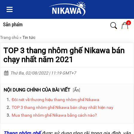
Menu
Menu
Sản
Sản
phẩm
phẩm
0
Sản phẩm
Trang chủ
»
Tin tức
TRANG
TRANG
CHỦ
CHỦ
TOP 3 thang nhôm ghế Nikawa bán
THANG
THANG
chạy nhất năm 2021
NHÔM
NHÔM
Thứ Ba, 02/08/2022 | 11:19 GMT+7
XE
THANG
ĐẨY
NHÔM
HÀNG
RÚT
NỘI DUNG CHÍNH CỦA BÀI VIẾT
[
Ẩn
]
BỘ
THANG
1.
Đôi nét về thương hiệu thang nhôm ghế Nikawa
DÂY
NHÔM
THOÁT
GIA
2.
TOP 3 thang nhôm ghế Nikawa bán chạy nhất hiện nay
HIỂM
ĐÌNH
3.
Mua thang nhôm ghế Nikawa bằng cách nào?
TỰ
ĐỘNG
THANG
NHÔM
XE
GẤP
Thang nhôm ghế
được sử dụng rộng rãi trong gia đình, văn