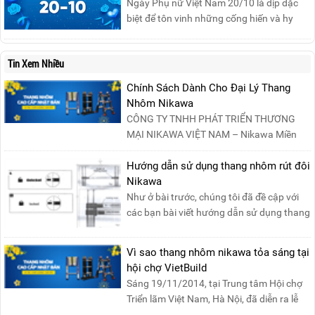
Ngày Phụ nữ Việt Nam 20/10 là dịp đặc
biệt để tôn vinh những cống hiến và hy
sinh của phụ nữ trong gia đình và xã hội.
Khởi nguồn từ sự ra đời của Hội Phụ nữ
Tin Xem Nhiều
phản đế Việt Nam vào năm 1930, ngày
này không chỉ ghi nhận vai trò quan trọng
Chính Sách Dành Cho Đại Lý Thang
của phụ nữ ...
Nhôm Nikawa
CÔNG TY TNHH PHÁT TRIỂN THƯƠNG
MẠI NIKAWA VIỆT NAM – Nikawa Miền
Bắc: Số 19, Đường Trung ....
Hướng dẫn sử dụng thang nhôm rút đôi
Nikawa
Như ở bài trước, chúng tôi đã đề cập với
các bạn bài viết hướng dẫn sử dụng thang
nhôm rút đơn ....
Vì sao thang nhôm nikawa tỏa sáng tại
hội chợ VietBuild
Sáng 19/11/2014, tại Trung tâm Hội chợ
Triển lãm Việt Nam, Hà Nội, đã diễn ra lễ
khai mạc “Triể....