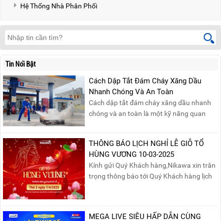
Hệ Thống Nhà Phân Phối
Tin Nổi Bật
Cách Dập Tắt Đám Cháy Xăng Dầu
Nhanh Chóng Và An Toàn
Cách dập tắt đám cháy xăng dầu nhanh
chóng và an toàn là một kỹ năng quan
trọng trong phòng cháy chữa cháy. Đám
cháy xăng dầu rất dễ lan rộng và gây thiệt
THÔNG BÁO LỊCH NGHỈ LỄ GIỖ TỔ
hại nghiêm trọng nếu không được xử lý kịp
HÙNG VƯƠNG 10-03-2025
thời. Vì vậy, việc hiểu rõ các phương pháp
Kính gửi Quý Khách hàng,Nikawa xin trân
dập tắt...
trọng thông báo tới Quý Khách hàng lịch
nghỉ lễ Giỗ Tổ Hùng Vương 10/03 như
sau:Thời gian nghỉ lễ: Thứ Hai, ngày
07/04/2025, nhằm ngày Giỗ Tổ Hùng
MEGA LIVE SIÊU HẤP DẪN CÙNG
Vương – dịp để tưởng nhớ công ơn dựng