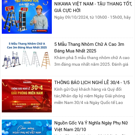
NIKAWA VIỆT NAM - TẬU THANG TỐT,
nước của các Vua Hùng....
GIÁ CỰC HỜI
Ngày 09/10/2024, từ 10h00 - 15h00, hãy
cùng tham gia buổi Livestream của
Nikawa Việt Nam để nhận ngay những
phần quà siêu hấp dẫn và mua sắm
những sản phẩm thang chính hãng với
5 Mẫu Thang Nhôm Chữ A Cao 3m
mức giá không thể tốt hơn!Tham gia
Đáng Mua Nhất 2025
Mega Live, bạn sẽ nhận được gì?...
Khám phá 5 mẫu thang nhôm chữ A cao
3m đáng mua nhất năm 2025. Đánh giá
chất lượng, độ an toàn và giá bán để chọn
sản phẩm phù hợp!
THÔNG BÁO LỊCH NGHỈ LỄ 30/4 - 1/5
Kính gửi Quý khách hàng và Quý đối
tác,Nhân dịp kỷ niệm Ngày Giải phóng
miền Nam 30/4 và Ngày Quốc tế Lao
động 1/5, Nikawa xin trân trọng thông
báo lịch nghỉ lễ như sau:Thời gian nghỉ: Từ
Thứ Ba, ngày 29/04/2025 đến hết Chủ
Nguồn Gốc Và Ý Nghĩa Ngày Phụ Nữ
Nhật, ngày 04/05/2025.T...
Việt Nam 20/10