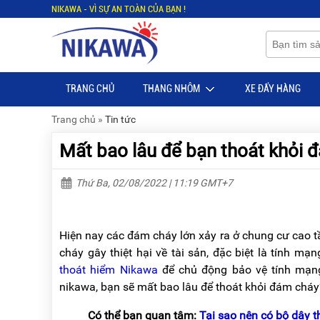
NIKAWA - VÌ SỰ AN TOÀN CỦA BẠN !
Menu
Menu
Sản
Sản
phẩm
phẩm
TRANG CHỦ
THANG NHÔM
XE ĐẨY HÀNG
TRANG
TRANG
CHỦ
CHỦ
Trang chủ
»
Tin tức
THANG
THANG
Mất bao lâu để bạn thoát khỏi 
NHÔM
NHÔM
XE
THANG
Thứ Ba, 02/08/2022 | 11:19 GMT+7
ĐẨY
NHÔM
HÀNG
RÚT
BỘ
THANG
Hiện nay các đám cháy lớn xảy ra ở chung cư cao 
DÂY
NHÔM
cháy gây thiệt hại về tài sản, đặc biệt là tính mạ
THOÁT
GIA
HIỂM
ĐÌNH
thoát hiểm Nikawa
để chủ động bảo vệ tính mạng
TỰ
nikawa, bạn sẽ mất bao lâu để thoát khỏi đám cháy
ĐỘNG
THANG
NHÔM
Có thể bạn quan tâm:
Tại sao nên có bộ dây 
XE
GẤP