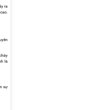
ảy ra
 cao.
huyên
 cháy
nh là
ến sự