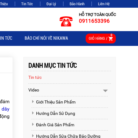
Thiệu
Tin Tức
Đại Lý
Bảo Hành
Liên Hệ
HỖ TRỢ TOÀN QUỐC
0911653396
0
IN TỨC
BÁO CHÍ NÓI VỀ NIKAWA
GIỎ HÀNG /
DANH MỤC TIN TỨC
Tin tức
Video
c đám
Giới Thiệu Sản Phẩm
 dây
Hướng Dẫn Sử Dụng
động
Đánh Giá Sản Phẩm
Hướng Dẫn Sửa Chữa Bảo Dưỡng