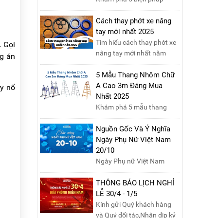
phòng ngừa cháy nổ phòng
thí nghiệm hiệu quả, giúp
Cách thay phớt xe nâng
.
bảo đảm an toàn cho nhân
tay mới nhất 2025
viên, thiết bị và tài sản,
Tìm hiểu cách thay phớt xe
. Gọi
giảm thiểu nguy cơ cháy nổ
nâng tay mới nhất năm
ng án
phòng thí nghiệm.
2025 với hướng dẫn chi tiết.
Đọc ngay để nắm vững quy
5 Mẫu Thang Nhôm Chữ
trình thay phớt đúng cách,
A Cao 3m Đáng Mua
ây nổ
giúp xe nâng hoạt động
Nhất 2025
hiệu quả và bền lâu!
Khám phá 5 mẫu thang
nhôm chữ A cao 3m đáng
mua nhất năm 2025. Đánh
Nguồn Gốc Và Ý Nghĩa
giá chất lượng, độ an toàn
Ngày Phụ Nữ Việt Nam
và giá bán để chọn sản
20/10
phẩm phù hợp!
Ngày Phụ nữ Việt Nam
20/10 là dịp đặc biệt để tôn
vinh những cống hiến và hy
THÔNG BÁO LỊCH NGHỈ
sinh của phụ nữ trong gia
LỄ 30/4 - 1/5
đình và xã hội. Khởi nguồn
Kính gửi Quý khách hàng
từ sự ra đời của Hội Phụ nữ
và Quý đối tác,Nhân dịp kỷ