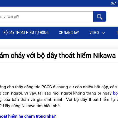
Giới 
BỘ DÂY THOÁT HIỂM TỰ ĐỘNG
XE NÂNG TAY
VIDEO
T
đám cháy với bộ dây thoát hiểm Nikawa
tầng cho thấy công tác PCCC ở chung cư còn nhiều bất cập, cá
ng con người. Vì vậy, tại sao mọi người không trang bị ngay
bộ
 của bản thân và gia đình mình. Với bộ dây thoát hiểm tự 
? Hãy cùng Nikawa tìm hiểu nhé!
thoát hiểm hạ chậm trong nhà?