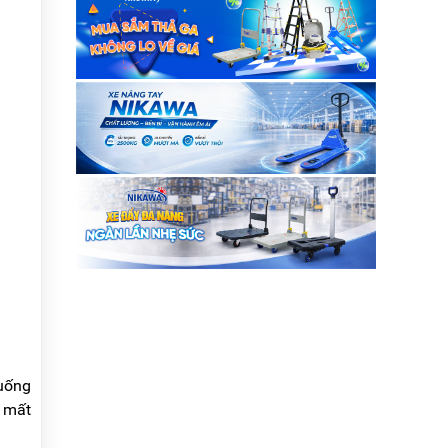
xuống
y mất