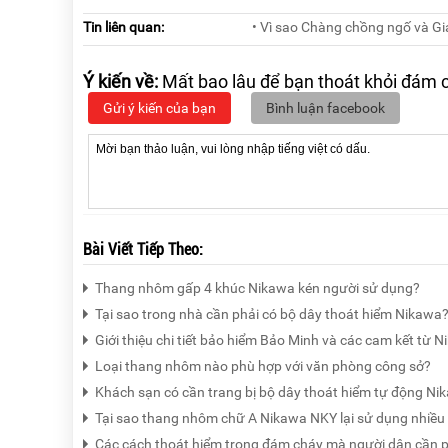
Tin liên quan:
• Vì sao Chàng chồng ngố và G
Ý kiến về:
Mất bao lâu để bạn thoát khỏi đám 
Gửi ý kiến của bạn
Bình luận facebook
Bài Viết Tiếp Theo:
Thang nhôm gấp 4 khúc Nikawa kén người sử dụng?
Tại sao trong nhà cần phải có bộ dây thoát hiểm Nikawa
Giới thiệu chi tiết bảo hiểm Bảo Minh và các cam kết từ 
Loại thang nhôm nào phù hợp với văn phòng công sở?
Khách sạn có cần trang bị bộ dây thoát hiểm tự động N
Tại sao thang nhôm chữ A Nikawa NKY lại sử dụng nhiều
Các cách thoát hiểm trong đám cháy mà người dân cần p