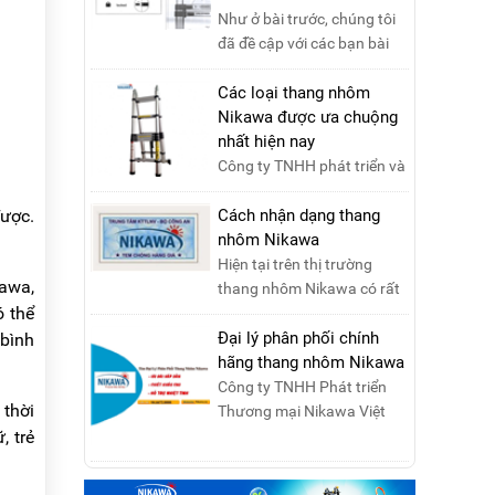
Như ở bài trước, chúng tôi
đã đề cập với các bạn bài
viết hướng dẫn sử dụng
thang nhôm rút đơn ....
Các loại thang nhôm
Nikawa được ưa chuộng
nhất hiện nay
Công ty TNHH phát triển và
thương mại Nikawa Việt
Nam xin kính chào quý
được.
Cách nhận dạng thang
khách ! Hiện tại công t....
nhôm Nikawa
Hiện tại trên thị trường
kawa,
thang nhôm Nikawa có rất
ó thể
nhiều loại thang kém chất
lượng, lấy thương h....
Đại lý phân phối chính
 bình
hãng thang nhôm Nikawa
Công ty TNHH Phát triển
 thời
Thương mại Nikawa Việt
, trẻ
Nam là đơn vị phân phối
độc quyền sản phẩm
thang....