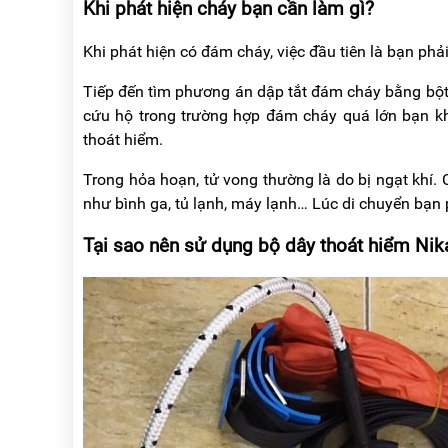
Khi phát hiện cháy bạn cần làm gì?
RẢNH
HỆ
TAY
Khi phát hiện có đám cháy, việc đầu tiên là bạn ph
XE
ĐẨY
Tiếp đến tìm phương án dập tắt đám cháy bằng bột, 
HÀNG
cứu hộ trong trường hợp đám cháy quá lớn bạn kh
thoát hiểm.
BỘ
DÂY
THOÁT
Trong hỏa hoạn, tử vong thường là do bị ngạt khí. C
HIỂM
như bình ga, tủ lạnh, máy lạnh… Lúc di chuyển bạn 
TỰ
ĐỘNG
Tại sao nên sử dụng bộ dây thoát hiểm Ni
XE
NÂNG
TAY