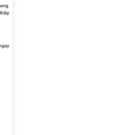
hang.
 thắp
 ngay