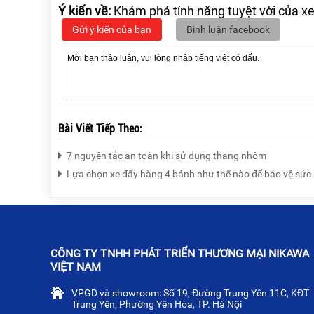
Ý kiến về:
Khám phá tính năng tuyệt vời của x
Gửi ý kiến của bạn
Bình luận facebook
Bài Viết Tiếp Theo:
7 nguyên tắc an toàn khi sử dụng thang nhôm
Lựa chọn xe đẩy hàng 4 bánh như thế nào để bảo vệ sức
CÔNG TY TNHH PHÁT TRIỂN THƯƠNG MẠI NIKAWA
VIỆT NAM
VPGD và showroom: Số 19, Đường Trung Yên 11C, KĐT
Trung Yên, Phường Yên Hòa, TP. Hà Nội