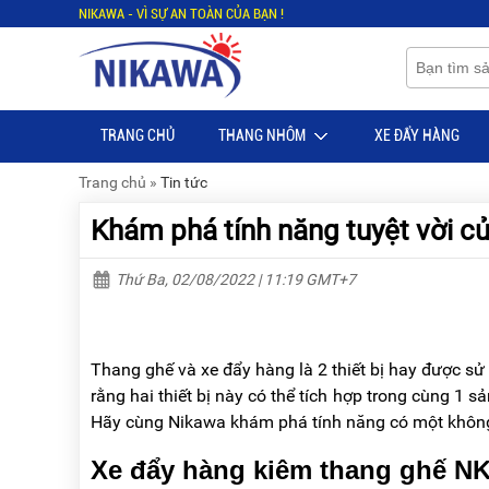
NIKAWA - VÌ SỰ AN TOÀN CỦA BẠN !
Menu
Menu
Sản
Sản
phẩm
phẩm
TRANG CHỦ
THANG NHÔM
XE ĐẨY HÀNG
TRANG
TRANG
CHỦ
CHỦ
Trang chủ
»
Tin tức
THANG
THANG
Khám phá tính năng tuyệt vời c
NHÔM
NHÔM
XE
THANG
Thứ Ba, 02/08/2022 | 11:19 GMT+7
ĐẨY
NHÔM
HÀNG
RÚT
BỘ
THANG
Thang ghế và xe đẩy hàng là 2 thiết bị hay được sử 
DÂY
NHÔM
THOÁT
GIA
rằng hai thiết bị này có thể tích hợp trong cùng 1 
HIỂM
ĐÌNH
Hãy cùng Nikawa khám phá tính năng có một không
TỰ
ĐỘNG
THANG
Xe đẩy hàng kiêm thang ghế N
NHÔM
XE
GẤP