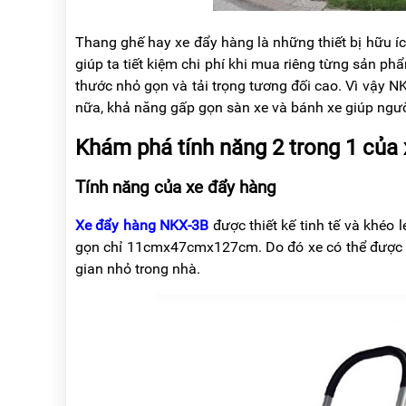
RẢNH
HỆ
TAY
Thang ghế hay xe đẩy hàng là những thiết bị hữu íc
XE
giúp ta tiết kiệm chi phí khi mua riêng từng sản ph
ĐẨY
thước nhỏ gọn và tải trọng tương đối cao. Vì vậy NK
HÀNG
nữa, khả năng gấp gọn sàn xe và bánh xe giúp người
BỘ
DÂY
Khám phá tính năng 2 trong 1 của
THOÁT
HIỂM
TỰ
Tính năng của xe đẩy hàng
ĐỘNG
Xe đẩy hàng NKX-3B
được thiết kế tinh tế và khéo
XE
gọn chỉ 11cmx47cmx127cm. Do đó xe có thể được 
NÂNG
TAY
gian nhỏ trong nhà.