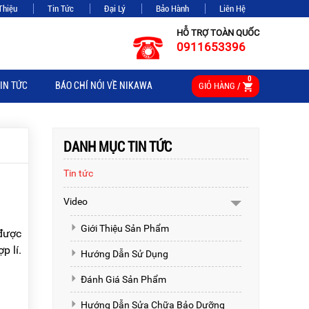
Thiệu
Tin Tức
Đại Lý
Bảo Hành
Liên Hệ
HỖ TRỢ TOÀN QUỐC
0911653396
0
IN TỨC
BÁO CHÍ NÓI VỀ NIKAWA
GIỎ HÀNG /
DANH MỤC TIN TỨC
Tin tức
Video
Giới Thiệu Sản Phẩm
 được
p lí.
Hướng Dẫn Sử Dụng
Đánh Giá Sản Phẩm
Hướng Dẫn Sửa Chữa Bảo Dưỡng