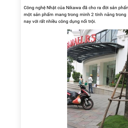
NÂNG
(THANG
Công nghệ Nhật của Nikawa đã cho ra đời sản phẩ
TAY
RÚT
LỒNG)
một sản phẩm mang trong mình 2 tính năng trong 1.
VIDEO
nay với rất nhiều công dụng nổi trội.
THANG
CÁCH
TIN
ĐIỆN
TỨC
THANG
BÁO
NHÔM
CHÍ
CHỮ
NÓI
A
VỀ
NIKAWA
THANG
NHÔM
GIỚI
CÔNG
THIỆU
NGHIỆP
ĐẠI
THANG
LÝ
NHÔM
GIÀN
GIÁO
BẢO
HÀNH
VÁN
THANG
LIÊN