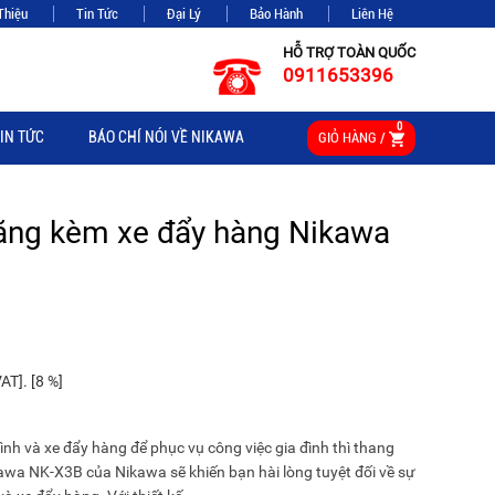
Thiệu
Tin Tức
Đại Lý
Bảo Hành
Liên Hệ
HỖ TRỢ TOÀN QUỐC
0911653396
0
IN TỨC
BÁO CHÍ NÓI VỀ NIKAWA
GIỎ HÀNG /
ăng kèm xe đẩy hàng Nikawa
T]. [8 %]
nh và xe đẩy hàng để phục vụ công việc gia đình thì thang
wa NK-X3B của Nikawa sẽ khiến bạn hài lòng tuyệt đối về sự