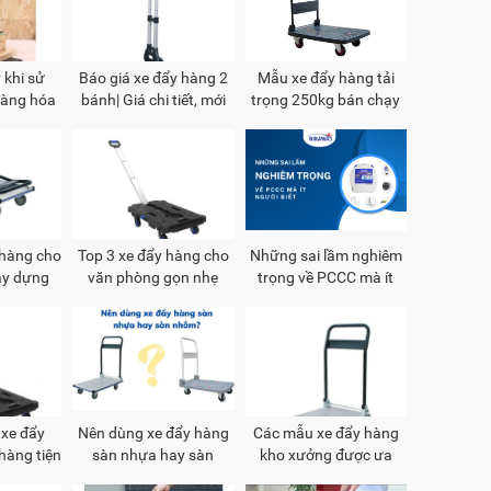
 khi sử
Báo giá xe đẩy hàng 2
Mẫu xe đẩy hàng tải
hàng hóa
bánh| Giá chi tiết, mới
trọng 250kg bán chạy
nh
nhất
nhất hiện nay
 hàng cho
Top 3 xe đẩy hàng cho
Những sai lầm nghiêm
ây dựng
văn phòng gọn nhẹ
trọng về PCCC mà ít
người biết đến
 xe đẩy
Nên dùng xe đẩy hàng
Các mẫu xe đẩy hàng
hàng tiện
sàn nhựa hay sàn
kho xưởng được ưa
nhôm?
chuộng nhất hiện nay