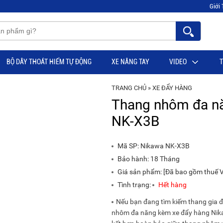
Giới 
BỘ DÂY THOÁT HIỂM TỰ ĐỘNG
XE NÂNG TAY
VIDEO
T
TRANG CHỦ
»
XE ĐẨY HÀNG
Thang nhôm đa n
NK-X3B
Mã SP:
Nikawa NK-X3B
Bảo hành: 18 Tháng
Giá sản phẩm: [Đã bao gồm thuế VA
Tình trạng:
Hết hàng
Nếu bạn đang tìm kiếm thang gia đì
nhôm đa năng kèm xe đẩy hàng Nika