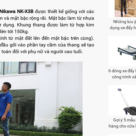
 Nikawa NK-X3B
được thiết kế giống với các
 và mặt bậc rộng rãi. Mặt bậc làm từ nhựa
Những lưu ý
ử dụng. Khung thang được làm từ hợp kim
dụng xe đẩy 
lên tới 150kg.
gia đì
ính từ mặt đất lên đến mặt bậc trên cùng).
a đầu gối vào phần tay cầm của thang sẽ tạo
toàn đối với phụ nữ và người cao tuổi.
6 dòng xe đẩy
công trình x
Gợi ý 5 mẫu
hàng cho cửa 
lợi