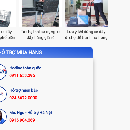
xe đẩy
Tác hại khi sử dụng xe
Lưu ý khi dùng xe đẩy
phổ biến
đẩy hàng giá rẻ
đi chợ để tránh hư hỏng
ay
nhanh
Ỗ TRỢ MUA HÀNG
Hotline toàn quốc
0911.653.396
Hỗ trợ miền bắc
024.6672.0000
Ms. Nga - Hỗ trợ Hà Nội
0916.904.369