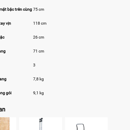
mặt bậc trên cùng
75 cm
tay vịn
118 cm
bậc
26 cm
ang
71 cm
3
hang
7,8 kg
ng gói
9,1 kg
uan