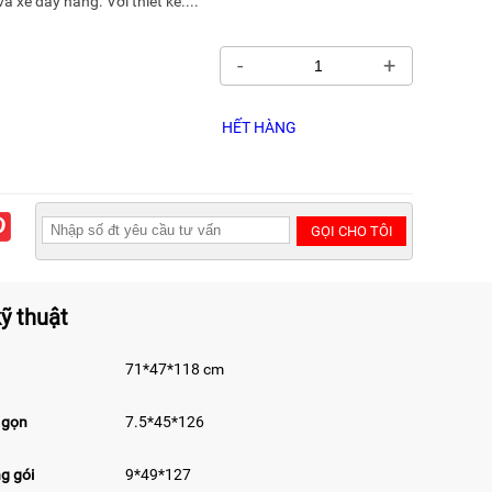
 xe đẩy hàng. Với thiết kế....
-
+
HẾT HÀNG
GỌI CHO TÔI
ỹ thuật
71*47*118 cm
 gọn
7.5*45*126
g gói
9*49*127