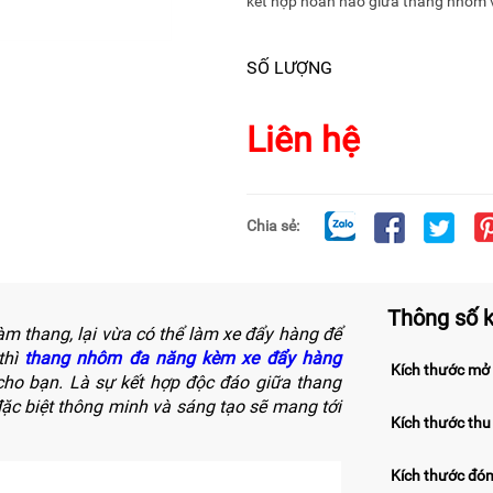
kết hợp hoàn hảo giữa thang nhôm và
SỐ LƯỢNG
Liên hệ
Chia sẻ:
Thông số k
m thang, lại vừa có thể làm xe đẩy hàng để
thì
thang nhôm đa năng kèm xe đẩy hàng
Kích thước mở
cho bạn. Là sự kết hợp độc đáo giữa thang
ặc biệt thông minh và sáng tạo sẽ mang tới
Kích thước thu
Kích thước đón