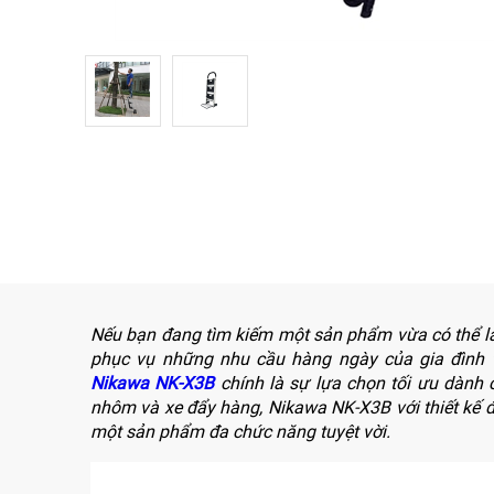
NÂNG
(THANG
TAY
RÚT
LỒNG)
VIDEO
THANG
CÁCH
TIN
ĐIỆN
TỨC
THANG
BÁO
NHÔM
CHÍ
CHỮ
NÓI
A
VỀ
NIKAWA
THANG
NHÔM
GIỚI
CÔNG
THIỆU
NGHIỆP
Nếu bạn đang tìm kiếm một sản phẩm vừa có thể là
phục vụ những nhu cầu hàng ngày của gia đình 
ĐẠI
THANG
LÝ
Nikawa NK-X3B
chính là sự lựa chọn tối ưu dành 
NHÔM
GIÀN
nhôm và xe đẩy hàng, Nikawa NK-X3B với thiết kế đ
GIÁO
BẢO
một sản phẩm đa chức năng tuyệt vời.
HÀNH
VÁN
THANG
LIÊN