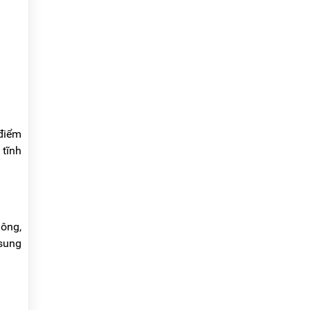
 điểm
 tĩnh
hông,
 sung