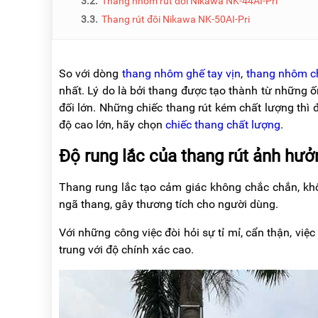
3.2.
Thang nhôm rút đôi Nikawa NK-44AI-Pri
NÂNG
(THANG
TAY
RÚT
3.3.
Thang rút đôi Nikawa NK-50AI-Pri
LỒNG)
VIDEO
THANG
CÁCH
So với dòng
thang nhôm ghế tay vịn
,
thang nhôm c
TIN
ĐIỆN
TỨC
nhất. Lý do là bởi thang được tạo thành từ những 
đối lớn. Những chiếc thang rút kém chất lượng thì 
THANG
BÁO
NHÔM
độ cao lớn, hãy chọn
chiếc thang chất lượng
.
CHÍ
CHỮ
NÓI
A
Độ rung lắc của thang rút ảnh hưở
VỀ
NIKAWA
THANG
Thang rung lắc tạo cảm giác không chắc chắn, khô
NHÔM
GIỚI
CÔNG
ngã thang, gây thương tích cho người dùng.
THIỆU
NGHIỆP
Với những công việc đòi hỏi sự tỉ mỉ, cẩn thận, việ
ĐẠI
THANG
LÝ
trung với độ chính xác cao.
NHÔM
GIÀN
GIÁO
BẢO
HÀNH
VÁN
THANG
LIÊN