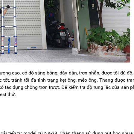
ượng cao, có độ sáng bóng, dày dặn, trơn nhẵn, được tôi đủ độ
ốt, tránh tối đa tình trạng kẹt ống, méo ống. Thang được tra
 tác dụng chống trơn trượt. Để kiểm tra độ rung lắc của sản 
est thử.
 cải tiến từ model cũ NK-38. Chân thang sử dụng nút bọc nhự