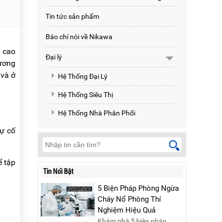
Tin tức sản phẩm
Báo chí nói về Nikawa
à cao
Đại lý
tương
 và ở
Hệ Thống Đại Lý
Hệ Thống Siêu Thị
Hệ Thống Nhà Phân Phối
sự cố
ể tập
Tin Nổi Bật
5 Biện Pháp Phòng Ngừa
Cháy Nổ Phòng Thí
Nghiệm Hiệu Quả
Khám phá 5 biện pháp