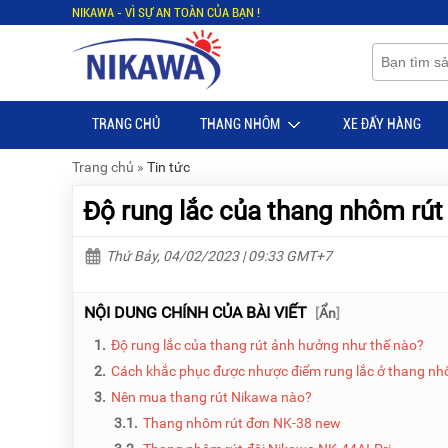
NIKAWA - VÌ SỰ AN TOÀN CỦA BẠN !
Menu
Menu
Sản
Sản
phẩm
phẩm
TRANG CHỦ
THANG NHÔM
XE ĐẨY HÀNG
TRANG
TRANG
CHỦ
CHỦ
Trang chủ
»
Tin tức
THANG
THANG
Độ rung lắc của thang nhôm rút
NHÔM
NHÔM
XE
THANG
Thứ Bảy, 04/02/2023 | 09:33 GMT+7
ĐẨY
NHÔM
HÀNG
RÚT
NỘI DUNG CHÍNH CỦA BÀI VIẾT
[
Ẩn
]
BỘ
THANG
DÂY
NHÔM
1.
Độ rung lắc của thang rút ảnh hưởng như thế nào?
THOÁT
GIA
HIỂM
ĐÌNH
2.
Cách khắc phục được nhược điểm rung lắc ở thang nh
TỰ
3.
Nên mua thang rút Nikawa nào?
ĐỘNG
THANG
3.1.
Thang nhôm rút đơn NK-38 new
NHÔM
XE
GẤP