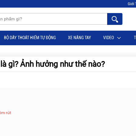
Giới 
BỘ DÂY THOÁT HIỂM TỰ ĐỘNG
XE NÂNG TAY
VIDEO
T
 là gì? Ảnh hưởng như thế nào?
ôm rút