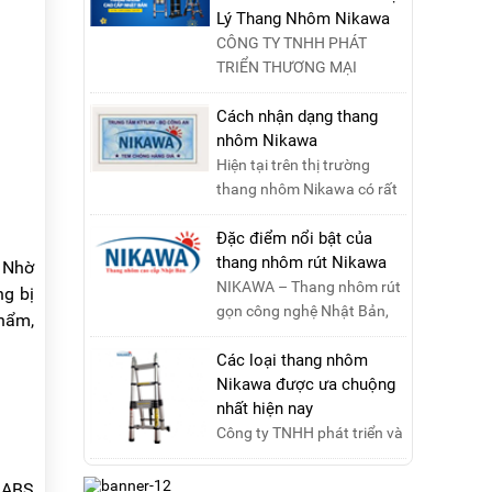
các tính năng an toàn, ....
Lý Thang Nhôm Nikawa
CÔNG TY TNHH PHÁT
TRIỂN THƯƠNG MẠI
NIKAWA VIỆT NAM –
Nikawa Miền Bắc: Số 19,
Cách nhận dạng thang
Đường Trung ....
nhôm Nikawa
Hiện tại trên thị trường
thang nhôm Nikawa có rất
nhiều loại thang kém chất
lượng, lấy thương h....
Đặc điểm nổi bật của
thang nhôm rút Nikawa
. Nhờ
NIKAWA – Thang nhôm rút
ng bị
gọn công nghệ Nhật Bản,
phẩm,
đạt tiêu chuẩn Châu Âu,
đảm bảo sự an toàn tuy....
Các loại thang nhôm
Nikawa được ưa chuộng
nhất hiện nay
Công ty TNHH phát triển và
thương mại Nikawa Việt
Nam xin kính chào quý
a ABS