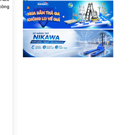
khách ! Hiện tại công t....
 công