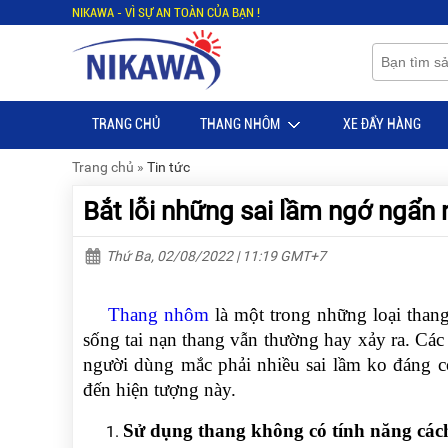
NIKAWA - VÌ SỰ AN TOÀN CỦA BẠN !
Menu
Menu
Sản
Sản
phẩm
phẩm
TRANG CHỦ
THANG NHÔM
XE ĐẨY HÀNG
TRANG
TRANG
CHỦ
CHỦ
Trang chủ
»
Tin tức
THANG
THANG
Bắt lỗi những sai lầm ngớ ngẩn
NHÔM
NHÔM
XE
THANG
Thứ Ba, 02/08/2022 | 11:19 GMT+7
ĐẨY
NHÔM
HÀNG
RÚT
Thang nhôm
là một trong những loại thang
BỘ
THANG
sống tai nạn thang vẫn thường hay xảy ra. Cá
DÂY
NHÔM
THOÁT
GIA
người dùng mắc phải nhiều sai lầm ko đáng c
HIỂM
ĐÌNH
TỰ
đến hiện tượng này.
ĐỘNG
THANG
NHÔM
Sử dụng thang không có tính năng cách
XE
GẤP