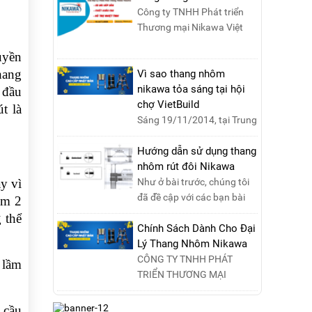
Công ty TNHH Phát triển
Thương mại Nikawa Việt
Nam là đơn vị phân phối
uyền
độc quyền sản phẩm
hang
thang....
Vì sao thang nhôm
nikawa tỏa sáng tại hội
 đầu
chợ VietBuild
t là
Sáng 19/11/2014, tại Trung
tâm Hội chợ Triển lãm Việt
Nam, Hà Nội, đã diễn ra lễ
Hướng dẫn sử dụng thang
khai mạc “Triể....
nhôm rút đôi Nikawa
y vì
Như ở bài trước, chúng tôi
đã đề cập với các bạn bài
êm 2
viết hướng dẫn sử dụng
 thể
thang nhôm rút đơn ....
Chính Sách Dành Cho Đại
Lý Thang Nhôm Nikawa
CÔNG TY TNHH PHÁT
 lầm
TRIỂN THƯƠNG MẠI
NIKAWA VIỆT NAM –
Nikawa Miền Bắc: Số 19,
 cầu