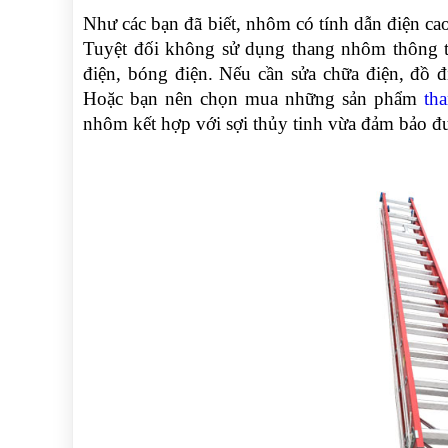
NÂNG
(THANG
Như các bạn đã biết, nhôm có tính dẫn điện c
TAY
RÚT
LỒNG)
Tuyệt đối không sử dụng thang nhôm thông t
VIDEO
điện, bóng điện. Nếu cần sửa chữa điện, đồ đ
THANG
Hoặc bạn nên chọn mua những sản phẩm
th
CÁCH
TIN
ĐIỆN
nhôm kết hợp với sợi thủy tinh vừa đảm bảo đư
TỨC
THANG
BÁO
NHÔM
CHÍ
CHỮ
NÓI
A
VỀ
NIKAWA
THANG
NHÔM
GIỚI
CÔNG
THIỆU
NGHIỆP
ĐẠI
THANG
LÝ
NHÔM
GIÀN
GIÁO
BẢO
HÀNH
VÁN
THANG
LIÊN