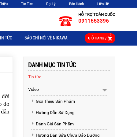
Thiệu
Tin Tức
Đại Lý
Bảo Hành
Liên Hệ
HỖ TRỢ TOÀN QUỐC
0911653396
0
IN TỨC
BÁO CHÍ NÓI VỀ NIKAWA
GIỎ HÀNG /
DANH MỤC TIN TỨC
Tin tức
Video
 đời
Giới Thiệu Sản Phẩm
p do
 dẫn
Hướng Dẫn Sử Dụng
Đánh Giá Sản Phẩm
Hướng Dẫn Sửa Chữa Bảo Dưỡng