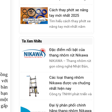
siêu hấp dẫn và mua sắm
nhôm chữ A cao 3m đáng
những sản phẩm thang
mua nhất năm 2025. Đánh
Cách thay phớt xe nâng
chính hãng với mức giá
giá chất lượng, độ an toàn
tay mới nhất 2025
không thể tốt hơn!Tham gia
và giá bán để chọn sản
Tìm hiểu cách thay phớt xe
Mega Live, bạn sẽ nhận
phẩm phù hợp!
nâng tay mới nhất năm
được gì?...
2025 với hướng dẫn chi tiết.
Đọc ngay để nắm vững quy
Tin Xem Nhiều
trình thay phớt đúng cách,
giúp xe nâng hoạt động
Đặc điểm nổi bật của
hiệu quả và bền lâu!
thang nhôm rút Nikawa
NIKAWA – Thang nhôm rút
gọn công nghệ Nhật Bản,
đạt tiêu chuẩn Châu Âu,
hồng
đảm bảo sự an toàn tuy....
Các loại thang nhôm
 với
Nikawa được ưa chuộng
 bàn
nhất hiện nay
 bạn
Công ty TNHH phát triển và
 một
thương mại Nikawa Việt
Nam xin kính chào quý
 gấp
Đại lý phân phối chính
khách ! Hiện tại công t....
hãng thang nhôm Nikawa