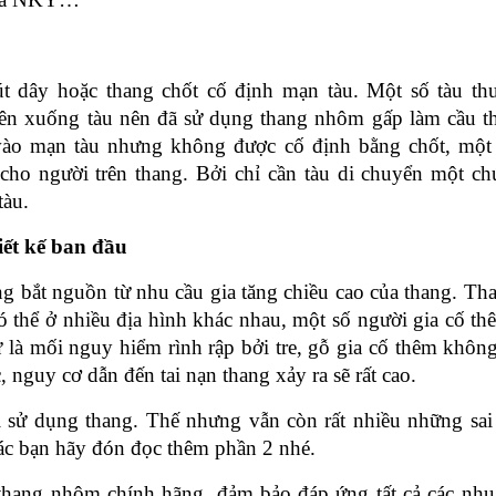
t dây hoặc thang chốt cố định mạn tàu. Một số tàu th
lên xuống tàu nên đã sử dụng thang nhôm gấp làm cầu t
vào mạn tàu nhưng không được cố định bằng chốt, một
cho người trên thang. Bởi chỉ cần tàu di chuyển một chú
tàu.
iết kế ban đầu
ng bắt nguồn từ nhu cầu gia tăng chiều cao của thang. Tha
thể ở nhiều địa hình khác nhau, một số người gia cố th
 là mối nguy hiểm rình rập bởi tre, gỗ gia cố thêm không
 nguy cơ dẫn đến tai nạn thang xảy ra sẽ rất cao.
i sử dụng thang. Thế nhưng vẫn còn rất nhiều những sai
ác bạn hãy đón đọc thêm phần 2 nhé.
hang nhôm chính hãng, đảm bảo đáp ứng tất cả các nhu