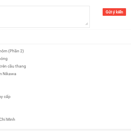
Gửi ý kiến
nhôm (Phần 2)
nóng
rên cầu thang
ôm Nikawa
uy cấp
Chí Minh