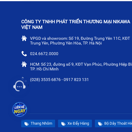
CÔNG TY TNHH PHÁT TRIỂN THƯƠNG MẠI NIKAWA
VIỆT NAM
VPGD và showroom: Số 19, Đường Trung Yên 11C, KĐT
Trung Yên, Phường Yên Hòa, TP. Hà Nội
024.6672.0000
HCM: Số 23, đường số 9, KĐT Vạn Phúc, Phường Hiệp Bì
TP. Hồ Chí Minh
(028) 3535 6876 - 0917 823 131
Thang Nhôm
Xe Đẩy Hàng
Bộ Dây Thoát H