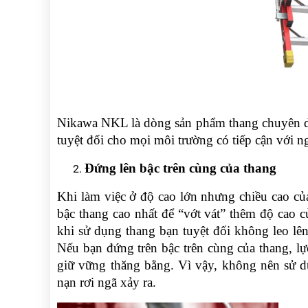
RẢNH
HỆ
TAY
XE
ĐẨY
HÀNG
BỘ
DÂY
THOÁT
Nikawa NKL là dòng sản phẩm thang chuyên d
HIỂM
tuyệt đối cho mọi môi trường có tiếp cận với n
TỰ
ĐỘNG
Đứng lên bậc trên cùng của thang
XE
NÂNG
Khi làm việc ở độ cao lớn nhưng chiều cao của
TAY
bậc thang cao nhất để “vớt vát” thêm độ cao 
khi sử dụng thang bạn tuyệt đối không leo lên 
Nếu bạn đứng trên bậc trên cùng của thang, lự
giữ vững thăng bằng. Vì vậy, không nên sử dụ
nạn rơi ngã xảy ra.