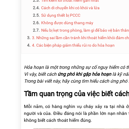
2.3.
Tìm kiếm lối thoát hiểm gần nhất
NÂNG
(THANG
TAY
RÚT
2.4.
Cách di chuyển khi có khói và lửa
LỒNG)
2.5.
Sử dụng thiết bị PCCC
VIDEO
2.6.
Không được dùng thang máy
THANG
CÁCH
2.7.
Nếu bị kẹt trong phòng, làm gì để bảo vệ bản thâ
TIN
ĐIỆN
TỨC
3.
3. Những sai lầm cần tránh khi thoát hiểm khỏi đám c
THANG
4.
4. Các biện pháp giảm thiểu rủi ro do hỏa hoạn
BÁO
NHÔM
CHÍ
CHỮ
NÓI
A
VỀ
NIKAWA
Hỏa hoạn là một trong những sự cố nguy hiểm có thể 
THANG
Vì vậy, biết cách
ứng phó khi gặp hỏa hoạn
là kỹ nă
NHÔM
GIỚI
CÔNG
Trong bài viết này, hãy cùng tìm hiểu cách ứng phó
THIỆU
NGHIỆP
Tầm quan trọng của việc biết các
ĐẠI
THANG
LÝ
NHÔM
GIÀN
Mỗi năm, có hàng nghìn vụ cháy xảy ra tại nhà ở
GIÁO
BẢO
người và của. Điều đáng nói là phần lớn nạn nhân 
HÀNH
không biết cách thoát hiểm đúng.
VÁN
THANG
LIÊN