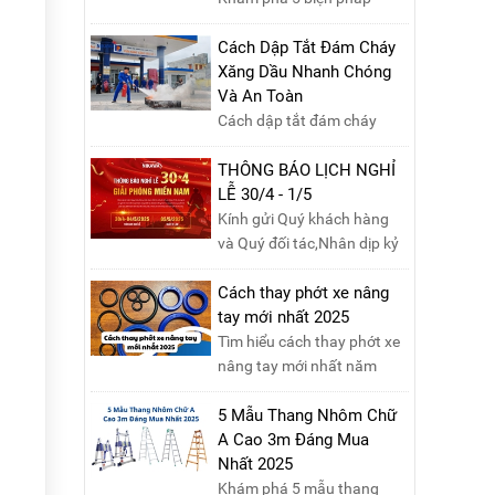
phòng ngừa cháy nổ phòng
thí nghiệm hiệu quả, giúp
Cách Dập Tắt Đám Cháy
bảo đảm an toàn cho nhân
Xăng Dầu Nhanh Chóng
viên, thiết bị và tài sản,
Và An Toàn
giảm thiểu nguy cơ cháy nổ
Cách dập tắt đám cháy
phòng thí nghiệm.
xăng dầu nhanh chóng và
an toàn là một kỹ năng
THÔNG BÁO LỊCH NGHỈ
quan trọng trong phòng
LỄ 30/4 - 1/5
cháy chữa cháy. Đám cháy
Kính gửi Quý khách hàng
xăng dầu rất dễ lan rộng và
và Quý đối tác,Nhân dịp kỷ
gây thiệt hại nghiêm trọng
niệm Ngày Giải phóng miền
nếu không được xử lý kịp
Nam 30/4 và Ngày Quốc tế
Cách thay phớt xe nâng
thời. Vì vậy, việc hiểu rõ các
Lao động 1/5, Nikawa xin
tay mới nhất 2025
phương pháp dập tắt...
trân trọng thông báo lịch
Tìm hiểu cách thay phớt xe
nghỉ lễ như sau:Thời gian
nâng tay mới nhất năm
nghỉ: Từ Thứ Ba, ngày
2025 với hướng dẫn chi tiết.
29/04/2025 đến hết Chủ
Đọc ngay để nắm vững quy
5 Mẫu Thang Nhôm Chữ
Nhật, ngày 04/05/2025.T...
trình thay phớt đúng cách,
A Cao 3m Đáng Mua
giúp xe nâng hoạt động
Nhất 2025
hiệu quả và bền lâu!
Khám phá 5 mẫu thang