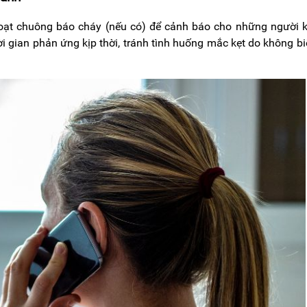
hoạt chuông báo cháy (nếu có) để cảnh báo cho những người 
i gian phản ứng kịp thời, tránh tình huống mắc kẹt do không bi