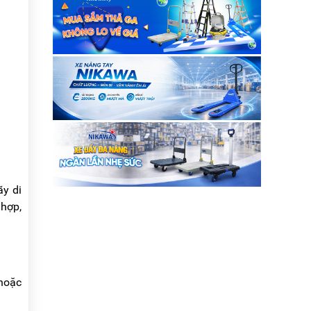
ãy di
 hợp,
 hoặc