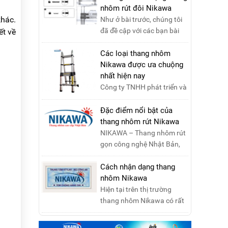
Đường Trung ....
nhôm rút đôi Nikawa
khác.
Như ở bài trước, chúng tôi
đã đề cập với các bạn bài
ết về
viết hướng dẫn sử dụng
thang nhôm rút đơn ....
Các loại thang nhôm
Nikawa được ưa chuộng
nhất hiện nay
Công ty TNHH phát triển và
thương mại Nikawa Việt
Nam xin kính chào quý
Đặc điểm nổi bật của
khách ! Hiện tại công t....
thang nhôm rút Nikawa
NIKAWA – Thang nhôm rút
gọn công nghệ Nhật Bản,
đạt tiêu chuẩn Châu Âu,
đảm bảo sự an toàn tuy....
Cách nhận dạng thang
nhôm Nikawa
Hiện tại trên thị trường
thang nhôm Nikawa có rất
nhiều loại thang kém chất
lượng, lấy thương h....