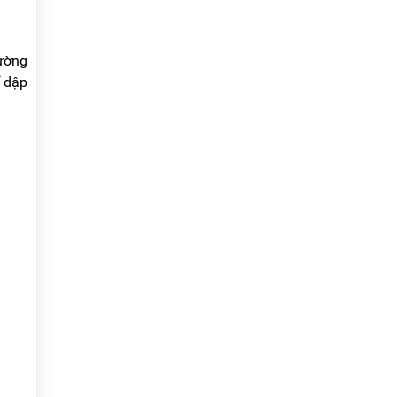
đường
ể dập