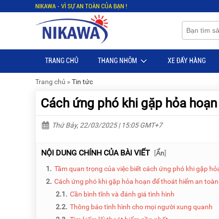
NIKAWA - VÌ SỰ AN TOÀN CỦA BẠN !
Menu
Menu
Sản
Sản
phẩm
phẩm
TRANG CHỦ
THANG NHÔM
XE ĐẨY HÀNG
TRANG
TRANG
CHỦ
CHỦ
Trang chủ
»
Tin tức
THANG
THANG
Cách ứng phó khi gặp hỏa hoạn đ
NHÔM
NHÔM
XE
THANG
Thứ Bảy, 22/03/2025 | 15:05 GMT+7
ĐẨY
NHÔM
HÀNG
RÚT
NỘI DUNG CHÍNH CỦA BÀI VIẾT
[
Ẩn
]
BỘ
THANG
DÂY
NHÔM
1.
Tầm quan trọng của việc biết cách ứng phó khi gặp h
THOÁT
GIA
HIỂM
ĐÌNH
2.
Cách ứng phó khi gặp hỏa hoạn để thoát hiểm an toàn
TỰ
2.1.
Cần bình tĩnh và đánh giá tình hình
ĐỘNG
THANG
2.2.
Thông báo tình hình cho mọi người xung quanh
NHÔM
XE
GẤP