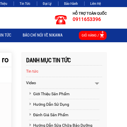
Thiệu
Tin Tức
Đại Lý
Bảo Hành
Liên Hệ
HỖ TRỢ TOÀN QUỐC
0911653396
0
IN TỨC
BÁO CHÍ NÓI VỀ NIKAWA
GIỎ HÀNG /
 ro
DANH MỤC TIN TỨC
Tin tức
Video
Giới Thiệu Sản Phẩm
Hướng Dẫn Sử Dụng
Đánh Giá Sản Phẩm
Hướng Dẫn Sửa Chữa Bảo Dưỡng