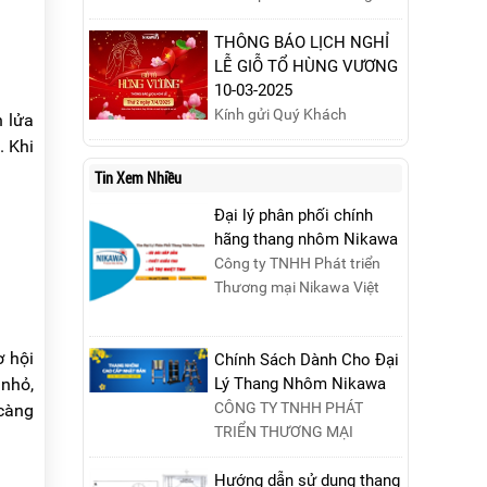
nhôm chữ A cao 3m đáng
mua nhất năm 2025. Đánh
THÔNG BÁO LỊCH NGHỈ
giá chất lượng, độ an toàn
LỄ GIỖ TỔ HÙNG VƯƠNG
và giá bán để chọn sản
10-03-2025
phẩm phù hợp!
Kính gửi Quý Khách
n lửa
hàng,Nikawa xin trân trọng
. Khi
thông báo tới Quý Khách
Tin Xem Nhiều
hàng lịch nghỉ lễ Giỗ Tổ
Hùng Vương 10/03 như
Đại lý phân phối chính
sau:Thời gian nghỉ lễ: Thứ
hãng thang nhôm Nikawa
Hai, ngày 07/04/2025,
Công ty TNHH Phát triển
nhằm ngày Giỗ Tổ Hùng
Thương mại Nikawa Việt
Vương – dịp để tưởng nhớ
Nam là đơn vị phân phối
công ơn dựng nước của các
độc quyền sản phẩm
Vua Hùng....
ơ hội
thang....
Chính Sách Dành Cho Đại
 nhỏ,
Lý Thang Nhôm Nikawa
CÔNG TY TNHH PHÁT
 càng
TRIỂN THƯƠNG MẠI
NIKAWA VIỆT NAM –
Nikawa Miền Bắc: Số 19,
Hướng dẫn sử dụng thang