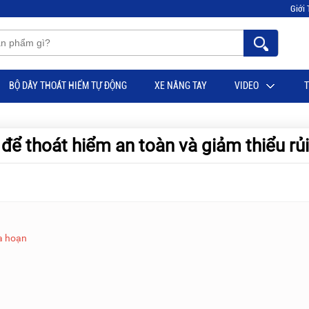
Giới 
BỘ DÂY THOÁT HIỂM TỰ ĐỘNG
XE NÂNG TAY
VIDEO
T
ể thoát hiểm an toàn và giảm thiểu rủi
ỏa hoạn