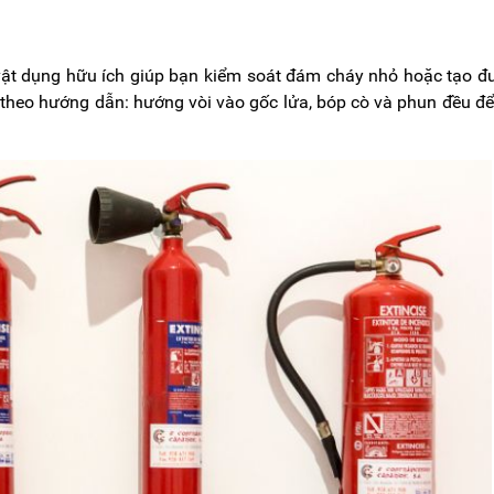
vật dụng hữu ích giúp bạn kiểm soát đám cháy nhỏ hoặc tạo 
 theo hướng dẫn: hướng vòi vào gốc lửa, bóp cò và phun đều đ