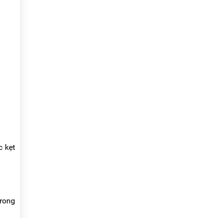
c kẹt
trong