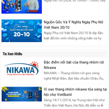
Ngày 09/10/2024, từ 10h00 - 15h00, hãy
cùng tham gia buổi Livestream của
Nikawa Việt Nam để nhận ngay những
phần quà siêu hấp dẫn và mua sắm
những sản phẩm thang chính hãng với
Nguồn Gốc Và Ý Nghĩa Ngày Phụ Nữ
mức giá không thể tốt hơn!Tham gia
Việt Nam 20/10
Mega Live, bạn sẽ nhận được gì?...
Ngày Phụ nữ Việt Nam 20/10 là dịp đặc
biệt để tôn vinh những cống hiến và hy
sinh của phụ nữ trong gia đình và xã hội.
Khởi nguồn từ sự ra đời của Hội Phụ nữ
Tin Xem Nhiều
phản đế Việt Nam vào năm 1930, ngày
này không chỉ ghi nhận vai trò quan trọng
Đặc điểm nổi bật của thang nhôm rút
của phụ nữ ...
Nikawa
NIKAWA – Thang nhôm rút gọn công
nghệ Nhật Bản, đạt tiêu chuẩn Châu Âu,
đảm bảo sự an toàn tuy....
Vì sao thang nhôm nikawa tỏa sáng tại
hội chợ VietBuild
Sáng 19/11/2014, tại Trung tâm Hội chợ
Triển lãm Việt Nam, Hà Nội, đã diễn ra lễ