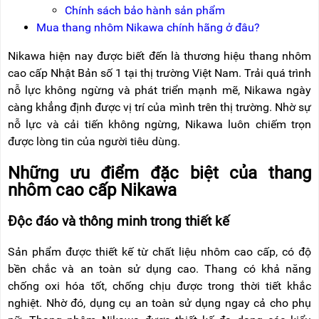
NÂNG
(THANG
Chính sách bảo hành sản phẩm
TAY
RÚT
Mua thang nhôm Nikawa chính hãng ở đâu?
LỒNG)
VIDEO
Nikawa hiện nay được biết đến là thương hiệu thang nhôm
THANG
CÁCH
cao cấp Nhật Bản số 1 tại thị trường Việt Nam. Trải quá trình
TIN
ĐIỆN
TỨC
nỗ lực không ngừng và phát triển mạnh mẽ, Nikawa ngày
càng khẳng định được vị trí của mình trên thị trường. Nhờ sự
THANG
BÁO
NHÔM
nỗ lực và cải tiến không ngừng, Nikawa luôn chiếm trọn
CHÍ
CHỮ
được lòng tin của người tiêu dùng.
NÓI
A
VỀ
NIKAWA
Những ưu điểm đặc biệt của thang
THANG
nhôm cao cấp Nikawa
NHÔM
GIỚI
CÔNG
THIỆU
NGHIỆP
Độc đáo và thông minh trong thiết kế
ĐẠI
THANG
LÝ
NHÔM
Sản phẩm được thiết kế từ chất liệu nhôm cao cấp, có độ
GIÀN
bền chắc và an toàn sử dụng cao. Thang có khả năng
GIÁO
BẢO
chống oxi hóa tốt, chống chịu được trong thời tiết khắc
HÀNH
nghiệt. Nhờ đó, dụng cụ an toàn sử dụng ngay cả cho phụ
VÁN
THANG
LIÊN