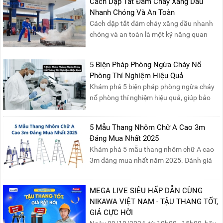
Thứ Ba, ngày 29/04/2025 đến hết Chủ
Cách Dập Tắt Đám Cháy Xăng Dầu
Nhật, ngày 04/05/2025.T...
Nhanh Chóng Và An Toàn
Cách dập tắt đám cháy xăng dầu nhanh
chóng và an toàn là một kỹ năng quan
trọng trong phòng cháy chữa cháy. Đám
cháy xăng dầu rất dễ lan rộng và gây thiệt
5 Biện Pháp Phòng Ngừa Cháy Nổ
hại nghiêm trọng nếu không được xử lý kịp
Phòng Thí Nghiệm Hiệu Quả
thời. Vì vậy, việc hiểu rõ các phương pháp
Khám phá 5 biện pháp phòng ngừa cháy
dập tắt...
nổ phòng thí nghiệm hiệu quả, giúp bảo
đảm an toàn cho nhân viên, thiết bị và tài
sản, giảm thiểu nguy cơ cháy nổ phòng thí
5 Mẫu Thang Nhôm Chữ A Cao 3m
nghiệm.
Đáng Mua Nhất 2025
Khám phá 5 mẫu thang nhôm chữ A cao
3m đáng mua nhất năm 2025. Đánh giá
chất lượng, độ an toàn và giá bán để chọn
sản phẩm phù hợp!
MEGA LIVE SIÊU HẤP DẪN CÙNG
NIKAWA VIỆT NAM - TẬU THANG TỐT,
GIÁ CỰC HỜI