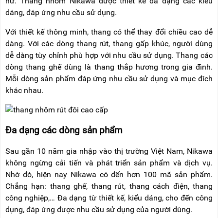
nữ. Thang nhôm Nikawa được thiết kế đa dạng các kiểu
RẢNH
HỆ
dáng, đáp ứng nhu cầu sử dụng.
TAY
Với thiết kế thông minh, thang có thể thay đổi chiều cao dễ
XE
ĐẨY
dàng. Với các dòng thang rút, thang gấp khúc, người dùng
HÀNG
dễ dàng tùy chỉnh phù hợp với nhu cầu sử dụng. Thang các
dòng thang ghế dùng là thang thắp hương trong gia đình.
BỘ
DÂY
Mỗi dòng sản phẩm đáp ứng nhu cầu sử dụng và mục đích
THOÁT
khác nhau.
HIỂM
TỰ
ĐỘNG
XE
Đa dạng các dòng sản phẩm
NÂNG
TAY
Sau gần 10 năm gia nhập vào thị trường Việt Nam, Nikawa
không ngừng cải tiến và phát triển sản phẩm và dịch vụ.
Nhờ đó, hiện nay Nikawa có đến hơn 100 mã sản phẩm.
Chẳng hạn: thang ghế, thang rút, thang cách điện, thang
công nghiệp,… Đa dạng từ thiết kế, kiểu dáng, cho đến công
dụng, đáp ứng được nhu cầu sử dụng của người dùng.