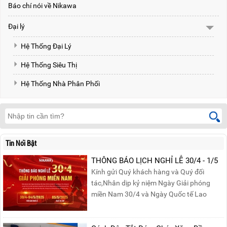
Báo chí nói về Nikawa
Đại lý
Hệ Thống Đại Lý
Hệ Thống Siêu Thị
Hệ Thống Nhà Phân Phối
Tin Nổi Bật
THÔNG BÁO LỊCH NGHỈ LỄ 30/4 - 1/5
Kính gửi Quý khách hàng và Quý đối
tác,Nhân dịp kỷ niệm Ngày Giải phóng
miền Nam 30/4 và Ngày Quốc tế Lao
động 1/5, Nikawa xin trân trọng thông
báo lịch nghỉ lễ như sau:Thời gian nghỉ: Từ