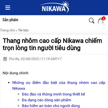
Menu
Menu
Sản
Sản
phẩm
phẩm
0
Sản phẩm
Trang chủ
»
Tin tức
TRANG
TRANG
CHỦ
CHỦ
Thang nhôm cao cấp Nikawa chiếm
THANG
THANG
trọn lòng tin người tiêu dùng
NHÔM
NHÔM
Thứ Ba, 02/08/2022 | 11:19 GMT+7
XE
THANG
ĐẨY
NHÔM
HÀNG
RÚT
Nội dung chính
BỘ
THANG
DÂY
NHÔM
Những ưu điểm đặc biệt của thang nhôm cao cấp
THOÁT
GIA
Nikawa
HIỂM
ĐÌNH
TỰ
Độc đáo và thông minh trong thiết kế
ĐỘNG
THANG
Đa dạng các dòng sản phẩm
NHÔM
Bảo hiểm an toàn cho người dùng
XE
GẤP