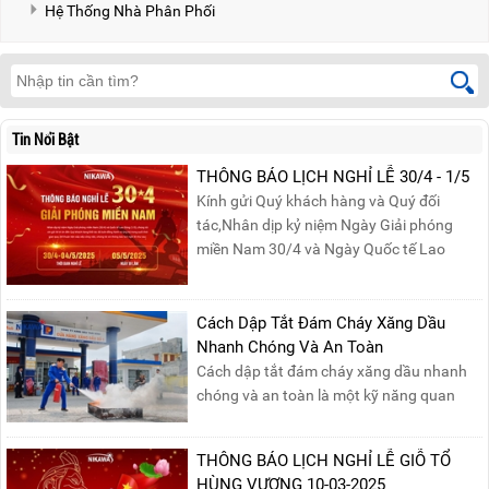
Hệ Thống Nhà Phân Phối
Tin Nổi Bật
THÔNG BÁO LỊCH NGHỈ LỄ 30/4 - 1/5
Kính gửi Quý khách hàng và Quý đối
tác,Nhân dịp kỷ niệm Ngày Giải phóng
miền Nam 30/4 và Ngày Quốc tế Lao
động 1/5, Nikawa xin trân trọng thông
báo lịch nghỉ lễ như sau:Thời gian nghỉ: Từ
Thứ Ba, ngày 29/04/2025 đến hết Chủ
Cách Dập Tắt Đám Cháy Xăng Dầu
Nhật, ngày 04/05/2025.T...
Nhanh Chóng Và An Toàn
Cách dập tắt đám cháy xăng dầu nhanh
chóng và an toàn là một kỹ năng quan
trọng trong phòng cháy chữa cháy. Đám
cháy xăng dầu rất dễ lan rộng và gây thiệt
THÔNG BÁO LỊCH NGHỈ LỄ GIỖ TỔ
hại nghiêm trọng nếu không được xử lý kịp
HÙNG VƯƠNG 10-03-2025