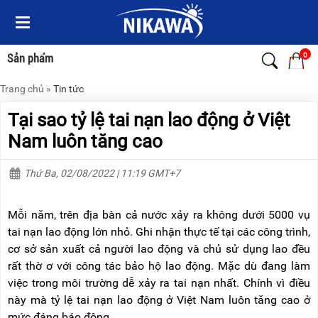
Menu
Menu
Sản
Sản
phẩm
phẩm
0
Sản phẩm
Trang chủ
»
Tin tức
TRANG
TRANG
CHỦ
CHỦ
Tại sao tỷ lệ tai nạn lao động ở Việt
THANG
THANG
Nam luôn tăng cao
NHÔM
NHÔM
Thứ Ba, 02/08/2022 | 11:19 GMT+7
XE
THANG
ĐẨY
NHÔM
HÀNG
RÚT
Mỗi năm, trên địa bàn cả nước xảy ra không dưới 5000 vụ
BỘ
THANG
tai nạn lao động lớn nhỏ. Ghi nhận thực tế tại các công trình,
DÂY
NHÔM
cơ sở sản xuất cả người lao động và chủ sử dụng lao đều
THOÁT
GIA
HIỂM
ĐÌNH
rất thờ ơ với công tác bảo hộ lao động. Mặc dù đang làm
TỰ
việc trong môi trường dễ xảy ra tai nạn nhất. Chính vì điều
ĐỘNG
THANG
này mà tỷ lệ tai nạn lao động ở Việt Nam luôn tăng cao ở
NHÔM
XE
GẤP
mức đáng báo động.