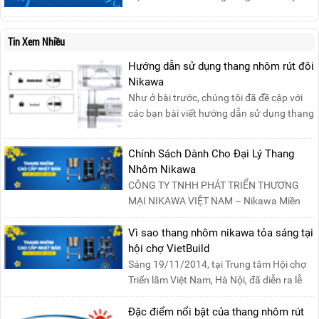
sinh của phụ nữ trong gia đình và xã hội.
Khởi nguồn từ sự ra đời của Hội Phụ nữ
Tin Xem Nhiều
phản đế Việt Nam vào năm 1930, ngày
này không chỉ ghi nhận vai trò quan trọng
Hướng dẫn sử dụng thang nhôm rút đôi
của phụ nữ ...
Nikawa
Như ở bài trước, chúng tôi đã đề cập với
các bạn bài viết hướng dẫn sử dụng thang
nhôm rút đơn ....
Chính Sách Dành Cho Đại Lý Thang
Nhôm Nikawa
CÔNG TY TNHH PHÁT TRIỂN THƯƠNG
MẠI NIKAWA VIỆT NAM – Nikawa Miền
Bắc: Số 19, Đường Trung ....
Vì sao thang nhôm nikawa tỏa sáng tại
hội chợ VietBuild
Sáng 19/11/2014, tại Trung tâm Hội chợ
Triển lãm Việt Nam, Hà Nội, đã diễn ra lễ
khai mạc “Triể....
Đặc điểm nổi bật của thang nhôm rút