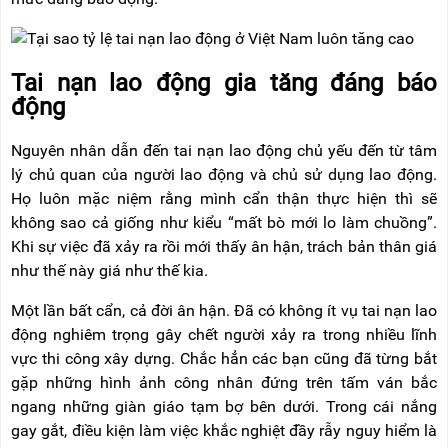
NÂNG
(THANG
TAY
RÚT
LỒNG)
VIDEO
Tai nạn lao động gia tăng đáng báo
THANG
CÁCH
động
TIN
ĐIỆN
TỨC
Nguyên nhân dẫn đến tai nạn lao động chủ yếu đến từ tâm
THANG
BÁO
lý chủ quan của người lao động và chủ sử dụng lao động.
NHÔM
CHÍ
CHỮ
Họ luôn mặc niệm rằng mình cẩn thận thực hiện thì sẽ
NÓI
A
VỀ
không sao cả giống như kiểu “mất bò mới lo làm chuồng”.
NIKAWA
Khi sự việc đã xảy ra rồi mới thấy ân hận, trách bản thân giá
THANG
NHÔM
như thế này giá như thế kia.
GIỚI
CÔNG
THIỆU
NGHIỆP
Một lần bất cẩn, cả đời ân hận. Đã có không ít vụ tai nạn lao
ĐẠI
động nghiêm trọng gây chết người xảy ra trong nhiều lĩnh
THANG
LÝ
NHÔM
vực thi công xây dựng. Chắc hẳn các bạn cũng đã từng bắt
GIÀN
gặp những hình ảnh công nhân đứng trên tấm ván bắc
GIÁO
BẢO
HÀNH
ngang những giàn giáo tạm bợ bên dưới. Trong cái nắng
VÁN
gay gắt, điều kiện làm việc khắc nghiệt đầy rẫy nguy hiểm là
THANG
LIÊN