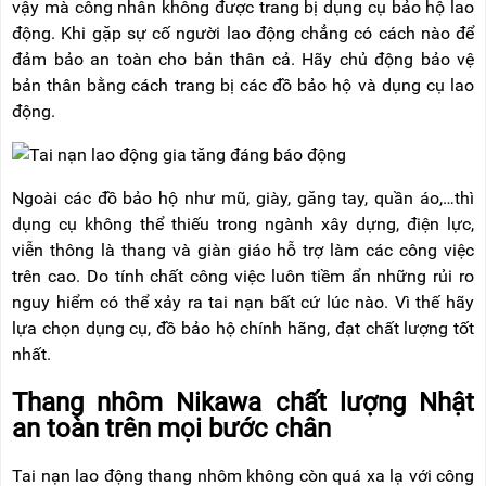
vậy mà công nhân không được trang bị dụng cụ bảo hộ lao
RẢNH
HỆ
TAY
động. Khi gặp sự cố người lao động chẳng có cách nào để
đảm bảo an toàn cho bản thân cả. Hãy chủ động bảo vệ
XE
bản thân bằng cách trang bị các đồ bảo hộ và dụng cụ lao
ĐẨY
HÀNG
động.
BỘ
DÂY
THOÁT
Ngoài các đồ bảo hộ như mũ, giày, găng tay, quần áo,…thì
HIỂM
TỰ
dụng cụ không thể thiếu trong ngành xây dựng, điện lực,
ĐỘNG
viễn thông là thang và giàn giáo hỗ trợ làm các công việc
trên cao. Do tính chất công việc luôn tiềm ẩn những rủi ro
XE
NÂNG
nguy hiểm có thể xảy ra tai nạn bất cứ lúc nào. Vì thế hãy
TAY
lựa chọn dụng cụ, đồ bảo hộ chính hãng, đạt chất lượng tốt
nhất.
Thang nhôm Nikawa chất lượng Nhật
an toàn trên mọi bước chân
Tai nạn lao động thang nhôm không còn quá xa lạ với công