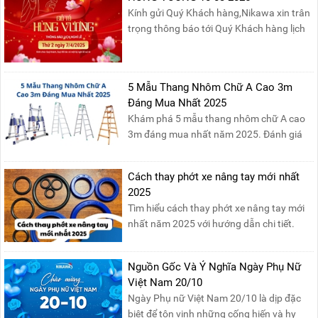
thời. Vì vậy, việc hiểu rõ các phương pháp
Kính gửi Quý Khách hàng,Nikawa xin trân
dập tắt...
trọng thông báo tới Quý Khách hàng lịch
nghỉ lễ Giỗ Tổ Hùng Vương 10/03 như
sau:Thời gian nghỉ lễ: Thứ Hai, ngày
07/04/2025, nhằm ngày Giỗ Tổ Hùng
5 Mẫu Thang Nhôm Chữ A Cao 3m
Vương – dịp để tưởng nhớ công ơn dựng
Đáng Mua Nhất 2025
nước của các Vua Hùng....
Khám phá 5 mẫu thang nhôm chữ A cao
3m đáng mua nhất năm 2025. Đánh giá
chất lượng, độ an toàn và giá bán để chọn
sản phẩm phù hợp!
Cách thay phớt xe nâng tay mới nhất
2025
Tìm hiểu cách thay phớt xe nâng tay mới
nhất năm 2025 với hướng dẫn chi tiết.
Đọc ngay để nắm vững quy trình thay
phớt đúng cách, giúp xe nâng hoạt động
Nguồn Gốc Và Ý Nghĩa Ngày Phụ Nữ
hiệu quả và bền lâu!
Việt Nam 20/10
Ngày Phụ nữ Việt Nam 20/10 là dịp đặc
biệt để tôn vinh những cống hiến và hy