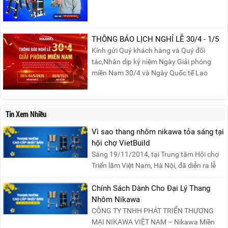
cùng tham gia buổi Livestream của
Nikawa Việt Nam để nhận ngay những
phần quà siêu hấp dẫn và mua sắm
những sản phẩm thang chính hãng với
THÔNG BÁO LỊCH NGHỈ LỄ 30/4 - 1/5
mức giá không thể tốt hơn!Tham gia
Kính gửi Quý khách hàng và Quý đối
Mega Live, bạn sẽ nhận được gì?...
tác,Nhân dịp kỷ niệm Ngày Giải phóng
miền Nam 30/4 và Ngày Quốc tế Lao
động 1/5, Nikawa xin trân trọng thông
báo lịch nghỉ lễ như sau:Thời gian nghỉ: Từ
Thứ Ba, ngày 29/04/2025 đến hết Chủ
Tin Xem Nhiều
Nhật, ngày 04/05/2025.T...
Vì sao thang nhôm nikawa tỏa sáng tại
hội chợ VietBuild
Sáng 19/11/2014, tại Trung tâm Hội chợ
Triển lãm Việt Nam, Hà Nội, đã diễn ra lễ
khai mạc “Triể....
Chính Sách Dành Cho Đại Lý Thang
Nhôm Nikawa
CÔNG TY TNHH PHÁT TRIỂN THƯƠNG
MẠI NIKAWA VIỆT NAM – Nikawa Miền