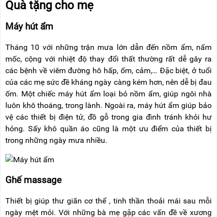
Quà tặng cho mẹ
RẢNH
HỆ
TAY
Máy hút ẩm
XE
ĐẨY
Tháng 10 với những trận mưa lớn dẫn đến nồm ẩm, nấm
HÀNG
mốc, cộng với nhiệt độ thay đổi thất thường rất dễ gây ra
BỘ
các bệnh về viêm đường hô hấp, ốm, cảm,… Đặc biệt, ở tuổi
DÂY
của các mẹ sức đề kháng ngày càng kém hơn, nên dễ bị đau
THOÁT
HIỂM
ốm. Một chiếc máy hút ẩm loại bỏ nồm ẩm, giúp ngôi nhà
TỰ
luôn khô thoáng, trong lành. Ngoài ra, máy hút ẩm giúp bảo
ĐỘNG
vệ các thiết bị điện tử, đồ gỗ trong gia đình tránh khỏi hư
XE
hỏng. Sấy khô quần áo cũng là một ưu điểm của thiết bị
NÂNG
trong những ngày mưa nhiều.
TAY
Ghế massage
Thiết bị giúp thư giãn cơ thể , tinh thần thoải mái sau mỗi
ngày mệt mỏi. Với những bà mẹ gặp các vấn đề về xương