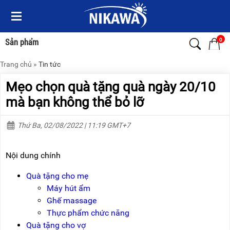
Menu
Menu
Sản
Sản
phẩm
phẩm
0
Sản phẩm
Trang chủ
»
Tin tức
TRANG
TRANG
CHỦ
CHỦ
Mẹo chọn quà tặng quà ngày 20/10
THANG
THANG
mà bạn không thể bỏ lỡ
NHÔM
NHÔM
Thứ Ba, 02/08/2022 | 11:19 GMT+7
XE
THANG
ĐẨY
NHÔM
HÀNG
RÚT
Nội dung chính
BỘ
THANG
DÂY
NHÔM
Quà tặng cho mẹ
THOÁT
GIA
Máy hút ẩm
HIỂM
ĐÌNH
TỰ
Ghế massage
ĐỘNG
THANG
Thực phẩm chức năng
NHÔM
Quà tặng cho vợ
XE
GẤP