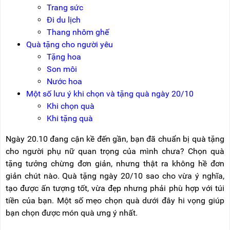
NÂNG
(THANG
Trang sức
TAY
RÚT
Đi du lịch
LỒNG)
Thang nhôm ghế
VIDEO
THANG
Quà tặng cho người yêu
CÁCH
TIN
Tặng hoa
ĐIỆN
TỨC
Son môi
THANG
Nước hoa
BÁO
NHÔM
Một số lưu ý khi chọn và tặng quà ngày 20/10
CHÍ
CHỮ
NÓI
A
Khi chọn quà
VỀ
Khi tặng quà
NIKAWA
THANG
NHÔM
Ngày 20.10 đang cận kề đến gần, bạn đã chuẩn bị quà tặng
GIỚI
CÔNG
THIỆU
cho người phụ nữ quan trọng của mình chưa? Chọn quà
NGHIỆP
tặng tưởng chừng đơn giản, nhưng thật ra không hề đơn
ĐẠI
THANG
giản chút nào. Quà tặng ngày 20/10 sao cho vừa ý nghĩa,
LÝ
NHÔM
tạo được ấn tượng tốt, vừa đẹp nhưng phải phù hợp với túi
GIÀN
GIÁO
BẢO
tiền của bạn. Một số mẹo chọn quà dưới đây hi vọng giúp
HÀNH
bạn chọn được món quà ưng ý nhất.
VÁN
THANG
LIÊN