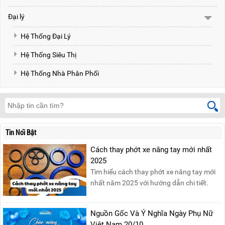
Đại lý
Hệ Thống Đại Lý
Hệ Thống Siêu Thị
Hệ Thống Nhà Phân Phối
Tin Nổi Bật
Cách thay phớt xe nâng tay mới nhất
2025
Tìm hiểu cách thay phớt xe nâng tay mới
nhất năm 2025 với hướng dẫn chi tiết.
Đọc ngay để nắm vững quy trình thay
phớt đúng cách, giúp xe nâng hoạt động
Nguồn Gốc Và Ý Nghĩa Ngày Phụ Nữ
hiệu quả và bền lâu!
Việt Nam 20/10