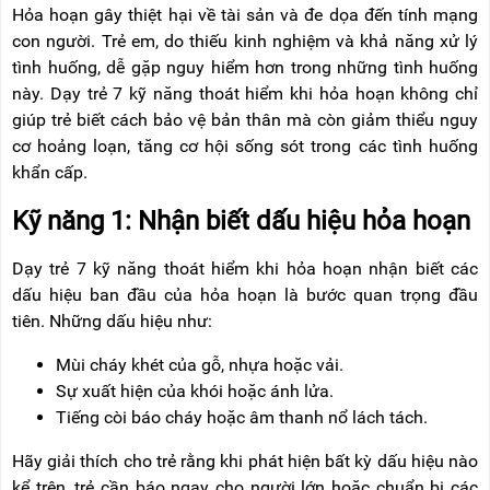
RẢNH
HỆ
Hỏa hoạn gây thiệt hại về tài sản và đe dọa đến tính mạng
TAY
con người. Trẻ em, do thiếu kinh nghiệm và khả năng xử lý
tình huống, dễ gặp nguy hiểm hơn trong những tình huống
XE
ĐẨY
này. Dạy trẻ 7 kỹ năng thoát hiểm khi hỏa hoạn không chỉ
HÀNG
giúp trẻ biết cách bảo vệ bản thân mà còn giảm thiểu nguy
cơ hoảng loạn, tăng cơ hội sống sót trong các tình huống
BỘ
DÂY
khẩn cấp.
THOÁT
HIỂM
Kỹ năng 1: Nhận biết dấu hiệu hỏa hoạn
TỰ
ĐỘNG
Dạy trẻ 7 kỹ năng thoát hiểm khi hỏa hoạn nhận biết các
XE
dấu hiệu ban đầu của hỏa hoạn là bước quan trọng đầu
NÂNG
TAY
tiên. Những dấu hiệu như:
Mùi cháy khét của gỗ, nhựa hoặc vải.
Sự xuất hiện của khói hoặc ánh lửa.
Tiếng còi báo cháy hoặc âm thanh nổ lách tách.
Hãy giải thích cho trẻ rằng khi phát hiện bất kỳ dấu hiệu nào
kể trên, trẻ cần báo ngay cho người lớn hoặc chuẩn bị các