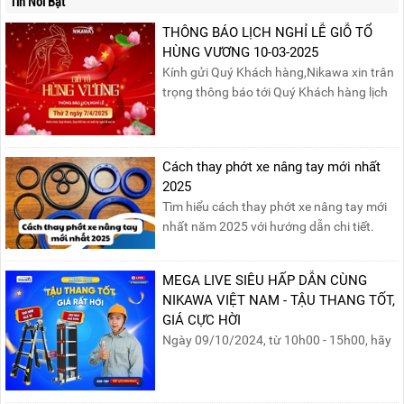
Tin Nổi Bật
THÔNG BÁO LỊCH NGHỈ LỄ GIỖ TỔ
HÙNG VƯƠNG 10-03-2025
Kính gửi Quý Khách hàng,Nikawa xin trân
trọng thông báo tới Quý Khách hàng lịch
nghỉ lễ Giỗ Tổ Hùng Vương 10/03 như
sau:Thời gian nghỉ lễ: Thứ Hai, ngày
07/04/2025, nhằm ngày Giỗ Tổ Hùng
Cách thay phớt xe nâng tay mới nhất
Vương – dịp để tưởng nhớ công ơn dựng
2025
nước của các Vua Hùng....
Tìm hiểu cách thay phớt xe nâng tay mới
nhất năm 2025 với hướng dẫn chi tiết.
Đọc ngay để nắm vững quy trình thay
phớt đúng cách, giúp xe nâng hoạt động
MEGA LIVE SIÊU HẤP DẪN CÙNG
hiệu quả và bền lâu!
NIKAWA VIỆT NAM - TẬU THANG TỐT,
GIÁ CỰC HỜI
Ngày 09/10/2024, từ 10h00 - 15h00, hãy
cùng tham gia buổi Livestream của
Nikawa Việt Nam để nhận ngay những
phần quà siêu hấp dẫn và mua sắm