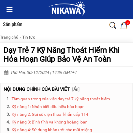
Menu
Menu
Sản
Sản
phẩm
phẩm
0
Sản phẩm
Trang chủ
»
Tin tức
TRANG
TRANG
CHỦ
CHỦ
Dạy Trẻ 7 Kỹ Năng Thoát Hiểm Khi
THANG
THANG
Hỏa Hoạn Giúp Bảo Vệ An Toàn
NHÔM
NHÔM
Thứ Hai, 30/12/2024 | 14:39 GMT+7
XE
THANG
ĐẨY
NHÔM
HÀNG
RÚT
NỘI DUNG CHÍNH CỦA BÀI VIẾT
[
Ẩn
]
BỘ
THANG
1.
Tầm quan trọng của việc dạy trẻ 7 kỹ năng thoát hiểm
DÂY
NHÔM
THOÁT
GIA
2.
Kỹ năng 1: Nhận biết dấu hiệu hỏa hoạn
HIỂM
ĐÌNH
3.
Kỹ năng 2: Gọi số điện thoại khẩn cấp 114
TỰ
ĐỘNG
THANG
4.
Kỹ năng 3: Bình tĩnh và không hoảng loạn
NHÔM
5.
Kỹ năng 4: Sử dụng khăn ướt che mũi miệng
XE
GẤP