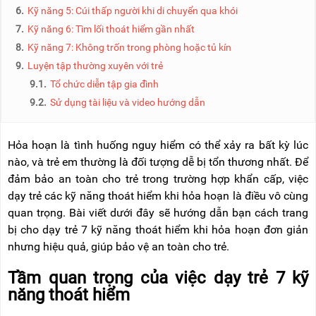
NÂNG
(THANG
6.
Kỹ năng 5: Cúi thấp người khi di chuyển qua khói
TAY
RÚT
7.
Kỹ năng 6: Tìm lối thoát hiểm gần nhất
LỒNG)
8.
Kỹ năng 7: Không trốn trong phòng hoặc tủ kín
VIDEO
THANG
9.
Luyện tập thường xuyên với trẻ
CÁCH
TIN
ĐIỆN
9.1.
Tổ chức diễn tập gia đình
TỨC
9.2.
Sử dụng tài liệu và video hướng dẫn
THANG
BÁO
NHÔM
CHÍ
CHỮ
NÓI
Hỏa hoạn là tình huống nguy hiểm có thể xảy ra bất kỳ lúc
A
VỀ
nào, và trẻ em thường là đối tượng dễ bị tổn thương nhất. Để
NIKAWA
THANG
đảm bảo an toàn cho trẻ trong trường hợp khẩn cấp, việc
NHÔM
GIỚI
dạy trẻ các kỹ năng thoát hiểm khi hỏa hoạn là điều vô cùng
CÔNG
THIỆU
NGHIỆP
quan trọng. Bài viết dưới đây sẽ hướng dẫn bạn cách trang
bị cho dạy trẻ 7 kỹ năng thoát hiểm khi hỏa hoạn đơn giản
ĐẠI
THANG
LÝ
nhưng hiệu quả, giúp bảo vệ an toàn cho trẻ.
NHÔM
GIÀN
GIÁO
BẢO
Tầm quan trọng của việc dạy trẻ 7 kỹ
HÀNH
năng thoát hiểm
VÁN
THANG
LIÊN