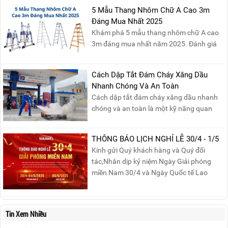
những sản phẩm thang chính hãng với
5 Mẫu Thang Nhôm Chữ A Cao 3m
mức giá không thể tốt hơn!Tham gia
Đáng Mua Nhất 2025
Mega Live, bạn sẽ nhận được gì?...
Khám phá 5 mẫu thang nhôm chữ A cao
3m đáng mua nhất năm 2025. Đánh giá
chất lượng, độ an toàn và giá bán để chọn
sản phẩm phù hợp!
Cách Dập Tắt Đám Cháy Xăng Dầu
Nhanh Chóng Và An Toàn
Cách dập tắt đám cháy xăng dầu nhanh
chóng và an toàn là một kỹ năng quan
trọng trong phòng cháy chữa cháy. Đám
cháy xăng dầu rất dễ lan rộng và gây thiệt
THÔNG BÁO LỊCH NGHỈ LỄ 30/4 - 1/5
hại nghiêm trọng nếu không được xử lý kịp
Kính gửi Quý khách hàng và Quý đối
thời. Vì vậy, việc hiểu rõ các phương pháp
tác,Nhân dịp kỷ niệm Ngày Giải phóng
dập tắt...
miền Nam 30/4 và Ngày Quốc tế Lao
động 1/5, Nikawa xin trân trọng thông
báo lịch nghỉ lễ như sau:Thời gian nghỉ: Từ
Thứ Ba, ngày 29/04/2025 đến hết Chủ
Tin Xem Nhiều
Nhật, ngày 04/05/2025.T...