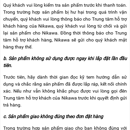
NÂNG
(THANG
Quý khách vui lòng kiểm tra sản phẩm trước khi thanh toán.
TAY
RÚT
Trong trường hợp sản phẩm bị hư hại trong quá trình vận
LỒNG)
chuyển, quý khách vui lòng thông báo cho Trung tâm hỗ trợ
VIDEO
THANG
khách hàng của Nikawa
, quý khách vui lòng từ chối và gửi
CÁCH
TIN
lại sản phẩm cho Nikawa. Đồng thời thông báo cho Trung
ĐIỆN
TỨC
tâm hỗ trợ khách hàng, Nikawa sẽ gửi cho quý khách mặt
THANG
hàng thay thế.
BÁO
NHÔM
CHÍ
CHỮ
NÓI
b. Sản phẩm không sử dụng được ngay khi lắp đặt lần đầu
A
VỀ
tiên.
NIKAWA
THANG
NHÔM
Trước tiên, hãy dành thời gian đọc kỹ tem hướng dẫn sử
GIỚI
CÔNG
THIỆU
dụng và chắc rằng sản phẩm đã được lắp ráp, kết nối chính
NGHIỆP
xác. Nếu như vẫn không khắc phục được vui lòng gọi đên
ĐẠI
THANG
Trung tâm hỗ trợ khách của Nikawa trước khi quyết định gửi
LÝ
NHÔM
trả hàng.
GIÀN
GIÁO
BẢO
c. Sản phẩm giao không đúng theo đơn đặt hàng
HÀNH
VÁN
THANG
Trong trường hợp sản phẩm giao cho bạn không đúng với
LIÊN