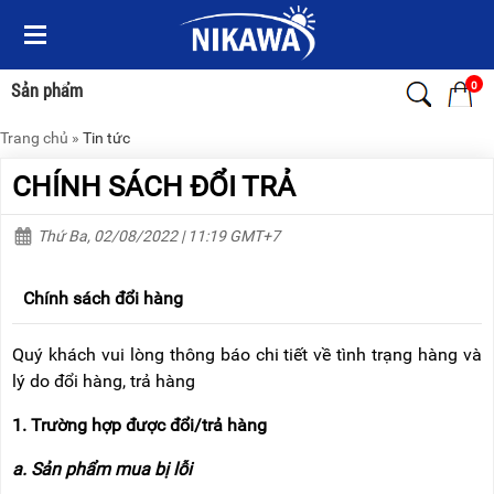
Menu
Menu
Sản
Sản
phẩm
phẩm
0
Sản phẩm
Trang chủ
»
Tin tức
TRANG
TRANG
CHỦ
CHỦ
CHÍNH SÁCH ĐỔI TRẢ
THANG
THANG
NHÔM
NHÔM
Thứ Ba, 02/08/2022 | 11:19 GMT+7
XE
THANG
ĐẨY
NHÔM
Chính sách đổi hàng
HÀNG
RÚT
Quý khách vui lòng thông báo chi tiết về tình trạng hàng và
BỘ
THANG
DÂY
NHÔM
lý do đổi hàng, trả hàng
THOÁT
GIA
HIỂM
ĐÌNH
1. Trường hợp được đổi/trả hàng
TỰ
ĐỘNG
THANG
a. Sản phẩm mua bị lỗi
NHÔM
XE
GẤP