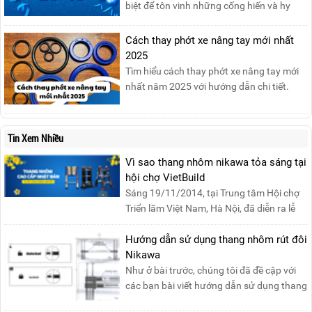
biệt để tôn vinh những cống hiến và hy
sinh của phụ nữ trong gia đình và xã hội.
Khởi nguồn từ sự ra đời của Hội Phụ nữ
Cách thay phớt xe nâng tay mới nhất
phản đế Việt Nam vào năm 1930, ngày
2025
này không chỉ ghi nhận vai trò quan trọng
Tìm hiểu cách thay phớt xe nâng tay mới
của phụ nữ ...
nhất năm 2025 với hướng dẫn chi tiết.
Đọc ngay để nắm vững quy trình thay
phớt đúng cách, giúp xe nâng hoạt động
hiệu quả và bền lâu!
Tin Xem Nhiều
Vì sao thang nhôm nikawa tỏa sáng tại
hội chợ VietBuild
Sáng 19/11/2014, tại Trung tâm Hội chợ
Triển lãm Việt Nam, Hà Nội, đã diễn ra lễ
khai mạc “Triể....
Hướng dẫn sử dụng thang nhôm rút đôi
Nikawa
Như ở bài trước, chúng tôi đã đề cập với
các bạn bài viết hướng dẫn sử dụng thang
nhôm rút đơn ....