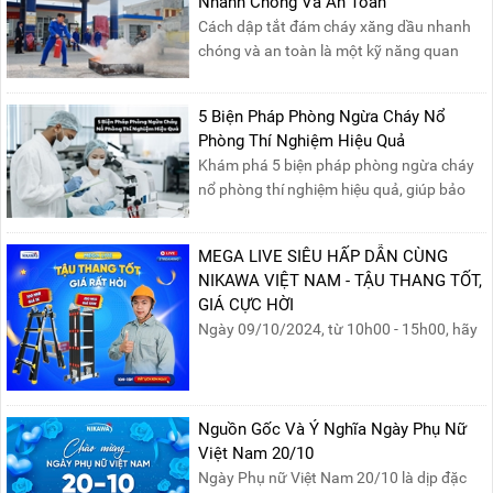
Nhanh Chóng Và An Toàn
Cách dập tắt đám cháy xăng dầu nhanh
chóng và an toàn là một kỹ năng quan
trọng trong phòng cháy chữa cháy. Đám
cháy xăng dầu rất dễ lan rộng và gây thiệt
5 Biện Pháp Phòng Ngừa Cháy Nổ
hại nghiêm trọng nếu không được xử lý kịp
Phòng Thí Nghiệm Hiệu Quả
thời. Vì vậy, việc hiểu rõ các phương pháp
Khám phá 5 biện pháp phòng ngừa cháy
dập tắt...
nổ phòng thí nghiệm hiệu quả, giúp bảo
đảm an toàn cho nhân viên, thiết bị và tài
sản, giảm thiểu nguy cơ cháy nổ phòng thí
MEGA LIVE SIÊU HẤP DẪN CÙNG
nghiệm.
NIKAWA VIỆT NAM - TẬU THANG TỐT,
GIÁ CỰC HỜI
Ngày 09/10/2024, từ 10h00 - 15h00, hãy
cùng tham gia buổi Livestream của
Nikawa Việt Nam để nhận ngay những
phần quà siêu hấp dẫn và mua sắm
những sản phẩm thang chính hãng với
Nguồn Gốc Và Ý Nghĩa Ngày Phụ Nữ
mức giá không thể tốt hơn!Tham gia
Việt Nam 20/10
Mega Live, bạn sẽ nhận được gì?...
Ngày Phụ nữ Việt Nam 20/10 là dịp đặc