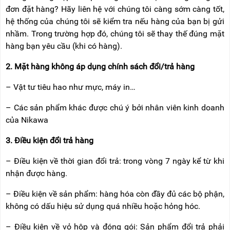
RẢNH
HỆ
đơn đặt hàng? Hãy liên hệ với chúng tôi càng sớm càng tốt,
TAY
hệ thống của chúng tôi sẽ kiểm tra nếu hàng của bạn bị gửi
nhầm. Trong trường hợp đó, chúng tôi sẽ thay thế đúng mặt
XE
ĐẨY
hàng bạn yêu cầu (khi có hàng).
HÀNG
2. Mặt hàng không áp dụng chính sách đổi/trả hàng
BỘ
DÂY
– Vật tư tiêu hao như mực, máy in…
THOÁT
HIỂM
TỰ
– Các sản phẩm khác được chú ý bởi nhân viên kinh doanh
ĐỘNG
của Nikawa
XE
3. Điều kiện đổi trả hàng
NÂNG
TAY
– Điều kiện về thời gian đổi trả: trong vòng 7 ngày kể từ khi
nhận được hàng.
– Điều kiện về sản phẩm: hàng hóa còn đầy đủ các bộ phận,
không có dấu hiệu sử dụng quá nhiều hoặc hỏng hóc.
– Điều kiện về vỏ hộp và đóng gói: Sản phẩm đổi trả phải