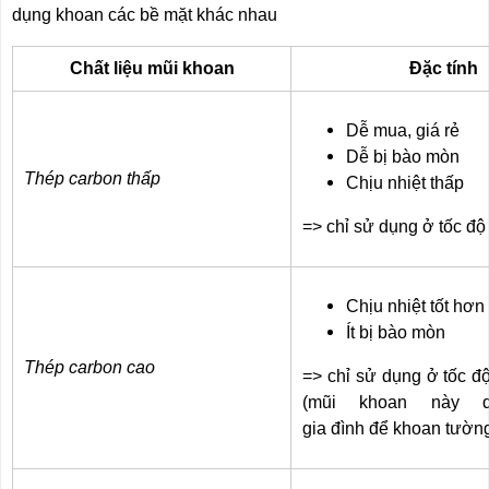
RẢNH
HỆ
dụng khoan các bề mặt khác nhau
TAY
Chất liệu mũi khoan
Đặc tính
XE
ĐẨY
HÀNG
Dễ mua, giá rẻ
BỘ
Dễ bị bào mòn
DÂY
Thép carbon thấp
Chịu nhiệt thấp
THOÁT
HIỂM
TỰ
=> chỉ sử dụng ở tốc độ
ĐỘNG
XE
NÂNG
Chịu nhiệt tốt hơn
TAY
Ít bị bào mòn
Thép carbon cao
=> chỉ sử dụng ở tốc đ
(mũi khoan này d
gia đình để khoan tườn