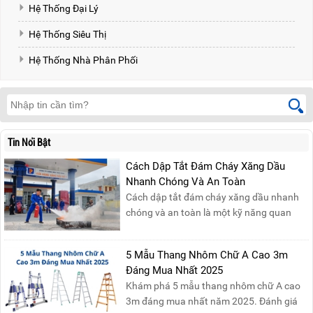
Hệ Thống Đại Lý
Hệ Thống Siêu Thị
Hệ Thống Nhà Phân Phối
Tin Nổi Bật
Cách Dập Tắt Đám Cháy Xăng Dầu
Nhanh Chóng Và An Toàn
Cách dập tắt đám cháy xăng dầu nhanh
chóng và an toàn là một kỹ năng quan
trọng trong phòng cháy chữa cháy. Đám
cháy xăng dầu rất dễ lan rộng và gây thiệt
5 Mẫu Thang Nhôm Chữ A Cao 3m
hại nghiêm trọng nếu không được xử lý kịp
Đáng Mua Nhất 2025
thời. Vì vậy, việc hiểu rõ các phương pháp
Khám phá 5 mẫu thang nhôm chữ A cao
dập tắt...
3m đáng mua nhất năm 2025. Đánh giá