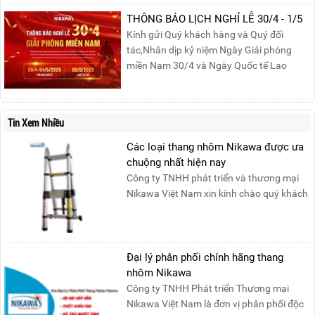
phần quà siêu hấp dẫn và mua sắm
những sản phẩm thang chính hãng với
THÔNG BÁO LỊCH NGHỈ LỄ 30/4 - 1/5
mức giá không thể tốt hơn!Tham gia
Kính gửi Quý khách hàng và Quý đối
Mega Live, bạn sẽ nhận được gì?...
tác,Nhân dịp kỷ niệm Ngày Giải phóng
miền Nam 30/4 và Ngày Quốc tế Lao
động 1/5, Nikawa xin trân trọng thông
báo lịch nghỉ lễ như sau:Thời gian nghỉ: Từ
Thứ Ba, ngày 29/04/2025 đến hết Chủ
Tin Xem Nhiều
Nhật, ngày 04/05/2025.T...
Các loại thang nhôm Nikawa được ưa
chuộng nhất hiện nay
Công ty TNHH phát triển và thương mại
Nikawa Việt Nam xin kính chào quý khách
! Hiện tại công t....
Đại lý phân phối chính hãng thang
nhôm Nikawa
Công ty TNHH Phát triển Thương mại
Nikawa Việt Nam là đơn vị phân phối độc