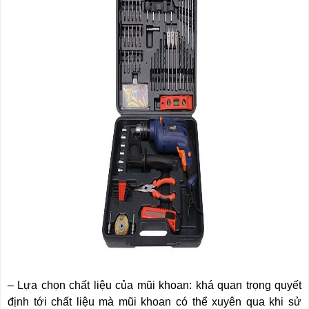
NÂNG
(THANG
TAY
RÚT
LỒNG)
VIDEO
THANG
CÁCH
TIN
ĐIỆN
TỨC
THANG
BÁO
NHÔM
CHÍ
CHỮ
NÓI
A
VỀ
NIKAWA
THANG
NHÔM
GIỚI
CÔNG
THIỆU
NGHIỆP
ĐẠI
THANG
LÝ
NHÔM
GIÀN
GIÁO
BẢO
HÀNH
– Lựa chọn chất liệu của mũi khoan: khá quan trọng quyết
VÁN
định tới chất liệu mà mũi khoan có thể xuyên qua khi sử
THANG
LIÊN