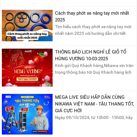
chất lượng, độ an toàn và giá bán để chọn
sản phẩm phù hợp!
Cách thay phớt xe nâng tay mới nhất
2025
Tìm hiểu cách thay phớt xe nâng tay mới
nhất năm 2025 với hướng dẫn chi tiết.
Đọc ngay để nắm vững quy trình thay
phớt đúng cách, giúp xe nâng hoạt động
THÔNG BÁO LỊCH NGHỈ LỄ GIỖ TỔ
hiệu quả và bền lâu!
HÙNG VƯƠNG 10-03-2025
Kính gửi Quý Khách hàng,Nikawa xin trân
trọng thông báo tới Quý Khách hàng lịch
nghỉ lễ Giỗ Tổ Hùng Vương 10/03 như
sau:Thời gian nghỉ lễ: Thứ Hai, ngày
07/04/2025, nhằm ngày Giỗ Tổ Hùng
MEGA LIVE SIÊU HẤP DẪN CÙNG
Vương – dịp để tưởng nhớ công ơn dựng
NIKAWA VIỆT NAM - TẬU THANG TỐT,
nước của các Vua Hùng....
GIÁ CỰC HỜI
Ngày 09/10/2024, từ 10h00 - 15h00, hãy
cùng tham gia buổi Livestream của
Nikawa Việt Nam để nhận ngay những