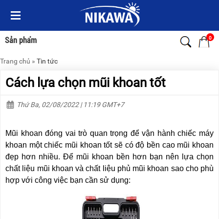
Menu
Menu
Sản
Sản
phẩm
phẩm
0
Sản phẩm
Trang chủ
»
Tin tức
TRANG
TRANG
CHỦ
CHỦ
Cách lựa chọn mũi khoan tốt
THANG
THANG
NHÔM
NHÔM
Thứ Ba, 02/08/2022 | 11:19 GMT+7
XE
THANG
ĐẨY
NHÔM
Mũi khoan đóng vai trò quan trọng để vận hành chiếc máy
HÀNG
RÚT
khoan một chiếc mũi khoan tốt sẽ có độ bền cao mũi khoan
đẹp hơn nhiều. Để mũi khoan bền hơn bạn nên lựa chọn
BỘ
THANG
DÂY
NHÔM
chất liệu mũi khoan và chất liệu phủ mũi khoan sao cho phù
THOÁT
GIA
hợp với công việc bạn cần sử dụng:
HIỂM
ĐÌNH
TỰ
ĐỘNG
THANG
NHÔM
XE
GẤP