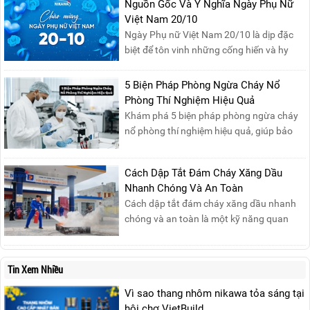
những sản phẩm thang chính hãng với
Nguồn Gốc Và Ý Nghĩa Ngày Phụ Nữ
mức giá không thể tốt hơn!Tham gia
Việt Nam 20/10
Mega Live, bạn sẽ nhận được gì?...
Ngày Phụ nữ Việt Nam 20/10 là dịp đặc
biệt để tôn vinh những cống hiến và hy
sinh của phụ nữ trong gia đình và xã hội.
Khởi nguồn từ sự ra đời của Hội Phụ nữ
5 Biện Pháp Phòng Ngừa Cháy Nổ
phản đế Việt Nam vào năm 1930, ngày
Phòng Thí Nghiệm Hiệu Quả
này không chỉ ghi nhận vai trò quan trọng
Khám phá 5 biện pháp phòng ngừa cháy
của phụ nữ ...
nổ phòng thí nghiệm hiệu quả, giúp bảo
đảm an toàn cho nhân viên, thiết bị và tài
sản, giảm thiểu nguy cơ cháy nổ phòng thí
Cách Dập Tắt Đám Cháy Xăng Dầu
nghiệm.
Nhanh Chóng Và An Toàn
Cách dập tắt đám cháy xăng dầu nhanh
chóng và an toàn là một kỹ năng quan
trọng trong phòng cháy chữa cháy. Đám
cháy xăng dầu rất dễ lan rộng và gây thiệt
hại nghiêm trọng nếu không được xử lý kịp
Tin Xem Nhiều
thời. Vì vậy, việc hiểu rõ các phương pháp
Vì sao thang nhôm nikawa tỏa sáng tại
dập tắt...
hội chợ VietBuild