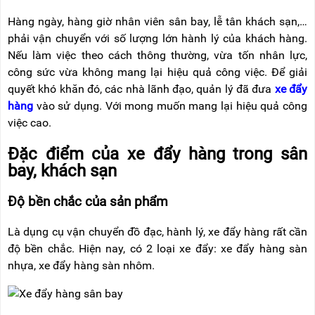
NÂNG
(THANG
TAY
RÚT
Hàng ngày, hàng giờ nhân viên sân bay, lễ tân khách sạn,…
LỒNG)
phải vận chuyển với số lượng lớn hành lý của khách hàng.
VIDEO
Nếu làm việc theo cách thông thường, vừa tốn nhân lực,
THANG
CÁCH
công sức vừa không mang lại hiệu quả công việc. Để giải
TIN
ĐIỆN
TỨC
quyết khó khăn đó, các nhà lãnh đạo, quản lý đã đưa
xe đẩy
hàng
vào sử dụng. Với mong muốn mang lại hiệu quả công
THANG
BÁO
NHÔM
việc cao.
CHÍ
CHỮ
NÓI
A
Đặc điểm của xe đẩy hàng trong sân
VỀ
NIKAWA
bay, khách sạn
THANG
NHÔM
GIỚI
CÔNG
Độ bền chắc của sản phẩm
THIỆU
NGHIỆP
Là dụng cụ vận chuyển đồ đạc, hành lý, xe đẩy hàng rất cần
ĐẠI
THANG
LÝ
NHÔM
độ bền chắc. Hiện nay, có 2 loại xe đẩy: xe đẩy hàng sàn
GIÀN
nhựa, xe đẩy hàng sàn nhôm.
GIÁO
BẢO
HÀNH
VÁN
THANG
LIÊN