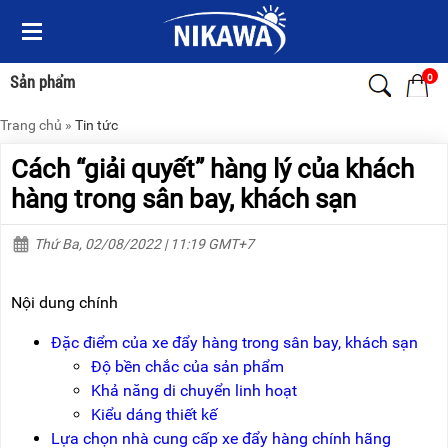
Menu
Menu
Sản
Sản
phẩm
phẩm
0
Sản phẩm
Trang chủ
»
Tin tức
TRANG
TRANG
CHỦ
CHỦ
Cách “giải quyết” hàng lý của khách
THANG
THANG
hàng trong sân bay, khách sạn
NHÔM
NHÔM
Thứ Ba, 02/08/2022 | 11:19 GMT+7
XE
THANG
ĐẨY
NHÔM
HÀNG
RÚT
Nội dung chính
BỘ
THANG
DÂY
NHÔM
Đặc điểm của xe đẩy hàng trong sân bay, khách sạn
THOÁT
GIA
Độ bền chắc của sản phẩm
HIỂM
ĐÌNH
TỰ
Khả năng di chuyển linh hoạt
ĐỘNG
THANG
Kiểu dáng thiết kế
NHÔM
Lựa chọn nhà cung cấp xe đẩy hàng chính hãng
XE
GẤP