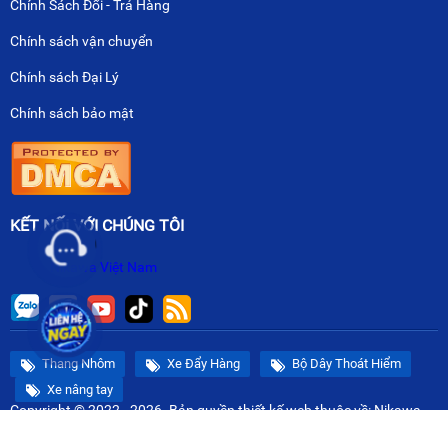
Chính Sách Đổi - Trả Hàng
Chính sách vận chuyển
Chính sách Đại Lý
Chính sách bảo mật
KẾT NỐI VỚI CHÚNG TÔI
Nikawa Việt Nam
Thang Nhôm
Xe Đẩy Hàng
Bộ Dây Thoát Hiểm
Xe nâng tay
Copyright © 2022 - 2026. Bản quyền
thiết kế web
thuộc về: Nikawa
Việt Nam.