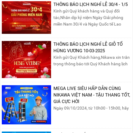
THÔNG BÁO LỊCH NGHỈ LỄ 30/4 - 1/5
Kính gửi Quý khách hàng và Quý đối
tác,Nhân dịp kỷ niệm Ngày Giải phóng
miền Nam 30/4 và Ngày Quốc tế Lao
động 1/5, Nikawa xin trân trọng thông
báo lịch nghỉ lễ như sau:Thời gian nghỉ: Từ
Thứ Ba, ngày 29/04/2025 đến hết Chủ
THÔNG BÁO LỊCH NGHỈ LỄ GIỖ TỔ
Nhật, ngày 04/05/2025.T...
HÙNG VƯƠNG 10-03-2025
Kính gửi Quý Khách hàng,Nikawa xin trân
trọng thông báo tới Quý Khách hàng lịch
nghỉ lễ Giỗ Tổ Hùng Vương 10/03 như
sau:Thời gian nghỉ lễ: Thứ Hai, ngày
07/04/2025, nhằm ngày Giỗ Tổ Hùng
MEGA LIVE SIÊU HẤP DẪN CÙNG
Vương – dịp để tưởng nhớ công ơn dựng
NIKAWA VIỆT NAM - TẬU THANG TỐT,
nước của các Vua Hùng....
GIÁ CỰC HỜI
Ngày 09/10/2024, từ 10h00 - 15h00, hãy
cùng tham gia buổi Livestream của
Nikawa Việt Nam để nhận ngay những
phần quà siêu hấp dẫn và mua sắm