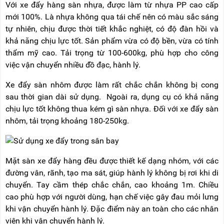
Với xe đẩy hàng sàn nhựa, được làm từ nhựa PP cao cấp
RẢNH
HỆ
TAY
mới 100%. Là nhựa không qua tái chế nên có màu sắc sáng
tự nhiên, chịu được thời tiết khắc nghiệt, có độ đàn hồi và
XE
khả năng chịu lực tốt. Sản phẩm vừa có độ bền, vừa có tính
ĐẨY
HÀNG
thẩm mỹ cao. Tải trọng từ 100-600kg, phù hợp cho công
việc vận chuyển nhiều đồ đạc, hành lý.
BỘ
DÂY
Xe đẩy sàn nhôm được làm rất chắc chắn không bị cong
THOÁT
HIỂM
sau thời gian dài sử dụng. Ngoài ra, dụng cụ có khả năng
TỰ
chịu lực tốt không thua kém gì sàn nhựa. Đối với xe đẩy sàn
ĐỘNG
nhôm, tải trọng khoảng 180-250kg.
XE
NÂNG
TAY
Mặt sàn xe đẩy hàng đều được thiết kế dạng nhóm, với các
đường vân, rãnh, tạo ma sát, giúp hành lý không bị rơi khi di
chuyển. Tay cầm thép chắc chắn, cao khoảng 1m. Chiều
cao phù hợp với người dùng, hạn chế việc gây đau mỏi lưng
khi vận chuyển hành lý.
Đặc điểm này an toàn cho các nhân
viên khi vận chuyển hành lý.