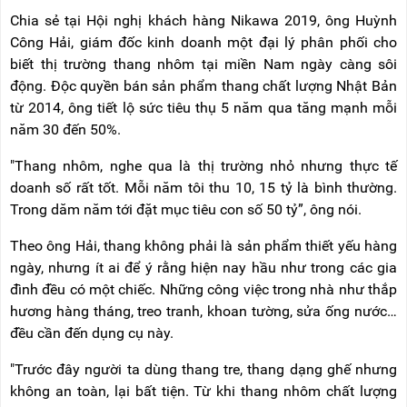
NÂNG
(THANG
Chia sẻ tại Hội nghị khách hàng Nikawa 2019, ông Huỳnh
TAY
RÚT
LỒNG)
Công Hải, giám đốc kinh doanh một đại lý phân phối cho
VIDEO
biết thị trường thang nhôm tại miền Nam ngày càng sôi
THANG
động. Độc quyền bán sản phẩm thang chất lượng Nhật Bản
CÁCH
TIN
ĐIỆN
từ 2014, ông tiết lộ sức tiêu thụ 5 năm qua tăng mạnh mỗi
TỨC
năm 30 đến 50%.
THANG
BÁO
NHÔM
"Thang nhôm, nghe qua là thị trường nhỏ nhưng thực tế
CHÍ
CHỮ
NÓI
A
doanh số rất tốt. Mỗi năm tôi thu 10, 15 tỷ là bình thường.
VỀ
Trong dăm năm tới đặt mục tiêu con số 50 tỷ”, ông nói.
NIKAWA
THANG
NHÔM
Theo ông Hải, thang không phải là sản phẩm thiết yếu hàng
GIỚI
CÔNG
THIỆU
ngày, nhưng ít ai để ý rằng hiện nay hầu như trong các gia
NGHIỆP
đình đều có một chiếc. Những công việc trong nhà như thắp
ĐẠI
THANG
hương hàng tháng, treo tranh, khoan tường, sửa ống nước…
LÝ
NHÔM
đều cần đến dụng cụ này.
GIÀN
GIÁO
BẢO
HÀNH
"Trước đây người ta dùng thang tre, thang dạng ghế nhưng
VÁN
không an toàn, lại bất tiện. Từ khi thang nhôm chất lượng
THANG
LIÊN