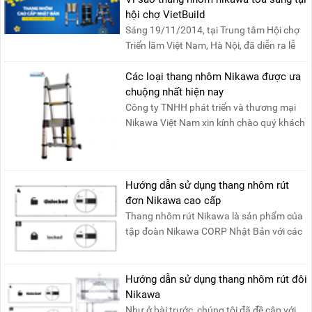
hội chợ VietBuild
Sáng 19/11/2014, tại Trung tâm Hội chợ
Triển lãm Việt Nam, Hà Nội, đã diễn ra lễ
khai mạc “Triể....
Các loại thang nhôm Nikawa được ưa
chuộng nhất hiện nay
Công ty TNHH phát triển và thương mại
Nikawa Việt Nam xin kính chào quý khách
! Hiện tại công t....
Hướng dẫn sử dụng thang nhôm rút
đơn Nikawa cao cấp
Thang nhôm rút Nikawa là sản phẩm của
tập đoàn Nikawa CORP Nhật Bản với các
tính năng an toàn, ....
Hướng dẫn sử dụng thang nhôm rút đôi
Nikawa
Như ở bài trước, chúng tôi đã đề cập với