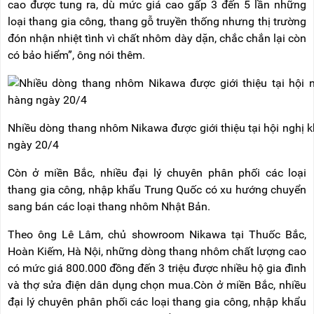
cao được tung ra, dù mức giá cao gấp 3 đến 5 lần những
RẢNH
HỆ
TAY
loại thang gia công, thang gỗ truyền thống nhưng thị trường
đón nhận nhiệt tình vì chất nhôm dày dặn, chắc chắn lại còn
XE
có bảo hiểm”, ông nói thêm.
ĐẨY
HÀNG
BỘ
DÂY
THOÁT
Nhiều dòng thang nhôm Nikawa được giới thiệu tại hội nghị 
HIỂM
TỰ
ngày 20/4
ĐỘNG
Còn ở miền Bắc, nhiều đại lý chuyên phân phối các loại
XE
thang gia công, nhập khẩu Trung Quốc có xu hướng chuyển
NÂNG
TAY
sang bán các loại thang nhôm Nhật Bản.
Theo ông Lê Lâm, chủ showroom Nikawa tại Thuốc Bắc,
Hoàn Kiếm, Hà Nội, những dòng thang nhôm chất lượng cao
có mức giá 800.000 đồng đến 3 triệu được nhiều hộ gia đình
và thợ sửa điện dân dụng chọn mua.Còn ở miền Bắc, nhiều
đại lý chuyên phân phối các loại thang gia công, nhập khẩu