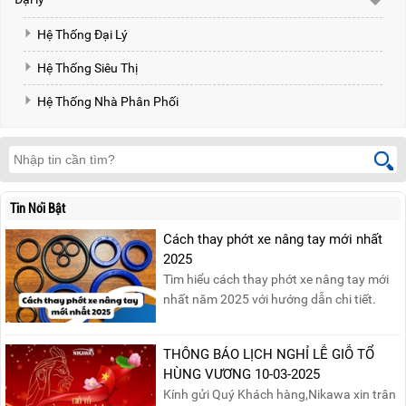
Hệ Thống Đại Lý
Hệ Thống Siêu Thị
Hệ Thống Nhà Phân Phối
Tin Nổi Bật
Cách thay phớt xe nâng tay mới nhất
2025
Tìm hiểu cách thay phớt xe nâng tay mới
nhất năm 2025 với hướng dẫn chi tiết.
Đọc ngay để nắm vững quy trình thay
phớt đúng cách, giúp xe nâng hoạt động
THÔNG BÁO LỊCH NGHỈ LỄ GIỖ TỔ
hiệu quả và bền lâu!
HÙNG VƯƠNG 10-03-2025
Kính gửi Quý Khách hàng,Nikawa xin trân