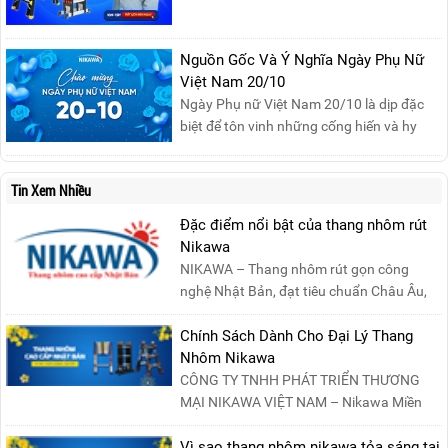
Nikawa Việt Nam để nhận ngay những
phần quà siêu hấp dẫn và mua sắm
những sản phẩm thang chính hãng với
Nguồn Gốc Và Ý Nghĩa Ngày Phụ Nữ
mức giá không thể tốt hơn!Tham gia
Việt Nam 20/10
Mega Live, bạn sẽ nhận được gì?...
Ngày Phụ nữ Việt Nam 20/10 là dịp đặc
biệt để tôn vinh những cống hiến và hy
sinh của phụ nữ trong gia đình và xã hội.
Khởi nguồn từ sự ra đời của Hội Phụ nữ
Tin Xem Nhiều
phản đế Việt Nam vào năm 1930, ngày
này không chỉ ghi nhận vai trò quan trọng
Đặc điểm nổi bật của thang nhôm rút
của phụ nữ ...
Nikawa
NIKAWA – Thang nhôm rút gọn công
nghệ Nhật Bản, đạt tiêu chuẩn Châu Âu,
đảm bảo sự an toàn tuy....
Chính Sách Dành Cho Đại Lý Thang
Nhôm Nikawa
CÔNG TY TNHH PHÁT TRIỂN THƯƠNG
MẠI NIKAWA VIỆT NAM – Nikawa Miền
Bắc: Số 19, Đường Trung ....
Vì sao thang nhôm nikawa tỏa sáng tại