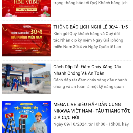
trọng thông báo tới Quý Khách hàng lịch
nghỉ lễ Giỗ Tổ Hùng Vương 10/03 như
sau:Thời gian nghỉ lễ: Thứ Hai, ngày
07/04/2025, nhằm ngày Giỗ Tổ Hùng
THÔNG BÁO LỊCH NGHỈ LỄ 30/4 - 1/5
Vương – dịp để tưởng nhớ công ơn dựng
Kính gửi Quý khách hàng và Quý đối
nước của các Vua Hùng....
tác,Nhân dịp kỷ niệm Ngày Giải phóng
miền Nam 30/4 và Ngày Quốc tế Lao
động 1/5, Nikawa xin trân trọng thông
báo lịch nghỉ lễ như sau:Thời gian nghỉ: Từ
Thứ Ba, ngày 29/04/2025 đến hết Chủ
Cách Dập Tắt Đám Cháy Xăng Dầu
Nhật, ngày 04/05/2025.T...
Nhanh Chóng Và An Toàn
Cách dập tắt đám cháy xăng dầu nhanh
chóng và an toàn là một kỹ năng quan
trọng trong phòng cháy chữa cháy. Đám
cháy xăng dầu rất dễ lan rộng và gây thiệt
MEGA LIVE SIÊU HẤP DẪN CÙNG
hại nghiêm trọng nếu không được xử lý kịp
NIKAWA VIỆT NAM - TẬU THANG TỐT,
thời. Vì vậy, việc hiểu rõ các phương pháp
GIÁ CỰC HỜI
dập tắt...
Ngày 09/10/2024, từ 10h00 - 15h00, hãy
cùng tham gia buổi Livestream của