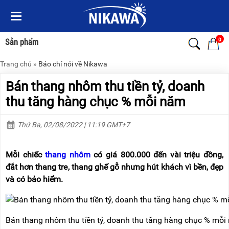
Menu
Menu
Sản
Sản
phẩm
phẩm
0
Sản phẩm
Trang chủ
»
Báo chí nói về Nikawa
TRANG
TRANG
CHỦ
CHỦ
Bán thang nhôm thu tiền tỷ, doanh
THANG
THANG
thu tăng hàng chục % mỗi năm
NHÔM
NHÔM
Thứ Ba, 02/08/2022 | 11:19 GMT+7
XE
THANG
ĐẨY
NHÔM
HÀNG
RÚT
Mỗi chiếc
thang nhôm
có giá 800.000 đến vài triệu đồng,
BỘ
THANG
đắt hơn thang tre, thang ghế gỗ nhưng hút khách vì bền, đẹp
DÂY
NHÔM
và có bảo hiểm.
THOÁT
GIA
HIỂM
ĐÌNH
TỰ
ĐỘNG
THANG
NHÔM
Bán thang nhôm thu tiền tỷ, doanh thu tăng hàng chục % mỗi
XE
GẤP