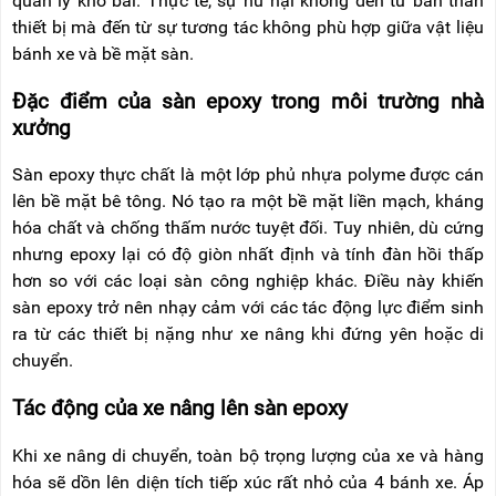
quản lý kho bãi. Thực tế, sự hư hại không đến từ bản thân
RẢNH
HỆ
thiết bị mà đến từ sự tương tác không phù hợp giữa vật liệu
TAY
bánh xe và bề mặt sàn.
XE
ĐẨY
Đặc điểm của sàn epoxy trong môi trường nhà
HÀNG
xưởng
BỘ
DÂY
Sàn epoxy thực chất là một lớp phủ nhựa polyme được cán
THOÁT
lên bề mặt bê tông. Nó tạo ra một bề mặt liền mạch, kháng
HIỂM
TỰ
hóa chất và chống thấm nước tuyệt đối. Tuy nhiên, dù cứng
ĐỘNG
nhưng epoxy lại có độ giòn nhất định và tính đàn hồi thấp
hơn so với các loại sàn công nghiệp khác. Điều này khiến
XE
NÂNG
sàn epoxy trở nên nhạy cảm với các tác động lực điểm sinh
TAY
ra từ các thiết bị nặng như xe nâng khi đứng yên hoặc di
chuyển.
Tác động của xe nâng lên sàn epoxy
Khi xe nâng di chuyển, toàn bộ trọng lượng của xe và hàng
hóa sẽ dồn lên diện tích tiếp xúc rất nhỏ của 4 bánh xe. Áp