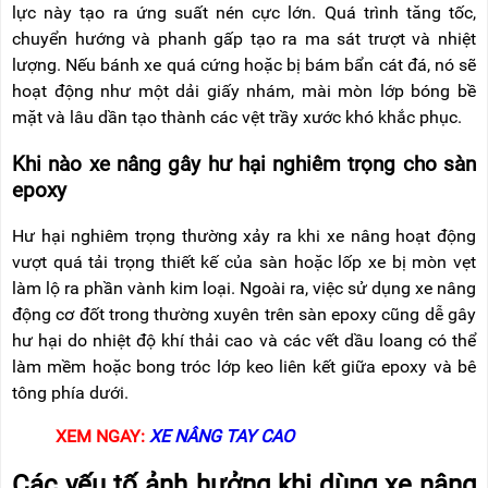
lực này tạo ra ứng suất nén cực lớn. Quá trình tăng tốc,
chuyển hướng và phanh gấp tạo ra ma sát trượt và nhiệt
lượng. Nếu bánh xe quá cứng hoặc bị bám bẩn cát đá, nó sẽ
hoạt động như một dải giấy nhám, mài mòn lớp bóng bề
mặt và lâu dần tạo thành các vệt trầy xước khó khắc phục.
Khi nào xe nâng gây hư hại nghiêm trọng cho sàn
epoxy
Hư hại nghiêm trọng thường xảy ra khi xe nâng hoạt động
vượt quá tải trọng thiết kế của sàn hoặc lốp xe bị mòn vẹt
làm lộ ra phần vành kim loại. Ngoài ra, việc sử dụng xe nâng
động cơ đốt trong thường xuyên trên sàn epoxy cũng dễ gây
hư hại do nhiệt độ khí thải cao và các vết dầu loang có thể
làm mềm hoặc bong tróc lớp keo liên kết giữa epoxy và bê
tông phía dưới.
XEM NGAY:
XE NÂNG TAY CAO
Các yếu tố ảnh hưởng khi dùng xe nâng