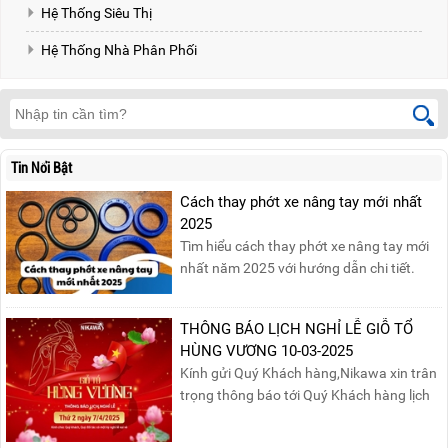
Hệ Thống Siêu Thị
Hệ Thống Nhà Phân Phối
Tin Nổi Bật
Cách thay phớt xe nâng tay mới nhất
2025
Tìm hiểu cách thay phớt xe nâng tay mới
nhất năm 2025 với hướng dẫn chi tiết.
Đọc ngay để nắm vững quy trình thay
phớt đúng cách, giúp xe nâng hoạt động
THÔNG BÁO LỊCH NGHỈ LỄ GIỖ TỔ
hiệu quả và bền lâu!
HÙNG VƯƠNG 10-03-2025
Kính gửi Quý Khách hàng,Nikawa xin trân
trọng thông báo tới Quý Khách hàng lịch
nghỉ lễ Giỗ Tổ Hùng Vương 10/03 như
sau:Thời gian nghỉ lễ: Thứ Hai, ngày