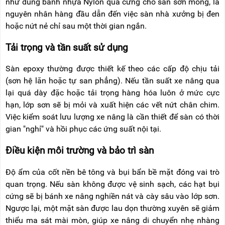
như dùng bánh nhựa Nylon quá cứng cho sàn sơn mỏng, là
nguyên nhân hàng đầu dẫn đến việc sàn nhà xưởng bị đen
hoặc nứt nẻ chỉ sau một thời gian ngắn.
Tải trọng và tần suất sử dụng
Sàn epoxy thường được thiết kế theo các cấp độ chịu tải
(sơn hệ lăn hoặc tự san phẳng). Nếu tần suất xe nâng qua
lại quá dày đặc hoặc tải trọng hàng hóa luôn ở mức cực
hạn, lớp sơn sẽ bị mỏi và xuất hiện các vết nứt chân chim.
Việc kiểm soát lưu lượng xe nâng là cần thiết để sàn có thời
gian "nghỉ" và hồi phục các ứng suất nội tại.
Điều kiện môi trường và bảo trì sàn
Độ ẩm của cốt nền bê tông và bụi bẩn bề mặt đóng vai trò
quan trọng. Nếu sàn không được vệ sinh sạch, các hạt bụi
cứng sẽ bị bánh xe nâng nghiền nát và cày sâu vào lớp sơn.
Ngược lại, một mặt sàn được lau dọn thường xuyên sẽ giảm
thiểu ma sát mài mòn, giúp xe nâng di chuyển nhẹ nhàng