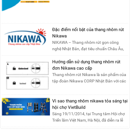
quyền sản phẩm thang....
Đặc điểm nổi bật của thang nhôm rút
Nikawa
NIKAWA – Thang nhôm rút gọn công
nghệ Nhật Bản, đạt tiêu chuẩn Châu Âu,
đảm bảo sự an toàn tuy....
Hướng dẫn sử dụng thang nhôm rút
đơn Nikawa cao cấp
Thang nhôm rút Nikawa là sản phẩm của
tập đoàn Nikawa CORP Nhật Bản với các
tính năng an toàn, ....
Vì sao thang nhôm nikawa tỏa sáng tại
hội chợ VietBuild
Sáng 19/11/2014, tại Trung tâm Hội chợ
Triển lãm Việt Nam, Hà Nội, đã diễn ra lễ
khai mạc “Triể....