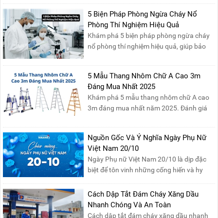
07/04/2025, nhằm ngày Giỗ Tổ Hùng
5 Biện Pháp Phòng Ngừa Cháy Nổ
Vương – dịp để tưởng nhớ công ơn dựng
Phòng Thí Nghiệm Hiệu Quả
nước của các Vua Hùng....
Khám phá 5 biện pháp phòng ngừa cháy
nổ phòng thí nghiệm hiệu quả, giúp bảo
đảm an toàn cho nhân viên, thiết bị và tài
sản, giảm thiểu nguy cơ cháy nổ phòng thí
5 Mẫu Thang Nhôm Chữ A Cao 3m
nghiệm.
Đáng Mua Nhất 2025
Khám phá 5 mẫu thang nhôm chữ A cao
3m đáng mua nhất năm 2025. Đánh giá
chất lượng, độ an toàn và giá bán để chọn
sản phẩm phù hợp!
Nguồn Gốc Và Ý Nghĩa Ngày Phụ Nữ
Việt Nam 20/10
Ngày Phụ nữ Việt Nam 20/10 là dịp đặc
biệt để tôn vinh những cống hiến và hy
sinh của phụ nữ trong gia đình và xã hội.
Khởi nguồn từ sự ra đời của Hội Phụ nữ
Cách Dập Tắt Đám Cháy Xăng Dầu
phản đế Việt Nam vào năm 1930, ngày
Nhanh Chóng Và An Toàn
này không chỉ ghi nhận vai trò quan trọng
Cách dập tắt đám cháy xăng dầu nhanh