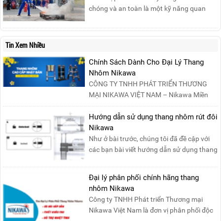
của phụ nữ ...
chóng và an toàn là một kỹ năng quan
trọng trong phòng cháy chữa cháy. Đám
cháy xăng dầu rất dễ lan rộng và gây thiệt
hại nghiêm trọng nếu không được xử lý kịp
Tin Xem Nhiều
thời. Vì vậy, việc hiểu rõ các phương pháp
Chính Sách Dành Cho Đại Lý Thang
dập tắt...
Nhôm Nikawa
CÔNG TY TNHH PHÁT TRIỂN THƯƠNG
MẠI NIKAWA VIỆT NAM – Nikawa Miền
Bắc: Số 19, Đường Trung ....
Hướng dẫn sử dụng thang nhôm rút đôi
Nikawa
Như ở bài trước, chúng tôi đã đề cập với
các bạn bài viết hướng dẫn sử dụng thang
nhôm rút đơn ....
Đại lý phân phối chính hãng thang
nhôm Nikawa
Công ty TNHH Phát triển Thương mại
Nikawa Việt Nam là đơn vị phân phối độc