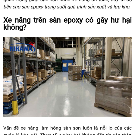
NÂNG
(THANG
bền cho sàn epoxy trong suốt quá trình sản xuất và lưu kho.
TAY
RÚT
LỒNG)
Xe nâng trên sàn epoxy có gây hư hại
VIDEO
THANG
không?
CÁCH
TIN
ĐIỆN
TỨC
THANG
BÁO
NHÔM
CHÍ
CHỮ
NÓI
A
VỀ
NIKAWA
THANG
NHÔM
GIỚI
CÔNG
THIỆU
NGHIỆP
ĐẠI
THANG
LÝ
NHÔM
GIÀN
GIÁO
BẢO
HÀNH
Vấn đề xe nâng làm hỏng sàn sơn luôn là nỗi lo của các
VÁN
THANG
LIÊN