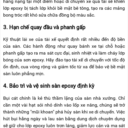
hàng nặng tại một điểm hoặc di chuyển xe quá tải sẽ khiến
lớp epoxy bị tách lớp khỏi bề mặt bê tông, tạo ra các mảng
bong tróc rất khó sửa chữa đồng bộ màu sắc.
3. Hạn chế quay đầu và phanh gấp
Kỹ thuật lái xe của tài xế quyết định rất nhiều đến độ bền
của sàn. Các hành động như quay bánh xe tại chỗ hoặc
phanh gấp tạo ra ma sát cực đại, sinh nhiệt và làm cháy lớp
bóng của sơn epoxy. Hãy đào tạo tài xế di chuyển với tốc độ
ổn định, cua vòng rộng và giảm tốc từ xa để bảo vệ bề mặt
sàn luôn phẳng mịn.
4. Bảo trì và vệ sinh sàn epoxy định kỳ
Bụi cát chính là kẻ thù thầm lặng của sàn nhà xưởng. Chỉ
cần một vài hạt sỏi nhỏ dính vào lốp xe nâng, chúng sẽ trở
thành những "mũi khoan" phá hủy sàn khi xe di chuyển. Việc
hút bụi hằng ngày và lau sàn bằng dung dịch chuyên dụng
sẽ giữ cho lớp epoxy luôn trơn láng, giảm lực cản và ma sát