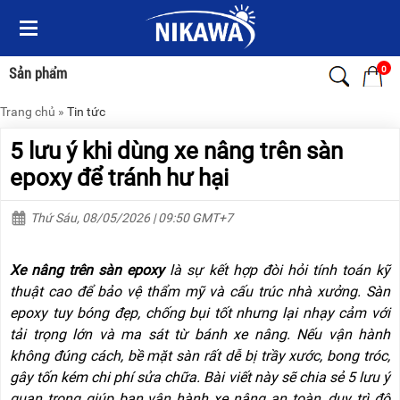
Menu
Menu
Sản
Sản
phẩm
phẩm
0
Sản phẩm
Trang chủ
»
Tin tức
TRANG
TRANG
CHỦ
CHỦ
5 lưu ý khi dùng xe nâng trên sàn
THANG
THANG
epoxy để tránh hư hại
NHÔM
NHÔM
Thứ Sáu, 08/05/2026 | 09:50 GMT+7
XE
THANG
ĐẨY
NHÔM
HÀNG
RÚT
Xe nâng trên sàn epoxy
là sự kết hợp đòi hỏi tính toán kỹ
BỘ
THANG
thuật cao để bảo vệ thẩm mỹ và cấu trúc nhà xưởng. Sàn
DÂY
NHÔM
epoxy tuy bóng đẹp, chống bụi tốt nhưng lại nhạy cảm với
THOÁT
GIA
HIỂM
ĐÌNH
tải trọng lớn và ma sát từ bánh xe nâng. Nếu vận hành
TỰ
không đúng cách, bề mặt sàn rất dễ bị trầy xước, bong tróc,
ĐỘNG
THANG
gây tốn kém chi phí sửa chữa. Bài viết này sẽ chia sẻ 5 lưu ý
NHÔM
XE
GẤP
quan trọng giúp bạn vận hành xe nâng an toàn, duy trì độ