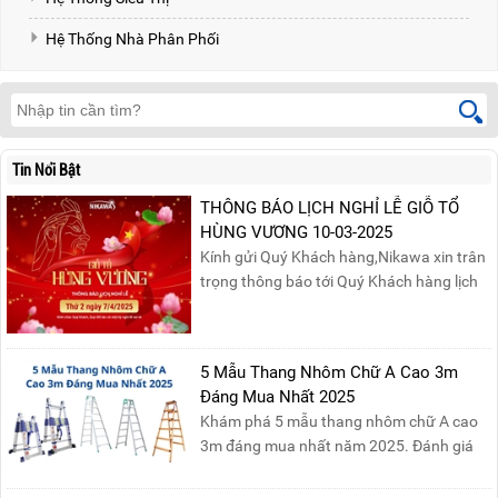
Hệ Thống Nhà Phân Phối
Tin Nổi Bật
THÔNG BÁO LỊCH NGHỈ LỄ GIỖ TỔ
HÙNG VƯƠNG 10-03-2025
Kính gửi Quý Khách hàng,Nikawa xin trân
trọng thông báo tới Quý Khách hàng lịch
nghỉ lễ Giỗ Tổ Hùng Vương 10/03 như
sau:Thời gian nghỉ lễ: Thứ Hai, ngày
07/04/2025, nhằm ngày Giỗ Tổ Hùng
5 Mẫu Thang Nhôm Chữ A Cao 3m
Vương – dịp để tưởng nhớ công ơn dựng
Đáng Mua Nhất 2025
nước của các Vua Hùng....
Khám phá 5 mẫu thang nhôm chữ A cao
3m đáng mua nhất năm 2025. Đánh giá
chất lượng, độ an toàn và giá bán để chọn
sản phẩm phù hợp!