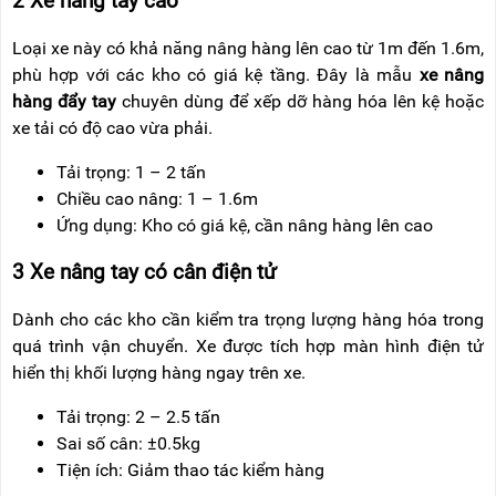
2 Xe n
âng tay cao
Lo
ại xe n
ày có kh
ả n
ăng n
âng hàng lên cao t
ừ 1m
đ
ến 1.6m,
ph
ù h
ợp với c
ác kho có giá k
ệ tầng.
Đ
ây là m
ẫu
xe n
âng
hàng
đ
ẩy tay
chuy
ên dùng
đ
ể xếp dỡ h
àng hóa lên k
ệ hoặc
xe tải c
ó
đ
ộ cao vừa phải.
Tải trọng: 1
– 2 t
ấn
Chiều cao n
âng: 1
– 1.6m
Ứng dụng: Kho c
ó giá k
ệ, cần n
âng hàng lên cao
3 Xe nâng tay có cân
đi
ện tử
D
ành cho các kho c
ần kiểm tra trọng l
ư
ợng h
àng hóa trong
quá trình v
ận chuyển. Xe
đư
ợc t
ích h
ợp m
àn hình
đi
ện tử
hiển thị khối l
ư
ợng h
àng ngay trên xe.
T
ải trọng: 2
– 2.5 t
ấn
Sai số c
ân: ±0.5kg
Ti
ện
ích: Gi
ảm thao t
ác ki
ểm h
àng