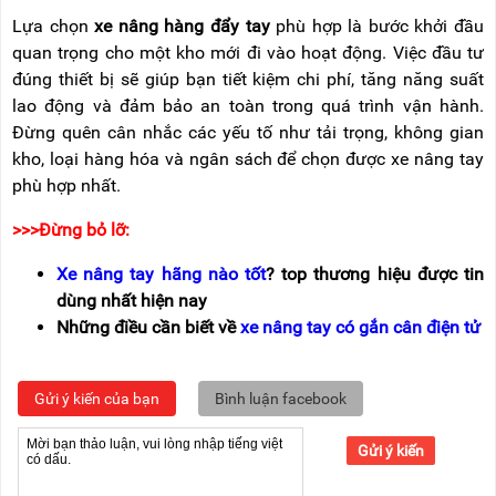
L
ựa chọn
xe n
âng hàng
đ
ẩy tay
ph
ù h
ợp l
à b
ư
ớc khởi
đ
ầu
quan trọng cho một kho mới
đi v
ào ho
ạt
đ
ộng. Việc
đ
ầu t
ư
đ
úng thi
ết bị sẽ gi
úp b
ạn tiết kiệm chi ph
í, t
ăng năng su
ất
lao
đ
ộng v
à
đ
ảm bảo an to
àn trong quá trình v
ận h
ành.
Đ
ừng qu
ên cân nh
ắc c
ác y
ếu tố nh
ư t
ải trọng, kh
ông gian
kho, lo
ại h
àng hóa và ngân sách
đ
ể chọn
đư
ợc xe n
âng tay
phù h
ợp nhất.
>>>
Đ
ừng bỏ lỡ:
Xe n
âng tay hãng nào t
ốt
? top th
ương hi
ệu
đư
ợc tin
d
ùng nh
ất hiện nay
Những
đi
ều cần biết về
xe n
âng tay có g
ắn c
ân
đi
ện tử
Gửi ý kiến của bạn
Bình luận facebook
Gửi ý kiến