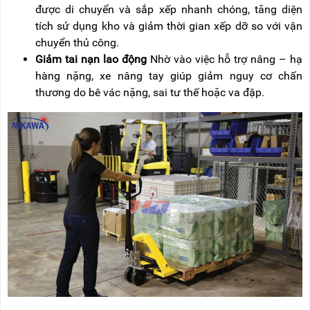
đư
ợc di chuyển v
à s
ắp xếp nhanh ch
óng, t
ăng di
ện
t
ích s
ử dụng kho v
à gi
ảm thời gian xếp dỡ so với vận
chuyển thủ c
ông.
Gi
ảm tai nạn lao
đ
ộng
Nhờ v
ào vi
ệc hỗ trợ n
âng
– h
ạ
h
àng n
ặng, xe n
âng tay giúp gi
ảm nguy c
ơ ch
ấn
th
ương do b
ê vác n
ặng, sai t
ư th
ế hoặc va
đ
ập.