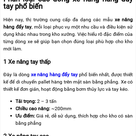
RẢNH
HỆ
tay phổ biến
TAY
Hiện nay, thị tr
ư
ờng cung cấp
đa d
ạng c
ác m
ẫu
xe n
âng
XE
ĐẨY
hàng
đ
ẩy tay
, mỗi loại phục vụ một nhu cầu v
à
đi
ều kiện sử
HÀNG
dụng kh
ác nhau trong kho x
ư
ởng. Việc hiểu r
õ
đ
ặc
đi
ểm của
từng d
òng xe s
ẽ gi
úp b
ạn chọn
đ
úng lo
ại ph
ù h
ợp cho kho
BỘ
DÂY
mới l
àm.
THOÁT
HIỂM
1 Xe nâng tay th
ấp
TỰ
ĐỘNG
Đ
ây là dòng
xe nâng hàng
đ
ẩy tay
phổ biến nhất,
đư
ợc thiết
XE
kế
đ
ể di chuyển pallet h
àng trên m
ặt s
àn b
ằng phẳng. Xe c
ó
NÂNG
TAY
thi
ết kế
đơn gi
ản, hoạt
đ
ộng bằng b
ơm th
ủy lực v
à tay kéo.
T
ải trọng:
2
– 3 t
ấn
Chiều cao n
âng:
~200mm
Ưu đi
ểm:
Gi
á r
ẻ, dễ sử dụng, th
ích h
ợp cho kho c
ó sàn
b
ằng phẳng