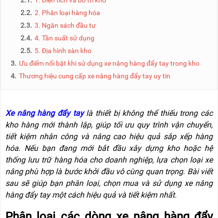
2.1.
1. Diện tích và bố trí kho
NÂNG
(THANG
2.2.
2. Phân loại hàng hóa
TAY
RÚT
LỒNG)
2.3.
3. Ngân sách đầu tư
VIDEO
2.4.
4. Tần suất sử dụng
THANG
CÁCH
2.5.
5. Địa hình sàn kho
TIN
ĐIỆN
TỨC
3.
Ưu điểm nổi bật khi sử dụng xe nâng hàng đẩy tay trong kho
4.
Thương hiệu cung cấp xe nâng hàng đẩy tay uy tín
THANG
BÁO
NHÔM
CHÍ
CHỮ
NÓI
A
VỀ
NIKAWA
Xe nâng hàng
đ
ẩy tay
l
à thi
ết bị kh
ông th
ể thiếu trong c
ác
THANG
kho hàng m
ới th
ành l
ập, gi
úp t
ối
ưu quy tr
ình v
ận chuyển,
NHÔM
GIỚI
CÔNG
tiết kiệm nh
ân công và nâng cao hi
ệu quả sắp xếp h
àng
THIỆU
NGHIỆP
hóa. N
ếu bạn
đang m
ới bắt
đ
ầu x
ây d
ựng kho hoặc hệ
thống l
ưu tr
ữ h
àng hóa cho doanh nghi
ệp, lựa chọn loại xe
ĐẠI
THANG
LÝ
NHÔM
n
âng phù h
ợp l
à b
ư
ớc khởi
đ
ầu v
ô cùng quan tr
ọng. B
ài vi
ết
GIÀN
sau sẽ gi
úp b
ạn ph
ân lo
ại, chọn mua v
à s
ử dụng xe n
âng
GIÁO
BẢO
hàng
đ
ẩy tay một c
ách hi
ệu quả v
à ti
ết kiệm nhất.
HÀNH
VÁN
Ph
ân lo
ại c
ác dòng xe nâng hàng
đ
ẩy
THANG
LIÊN