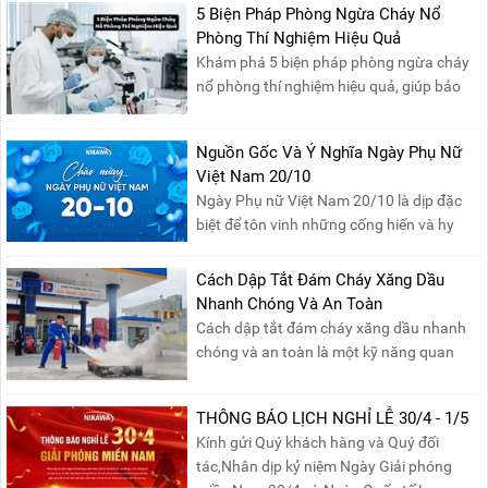
5 Biện Pháp Phòng Ngừa Cháy Nổ
Phòng Thí Nghiệm Hiệu Quả
Khám phá 5 biện pháp phòng ngừa cháy
nổ phòng thí nghiệm hiệu quả, giúp bảo
đảm an toàn cho nhân viên, thiết bị và tài
sản, giảm thiểu nguy cơ cháy nổ phòng thí
Nguồn Gốc Và Ý Nghĩa Ngày Phụ Nữ
nghiệm.
Việt Nam 20/10
Ngày Phụ nữ Việt Nam 20/10 là dịp đặc
biệt để tôn vinh những cống hiến và hy
sinh của phụ nữ trong gia đình và xã hội.
Khởi nguồn từ sự ra đời của Hội Phụ nữ
Cách Dập Tắt Đám Cháy Xăng Dầu
phản đế Việt Nam vào năm 1930, ngày
Nhanh Chóng Và An Toàn
này không chỉ ghi nhận vai trò quan trọng
Cách dập tắt đám cháy xăng dầu nhanh
của phụ nữ ...
chóng và an toàn là một kỹ năng quan
trọng trong phòng cháy chữa cháy. Đám
cháy xăng dầu rất dễ lan rộng và gây thiệt
THÔNG BÁO LỊCH NGHỈ LỄ 30/4 - 1/5
hại nghiêm trọng nếu không được xử lý kịp
Kính gửi Quý khách hàng và Quý đối
thời. Vì vậy, việc hiểu rõ các phương pháp
tác,Nhân dịp kỷ niệm Ngày Giải phóng
dập tắt...