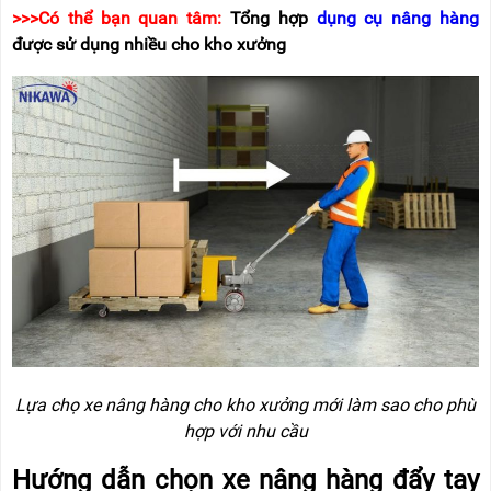
>>>Có th
ể bạn quan t
âm:
T
ổng hợp
dụng cụ n
âng hàng
đư
ợc sử dụng nhiều cho kho x
ư
ởng
Lựa chọ xe nâng hàng cho kho xưởng mới làm sao cho phù
hợp với nhu cầu
H
ư
ớng dẫn chọn xe n
âng hàng
đ
ẩy tay