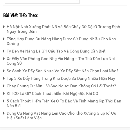
Bài Viết Tiếp Theo:
Hà Nội: Nhà Xưởng Phát Nổ Và Bốc Cháy Dữ Dội Ở Trương Định
Ngay Trong Đêm
Tổng Hợp Dụng Cụ Nâng Hàng Được Sử Dụng Nhiều Cho Kho
Xưởng
Ty Ben Xe Nâng Là Gì? Cấu Tạo Và Công Dụng Cần Biết
Xe Đẩy Văn Phòng Gọn Nhẹ, Đa Năng – Trợ Thủ Đắc Lực Nơi
Công Sở
So Sánh Xe Đẩy Sàn Nhựa Và Xe Đẩy Sắt: Nên Chọn Loại Nào?
Top 3 Xe Đẩy Hàng Trong Kho Được Sử Dụng Nhiều Hiện Nay
Cháy Chung Cư Mini - Vì Sao Người Dân Không Có Lối Thoát?
Khí CO Là Gì? Cách Thoát hiểm Khi Ngộ Độc Khí CO
5 Cách Thoát Hiểm Trên Xe Ô Tô Bảo Vệ Tính Mạng Kịp Thời Bạn
Nên Biết
Dụng Cụ Nâng Vật Nặng Lên Cao Cho Kho Xưởng GiúpTối Ưu
Hiệu Suất Làm Việc