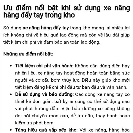
Ưu đi
ểm nổi bật khi sử dụng xe n
âng
hàng
đ
ẩy tay trong kho
Sử dụng
xe n
âng hàng
đ
ẩy tay
trong kho mang lại nhiều lợi
ích không ch
ỉ về hiệu quả lao
đ
ộng m
à còn v
ề l
âu dài giúp
ti
ết kiệm chi ph
í và
đ
ảm bảo an to
àn lao
đ
ộng.
Những
ưu đi
ểm nổi bật:
Tiết kiệm chi ph
í v
ận h
ành:
Không c
ần d
ùng
đi
ện hay
nhi
ên li
ệu, xe n
âng tay ho
ạt
đ
ộng ho
àn toàn b
ằng sức
ng
ư
ời v
à c
ơ c
ấu b
ơm th
ủy lực.
Đi
ều n
ày giúp kho m
ới
tiết kiệm
đ
áng k
ể chi ph
í
đ
ầu t
ư ban đ
ầu v
à v
ận h
ành.
D
ễ sử dụng v
à b
ảo d
ư
ỡng:
C
ác dòng xe nâng tay có
thi
ết kế
đơn gi
ản, bất kỳ ai c
ũng c
ó th
ể sử dụng sau
v
ài phút h
ư
ớng dẫn. Việc bảo d
ư
ỡng xe c
ũng kh
ông
đ
òi h
ỏi chuy
ên môn cao, d
ễ tra dầu, thay b
ánh ho
ặc
kiểm tra phớt b
ơm.
Tăng hi
ệu quả sắp xếp kho:
Với xe n
âng, hàng hóa