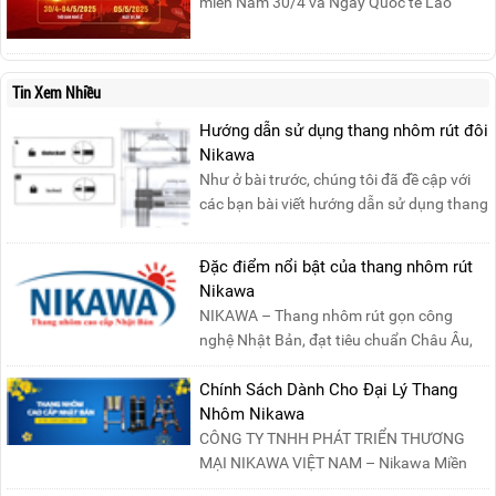
miền Nam 30/4 và Ngày Quốc tế Lao
động 1/5, Nikawa xin trân trọng thông
báo lịch nghỉ lễ như sau:Thời gian nghỉ: Từ
Thứ Ba, ngày 29/04/2025 đến hết Chủ
Tin Xem Nhiều
Nhật, ngày 04/05/2025.T...
Hướng dẫn sử dụng thang nhôm rút đôi
Nikawa
Như ở bài trước, chúng tôi đã đề cập với
các bạn bài viết hướng dẫn sử dụng thang
nhôm rút đơn ....
Đặc điểm nổi bật của thang nhôm rút
Nikawa
NIKAWA – Thang nhôm rút gọn công
nghệ Nhật Bản, đạt tiêu chuẩn Châu Âu,
đảm bảo sự an toàn tuy....
Chính Sách Dành Cho Đại Lý Thang
Nhôm Nikawa
CÔNG TY TNHH PHÁT TRIỂN THƯƠNG
MẠI NIKAWA VIỆT NAM – Nikawa Miền
Bắc: Số 19, Đường Trung ....