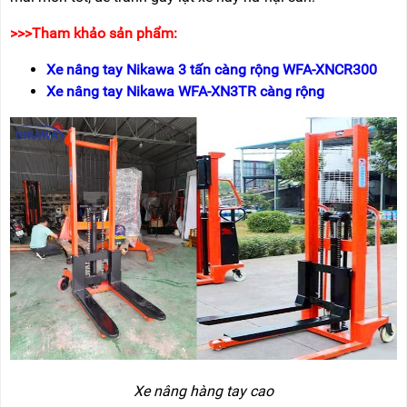
>>>Tham kh
ảo sản phẩm:
Xe n
âng tay Nikawa 3 t
ấn c
àng r
ộng WFA-XNCR300
Xe n
âng tay Nikawa WFA-XN3TR càng r
ộng
Xe nâng hàng tay cao