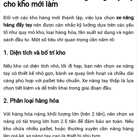
cho kho mới l
àm
Đ
ối với c
ác kho hàng m
ới th
ành l
ập, việc lựa chọn
xe n
âng
hàng
đ
ẩy tay
n
ên
đư
ợc c
ân nh
ắc kỹ l
ư
ỡng dựa tr
ên các y
ếu
tố nh
ư quy m
ô kho, lo
ại h
àng hóa, t
ần suất sử dụng v
à ngân
sách
đ
ầu t
ư. M
ột số ti
êu chí quan tr
ọng cần nắm r
õ:
1. Di
ện t
ích và b
ố tr
í kho
N
ếu kho c
ó di
ện t
ích nh
ỏ, lối
đi h
ẹp, bạn n
ên ch
ọn xe n
âng
tay có thi
ết kế nhỏ gọn, b
ánh xe quay linh ho
ạt v
à chi
ều d
ài
càng phù h
ợp với pallet ti
êu chu
ẩn. Xe n
âng tay th
ấp l
à l
ựa
chọn tiết kiệm v
à d
ễ triển khai trong giai
đo
ạn
đ
ầu.
2. Ph
ân lo
ại h
àng hóa
V
ới h
àng hóa n
ặng, khối l
ư
ợng lớn (tr
ên 2 t
ấn), n
ên ch
ọn xe
n
âng có t
ải trọng lớn h
ơn 2.5 t
ấn
đ
ể
đ
ảm bảo an to
àn. N
ếu
kho chứa nhiều pallet, hoặc th
ư
ờng xuy
ên c
ần n
âng hàng
lên giá k
ệ, xe n
âng tay cao là thi
ết bị ph
ù h
ợp.