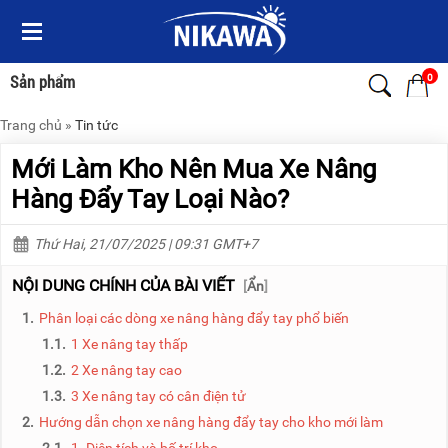
Menu
Menu
Sản
Sản
phẩm
phẩm
0
Sản phẩm
Trang chủ
»
Tin tức
TRANG
TRANG
CHỦ
CHỦ
Mới Làm Kho Nên Mua Xe Nâng
THANG
THANG
Hàng Đẩy Tay Loại Nào?
NHÔM
NHÔM
Thứ Hai, 21/07/2025 | 09:31 GMT+7
XE
THANG
ĐẨY
NHÔM
HÀNG
RÚT
NỘI DUNG CHÍNH CỦA BÀI VIẾT
[
Ẩn
]
1.
Phân loại các dòng xe nâng hàng đẩy tay phổ biến
BỘ
THANG
DÂY
NHÔM
1.1.
1 Xe nâng tay thấp
THOÁT
GIA
HIỂM
ĐÌNH
1.2.
2 Xe nâng tay cao
TỰ
1.3.
3 Xe nâng tay có cân điện tử
ĐỘNG
THANG
2.
Hướng dẫn chọn xe nâng hàng đẩy tay cho kho mới làm
NHÔM
XE
GẤP