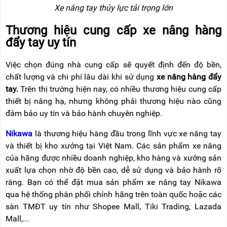
Xe nâng tay thủy lực tải trọng lớn
Th
ương hi
ệu cung cấp xe n
âng hàng
đ
ẩy tay uy t
ín
Vi
ệc chọn
đ
úng nhà cung c
ấp sẽ quyết
đ
ịnh
đ
ến
đ
ộ bền,
chất l
ư
ợng v
à chi phí lâu dài khi s
ử dụng
xe n
âng hàng
đ
ẩy
tay.
Tr
ên th
ị tr
ư
ờng hiện nay, c
ó nhi
ều th
ương hi
ệu cung cấp
thiết bị n
âng h
ạ, nh
ưng kh
ông ph
ải th
ương hi
ệu n
ào c
ũng
đ
ảm bảo uy t
ín và b
ảo h
ành chuyên nghi
ệp.
Nikawa
l
à th
ương hi
ệu h
àng
đ
ầu trong l
ĩnh v
ực xe n
âng tay
và thi
ết bị kho x
ư
ởng tại Việt Nam. C
ác s
ản phẩm xe n
âng
c
ủa h
ãng
đư
ợc nhiều doanh nghiệp, kho h
àng và x
ư
ởng sản
xuất lựa chọn nhờ
đ
ộ bền cao, dễ sử dụng v
à b
ảo h
ành rõ
ràng. B
ạn c
ó th
ể
đ
ặt mua sản phẩm xe n
âng tay Nikawa
qua h
ệ thống ph
ân ph
ối ch
ính hãng trên toàn qu
ốc hoặc c
ác
sàn TM
ĐT uy t
ín nh
ư Shopee Mall, Tiki Trading, Lazada
Mall,...