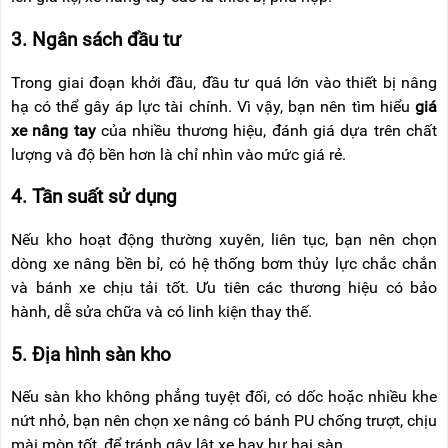
3. Ng
ân sách
đ
ầu t
ư
Trong giai đo
ạn khởi
đ
ầu,
đ
ầu t
ư qu
á l
ớn v
ào thi
ết bị n
âng
h
ạ c
ó th
ể g
ây áp l
ực t
ài chính. Vì v
ậy, bạn n
ên tìm hi
ểu
gi
á
xe nâng tay
c
ủa nhiều th
ương hi
ệu,
đ
ánh giá d
ựa tr
ên ch
ất
l
ư
ợng v
à
đ
ộ bền h
ơn l
à ch
ỉ nh
ìn vào m
ức gi
á r
ẻ.
4. Tần suất sử dụng
Nếu kho hoạt
đ
ộng th
ư
ờng xuy
ên, liên t
ục, bạn n
ên ch
ọn
d
òng xe nâng b
ền bỉ, c
ó h
ệ thống b
ơm th
ủy lực chắc chắn
v
à bánh xe ch
ịu tải tốt.
Ưu ti
ên các th
ương hi
ệu c
ó b
ảo
h
ành, d
ễ sửa chữa v
à có linh ki
ện thay thế.
5.
Đ
ịa h
ình sàn kho
N
ếu s
àn kho không ph
ẳng tuyệt
đ
ối, c
ó d
ốc hoặc nhiều khe
nứt nhỏ, bạn n
ên ch
ọn xe n
âng có bánh PU ch
ống tr
ư
ợt, chịu
m
ài mòn t
ốt,
đ
ể tr
ánh gây l
ật xe hay h
ư h
ại s
àn.