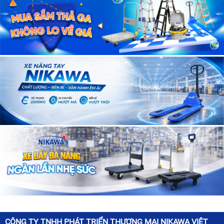
CÔNG TY TNHH PHÁT TRIỂN THƯƠNG MẠI NIKAWA VIỆT