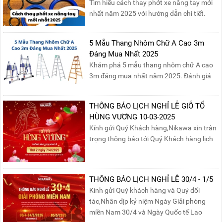
Tìm hiểu cách thay phớt xe nâng tay mới
nhất năm 2025 với hướng dẫn chi tiết.
Đọc ngay để nắm vững quy trình thay
phớt đúng cách, giúp xe nâng hoạt động
5 Mẫu Thang Nhôm Chữ A Cao 3m
hiệu quả và bền lâu!
Đáng Mua Nhất 2025
Khám phá 5 mẫu thang nhôm chữ A cao
3m đáng mua nhất năm 2025. Đánh giá
chất lượng, độ an toàn và giá bán để chọn
sản phẩm phù hợp!
THÔNG BÁO LỊCH NGHỈ LỄ GIỖ TỔ
HÙNG VƯƠNG 10-03-2025
Kính gửi Quý Khách hàng,Nikawa xin trân
trọng thông báo tới Quý Khách hàng lịch
nghỉ lễ Giỗ Tổ Hùng Vương 10/03 như
sau:Thời gian nghỉ lễ: Thứ Hai, ngày
07/04/2025, nhằm ngày Giỗ Tổ Hùng
THÔNG BÁO LỊCH NGHỈ LỄ 30/4 - 1/5
Vương – dịp để tưởng nhớ công ơn dựng
Kính gửi Quý khách hàng và Quý đối
nước của các Vua Hùng....
tác,Nhân dịp kỷ niệm Ngày Giải phóng
miền Nam 30/4 và Ngày Quốc tế Lao