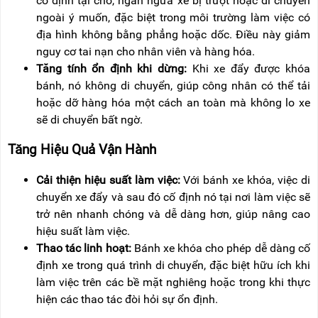
cố định tại chỗ, ngăn ngừa xe bị trượt hoặc di chuyển
RẢNH
HỆ
ngoài ý muốn, đặc biệt trong môi trường làm việc có
TAY
địa hình không bằng phẳng hoặc dốc. Điều này giảm
XE
nguy cơ tai nạn cho nhân viên và hàng hóa.
ĐẨY
Tăng tính ổn định khi dừng:
Khi xe đẩy được khóa
HÀNG
bánh, nó không di chuyển, giúp công nhân có thể tải
BỘ
hoặc dỡ hàng hóa một cách an toàn mà không lo xe
DÂY
sẽ di chuyển bất ngờ.
THOÁT
HIỂM
TỰ
Tăng Hiệu Quả Vận Hành
ĐỘNG
Cải thiện hiệu suất làm việc:
Với bánh xe khóa, việc di
XE
NÂNG
chuyển xe đẩy và sau đó cố định nó tại nơi làm việc sẽ
TAY
trở nên nhanh chóng và dễ dàng hơn, giúp nâng cao
hiệu suất làm việc.
Thao tác linh hoạt:
Bánh xe khóa cho phép dễ dàng cố
định xe trong quá trình di chuyển, đặc biệt hữu ích khi
làm việc trên các bề mặt nghiêng hoặc trong khi thực
hiện các thao tác đòi hỏi sự ổn định.