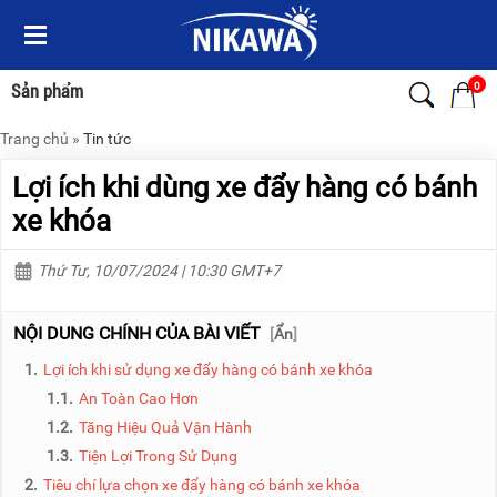
Menu
Menu
Sản
Sản
phẩm
phẩm
0
Sản phẩm
Trang chủ
»
Tin tức
TRANG
TRANG
CHỦ
CHỦ
Lợi ích khi dùng xe đẩy hàng có bánh
THANG
THANG
xe khóa
NHÔM
NHÔM
Thứ Tư, 10/07/2024 | 10:30 GMT+7
XE
THANG
ĐẨY
NHÔM
HÀNG
RÚT
NỘI DUNG CHÍNH CỦA BÀI VIẾT
[
Ẩn
]
BỘ
THANG
1.
Lợi ích khi sử dụng xe đẩy hàng có bánh xe khóa
DÂY
NHÔM
THOÁT
GIA
1.1.
An Toàn Cao Hơn
HIỂM
ĐÌNH
1.2.
Tăng Hiệu Quả Vận Hành
TỰ
ĐỘNG
THANG
1.3.
Tiện Lợi Trong Sử Dụng
NHÔM
2.
Tiêu chí lựa chọn xe đẩy hàng có bánh xe khóa
XE
GẤP