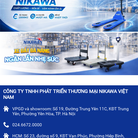
CÔNG TY TNHH PHÁT TRIỂN THƯƠNG MẠI NIKAWA VIỆT
NAM
VPGD và showroom: Số 19, Đường Trung Yên 11C, KĐT Trung
Yên, Phường Yên Hòa, TP. Hà Nội
024.6672.0000
HCM: Số 23, đường số 9, KĐT Vạn Phúc, Phường Hiệp Bình,