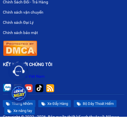
Chính Sách Đổi - Trả Hàng
Chính sách vận chuyển
Chính sách Đại Lý
Chính sách bảo mật
KẾT NỐI VỚI CHÚNG TÔI
Nikawa Việt Nam
Thang Nhôm
Xe Đẩy Hàng
Bộ Dây Thoát Hiểm
Xe nâng tay
Copyright © 2022 - 2026. Bản quyền
thiết kế web
thuộc về: Nikawa
Việt Nam.