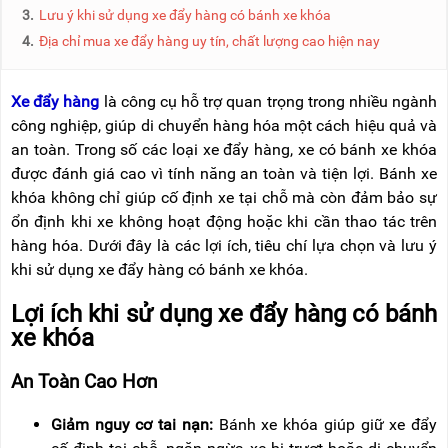
NÂNG
(THANG
3.
Lưu ý khi sử dụng xe đẩy hàng có bánh xe khóa
TAY
RÚT
4.
Địa chỉ mua xe đẩy hàng uy tín, chất lượng cao hiện nay
LỒNG)
VIDEO
THANG
CÁCH
Xe đẩy hàng
là công cụ hỗ trợ quan trọng trong nhiều ngành
TIN
ĐIỆN
công nghiệp, giúp di chuyển hàng hóa một cách hiệu quả và
TỨC
an toàn. Trong số các loại xe đẩy hàng, xe có bánh xe khóa
THANG
BÁO
được đánh giá cao vì tính năng an toàn và tiện lợi. Bánh xe
NHÔM
CHÍ
CHỮ
khóa không chỉ giúp cố định xe tại chỗ mà còn đảm bảo sự
NÓI
A
VỀ
ổn định khi xe không hoạt động hoặc khi cần thao tác trên
NIKAWA
hàng hóa. Dưới đây là các lợi ích, tiêu chí lựa chọn và lưu ý
THANG
NHÔM
khi sử dụng xe đẩy hàng có bánh xe khóa.
GIỚI
CÔNG
THIỆU
NGHIỆP
Lợi ích khi sử dụng xe đẩy hàng có bánh
ĐẠI
xe khóa
THANG
LÝ
NHÔM
GIÀN
An Toàn Cao Hơn
GIÁO
BẢO
HÀNH
Giảm nguy cơ tai nạn:
Bánh xe khóa giúp giữ xe đẩy
VÁN
THANG
LIÊN