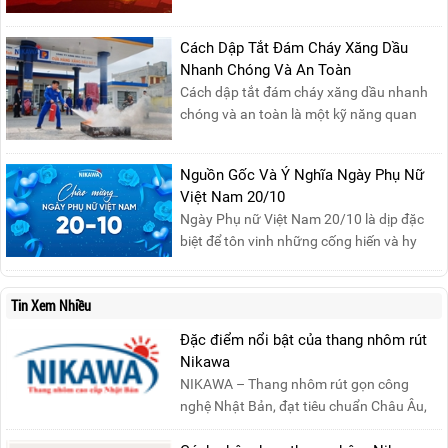
động 1/5, Nikawa xin trân trọng thông
báo lịch nghỉ lễ như sau:Thời gian nghỉ: Từ
Thứ Ba, ngày 29/04/2025 đến hết Chủ
Cách Dập Tắt Đám Cháy Xăng Dầu
Nhật, ngày 04/05/2025.T...
Nhanh Chóng Và An Toàn
Cách dập tắt đám cháy xăng dầu nhanh
chóng và an toàn là một kỹ năng quan
trọng trong phòng cháy chữa cháy. Đám
cháy xăng dầu rất dễ lan rộng và gây thiệt
Nguồn Gốc Và Ý Nghĩa Ngày Phụ Nữ
hại nghiêm trọng nếu không được xử lý kịp
Việt Nam 20/10
thời. Vì vậy, việc hiểu rõ các phương pháp
Ngày Phụ nữ Việt Nam 20/10 là dịp đặc
dập tắt...
biệt để tôn vinh những cống hiến và hy
sinh của phụ nữ trong gia đình và xã hội.
Khởi nguồn từ sự ra đời của Hội Phụ nữ
Tin Xem Nhiều
phản đế Việt Nam vào năm 1930, ngày
này không chỉ ghi nhận vai trò quan trọng
Đặc điểm nổi bật của thang nhôm rút
của phụ nữ ...
Nikawa
NIKAWA – Thang nhôm rút gọn công
nghệ Nhật Bản, đạt tiêu chuẩn Châu Âu,
đảm bảo sự an toàn tuy....