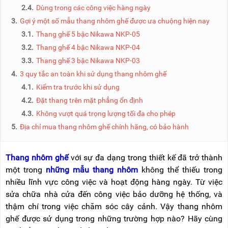
NÂNG
(THANG
2.4.
Dùng trong các công việc hàng ngày
TAY
RÚT
3.
Gợi ý một số mẫu thang nhôm ghế được ưa chuộng hiện nay
LỒNG)
3.1.
Thang ghế 5 bậc Nikawa NKP-05
VIDEO
THANG
3.2.
Thang ghế 4 bậc Nikawa NKP-04
CÁCH
TIN
ĐIỆN
3.3.
Thang ghế 3 bậc Nikawa NKP-03
TỨC
4.
3 quy tắc an toàn khi sử dụng thang nhôm ghế
THANG
BÁO
4.1.
Kiểm tra trước khi sử dụng
NHÔM
CHÍ
CHỮ
4.2.
Đặt thang trên mặt phẳng ổn định
NÓI
A
VỀ
4.3.
Không vượt quá trọng lượng tối đa cho phép
NIKAWA
THANG
5.
Địa chỉ mua thang nhôm ghế chính hãng, có bảo hành
NHÔM
GIỚI
CÔNG
THIỆU
NGHIỆP
Thang nhôm ghế
với sự đa dạng trong thiết kế đã trở thành
ĐẠI
một trong
những mẫu thang nhôm
không thể thiếu trong
THANG
LÝ
NHÔM
nhiều lĩnh vực công việc và hoạt động hàng ngày. Từ việc
GIÀN
sửa chữa nhà cửa đến công việc bảo dưỡng hệ thống, và
GIÁO
BẢO
HÀNH
thậm chí trong việc chăm sóc cây cảnh. Vậy thang nhôm
VÁN
ghế được sử dụng trong những trường hợp nào? Hãy cùng
THANG
LIÊN