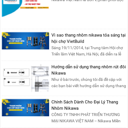
quyền sản phẩm thang....
Vì sao thang nhôm nikawa tỏa sáng tại
hội chợ VietBuild
Sáng 19/11/2014, tại Trung tâm Hội chợ
Triển lãm Việt Nam, Hà Nội, đã diễn ra lễ
khai mạc “Triể....
Hướng dẫn sử dụng thang nhôm rút đôi
Nikawa
Như ở bài trước, chúng tôi đã đề cập với
các bạn bài viết hướng dẫn sử dụng thang
nhôm rút đơn ....
Chính Sách Dành Cho Đại Lý Thang
Nhôm Nikawa
CÔNG TY TNHH PHÁT TRIỂN THƯƠNG
MẠI NIKAWA VIỆT NAM – Nikawa Miền
Bắc: Số 19, Đường Trung ....