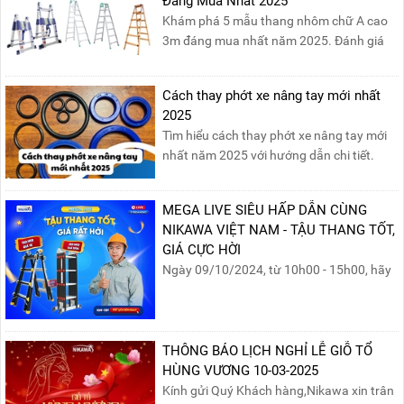
Đáng Mua Nhất 2025
Khám phá 5 mẫu thang nhôm chữ A cao
3m đáng mua nhất năm 2025. Đánh giá
chất lượng, độ an toàn và giá bán để chọn
sản phẩm phù hợp!
Cách thay phớt xe nâng tay mới nhất
2025
Tìm hiểu cách thay phớt xe nâng tay mới
nhất năm 2025 với hướng dẫn chi tiết.
Đọc ngay để nắm vững quy trình thay
phớt đúng cách, giúp xe nâng hoạt động
MEGA LIVE SIÊU HẤP DẪN CÙNG
hiệu quả và bền lâu!
NIKAWA VIỆT NAM - TẬU THANG TỐT,
GIÁ CỰC HỜI
Ngày 09/10/2024, từ 10h00 - 15h00, hãy
cùng tham gia buổi Livestream của
Nikawa Việt Nam để nhận ngay những
phần quà siêu hấp dẫn và mua sắm
những sản phẩm thang chính hãng với
THÔNG BÁO LỊCH NGHỈ LỄ GIỖ TỔ
mức giá không thể tốt hơn!Tham gia
HÙNG VƯƠNG 10-03-2025
Mega Live, bạn sẽ nhận được gì?...
Kính gửi Quý Khách hàng,Nikawa xin trân