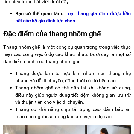
tìm hiểu trong bài viết dưới đây.
RẢNH
HỆ
TAY
Bạn có thể quan tâm:
Loại thang gia đình được hầu
XE
hết các hộ gia đình lựa chọn
ĐẨY
HÀNG
Đặc điểm của thang nhôm ghế
BỘ
DÂY
Thang nhôm ghế là một công cụ quan trọng trong việc thực
THOÁT
hiện các công việc ở độ cao khác nhau. Dưới đây là một số
HIỂM
TỰ
đặc điểm chính của thang nhôm ghế:
ĐỘNG
Thang được làm từ hợp kim nhôm nên thang nhẹ
XE
nhàng và dễ di chuyển, đồng thời có độ bền cao.
NÂNG
TAY
Thang nhôm ghế có thể gập lại khi không sử dụng,
điều này giúp người dùng tiết kiệm không gian lưu trữ
và thuận tiện cho việc di chuyển.
Thang có khả năng chịu tải trọng cao, đảm bảo an
toàn cho người sử dụng khi làm việc ở độ cao.