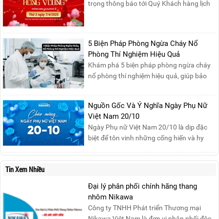
trọng thông báo tới Quý Khách hàng lịch
nghỉ lễ Giỗ Tổ Hùng Vương 10/03 như
sau:Thời gian nghỉ lễ: Thứ Hai, ngày
07/04/2025, nhằm ngày Giỗ Tổ Hùng
5 Biện Pháp Phòng Ngừa Cháy Nổ
Vương – dịp để tưởng nhớ công ơn dựng
Phòng Thí Nghiệm Hiệu Quả
nước của các Vua Hùng....
Khám phá 5 biện pháp phòng ngừa cháy
nổ phòng thí nghiệm hiệu quả, giúp bảo
đảm an toàn cho nhân viên, thiết bị và tài
sản, giảm thiểu nguy cơ cháy nổ phòng thí
Nguồn Gốc Và Ý Nghĩa Ngày Phụ Nữ
nghiệm.
Việt Nam 20/10
Ngày Phụ nữ Việt Nam 20/10 là dịp đặc
biệt để tôn vinh những cống hiến và hy
sinh của phụ nữ trong gia đình và xã hội.
Khởi nguồn từ sự ra đời của Hội Phụ nữ
Tin Xem Nhiều
phản đế Việt Nam vào năm 1930, ngày
này không chỉ ghi nhận vai trò quan trọng
Đại lý phân phối chính hãng thang
của phụ nữ ...
nhôm Nikawa
Công ty TNHH Phát triển Thương mại
Nikawa Việt Nam là đơn vị phân phối độc