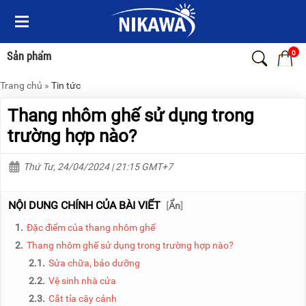
Menu
Menu
Sản
Sản
phẩm
phẩm
0
Sản phẩm
Trang chủ
»
Tin tức
TRANG
TRANG
CHỦ
CHỦ
Thang nhôm ghế sử dụng trong
THANG
THANG
trường hợp nào?
NHÔM
NHÔM
Thứ Tư, 24/04/2024 | 21:15 GMT+7
XE
THANG
ĐẨY
NHÔM
HÀNG
RÚT
NỘI DUNG CHÍNH CỦA BÀI VIẾT
[
Ẩn
]
BỘ
THANG
1.
Đặc điểm của thang nhôm ghế
DÂY
NHÔM
THOÁT
GIA
2.
Thang nhôm ghế sử dụng trong trường hợp nào?
HIỂM
ĐÌNH
2.1.
Sửa chữa, bảo dưỡng
TỰ
ĐỘNG
THANG
2.2.
Vệ sinh nhà cửa
NHÔM
2.3.
Cắt tỉa cây cảnh
XE
GẤP