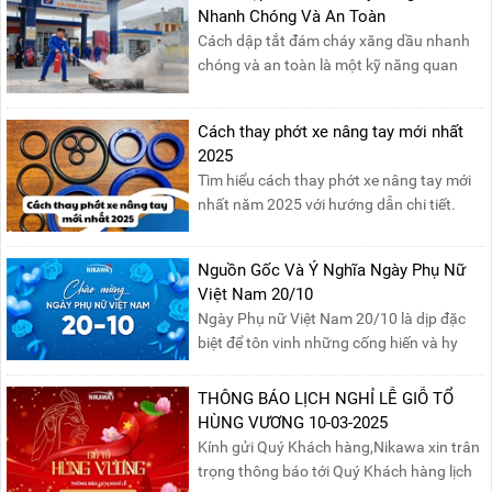
Nhanh Chóng Và An Toàn
Cách dập tắt đám cháy xăng dầu nhanh
chóng và an toàn là một kỹ năng quan
trọng trong phòng cháy chữa cháy. Đám
cháy xăng dầu rất dễ lan rộng và gây thiệt
Cách thay phớt xe nâng tay mới nhất
hại nghiêm trọng nếu không được xử lý kịp
2025
thời. Vì vậy, việc hiểu rõ các phương pháp
Tìm hiểu cách thay phớt xe nâng tay mới
dập tắt...
nhất năm 2025 với hướng dẫn chi tiết.
Đọc ngay để nắm vững quy trình thay
phớt đúng cách, giúp xe nâng hoạt động
Nguồn Gốc Và Ý Nghĩa Ngày Phụ Nữ
hiệu quả và bền lâu!
Việt Nam 20/10
Ngày Phụ nữ Việt Nam 20/10 là dịp đặc
biệt để tôn vinh những cống hiến và hy
sinh của phụ nữ trong gia đình và xã hội.
Khởi nguồn từ sự ra đời của Hội Phụ nữ
THÔNG BÁO LỊCH NGHỈ LỄ GIỖ TỔ
phản đế Việt Nam vào năm 1930, ngày
HÙNG VƯƠNG 10-03-2025
này không chỉ ghi nhận vai trò quan trọng
Kính gửi Quý Khách hàng,Nikawa xin trân
của phụ nữ ...
trọng thông báo tới Quý Khách hàng lịch