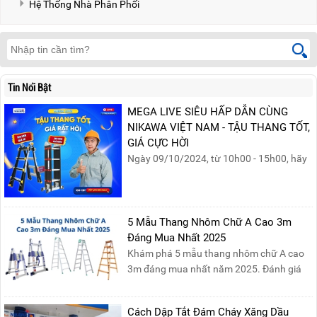
Hệ Thống Nhà Phân Phối
Tin Nổi Bật
MEGA LIVE SIÊU HẤP DẪN CÙNG
NIKAWA VIỆT NAM - TẬU THANG TỐT,
GIÁ CỰC HỜI
Ngày 09/10/2024, từ 10h00 - 15h00, hãy
cùng tham gia buổi Livestream của
Nikawa Việt Nam để nhận ngay những
phần quà siêu hấp dẫn và mua sắm
những sản phẩm thang chính hãng với
5 Mẫu Thang Nhôm Chữ A Cao 3m
mức giá không thể tốt hơn!Tham gia
Đáng Mua Nhất 2025
Mega Live, bạn sẽ nhận được gì?...
Khám phá 5 mẫu thang nhôm chữ A cao
3m đáng mua nhất năm 2025. Đánh giá
chất lượng, độ an toàn và giá bán để chọn
sản phẩm phù hợp!
Cách Dập Tắt Đám Cháy Xăng Dầu