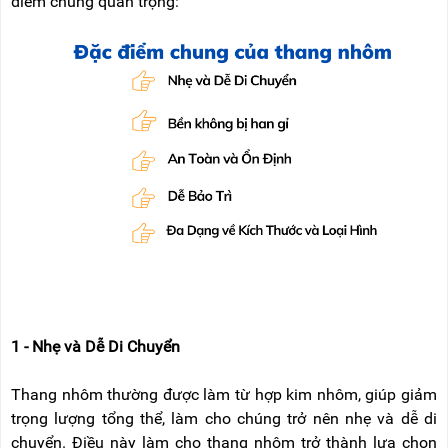
điểm chung quan trọng:
RẢNH
HỆ
TAY
XE
ĐẨY
HÀNG
BỘ
DÂY
THOÁT
HIỂM
TỰ
ĐỘNG
XE
NÂNG
TAY
1 - Nhẹ và Dễ Di Chuyển
Thang nhôm thường được làm từ hợp kim nhôm, giúp giảm
trọng lượng tổng thể, làm cho chúng trở nên nhẹ và dễ di
chuyển. Điều này làm cho thang nhôm trở thành lựa chọn