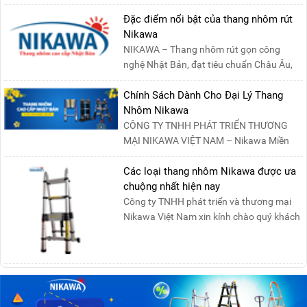
Đặc điểm nổi bật của thang nhôm rút
Nikawa
NIKAWA – Thang nhôm rút gọn công
nghệ Nhật Bản, đạt tiêu chuẩn Châu Âu,
đảm bảo sự an toàn tuy....
Chính Sách Dành Cho Đại Lý Thang
Nhôm Nikawa
CÔNG TY TNHH PHÁT TRIỂN THƯƠNG
MẠI NIKAWA VIỆT NAM – Nikawa Miền
Bắc: Số 19, Đường Trung ....
Các loại thang nhôm Nikawa được ưa
chuộng nhất hiện nay
Công ty TNHH phát triển và thương mại
Nikawa Việt Nam xin kính chào quý khách
! Hiện tại công t....