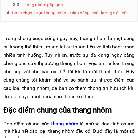
NÂNG
(THANG
3.3.
Thang nhôm gấp gọn
TAY
RÚT
4.
Cách chọn được thang nhôm chính hãng, chất lượng siêu bền
LỒNG)
VIDEO
THANG
CÁCH
TIN
ĐIỆN
Trong không cuộc sống ngày nay, thang nhôm là một công
TỨC
cụ không thể thiếu, mang lại sự thuận tiện và linh hoạt trong
THANG
BÁO
NHÔM
nhiều tình huống. Tuy nhiên, trước sự đa dạng ngày càng
CHÍ
CHỮ
NÓI
phong phú của thị trường thang nhôm, việc tìm ra loại thang
A
VỀ
NIKAWA
phù hợp với nhu cầu cụ thể đôi khi là một thách thức. Hãy
THANG
cùng chúng tôi khám phá và so sánh ưu nhược điểm của
NHÔM
GIỚI
CÔNG
các loại thang nhôm, để bạn có thêm thông tin hữu ích khi
THIỆU
NGHIỆP
đưa ra quyết định mua sắm hoặc sử dụng.
ĐẠI
THANG
LÝ
NHÔM
Đặc điểm chung của thang nhôm
GIÀN
GIÁO
BẢO
Đặc điểm chung của
thang nhôm
là những đặc tính chung
HÀNH
mà hầu hết các loại thang nhôm đều có. Dưới đây là một số
VÁN
THANG
LIÊN