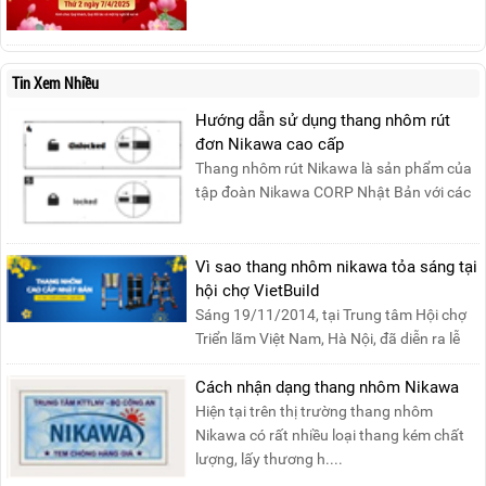
nghỉ lễ Giỗ Tổ Hùng Vương 10/03 như
sau:Thời gian nghỉ lễ: Thứ Hai, ngày
07/04/2025, nhằm ngày Giỗ Tổ Hùng
Vương – dịp để tưởng nhớ công ơn dựng
Tin Xem Nhiều
nước của các Vua Hùng....
Hướng dẫn sử dụng thang nhôm rút
đơn Nikawa cao cấp
Thang nhôm rút Nikawa là sản phẩm của
tập đoàn Nikawa CORP Nhật Bản với các
tính năng an toàn, ....
Vì sao thang nhôm nikawa tỏa sáng tại
hội chợ VietBuild
Sáng 19/11/2014, tại Trung tâm Hội chợ
Triển lãm Việt Nam, Hà Nội, đã diễn ra lễ
khai mạc “Triể....
Cách nhận dạng thang nhôm Nikawa
Hiện tại trên thị trường thang nhôm
Nikawa có rất nhiều loại thang kém chất
lượng, lấy thương h....