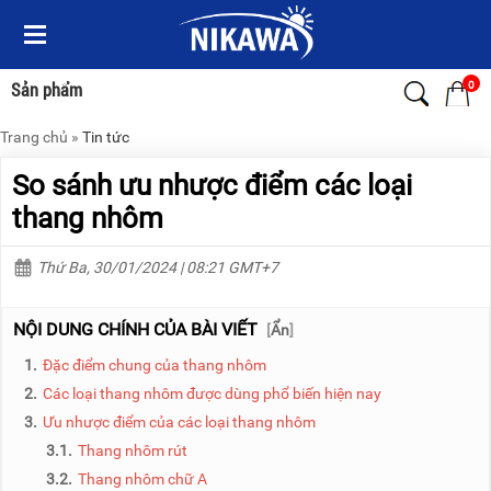
Menu
Menu
Sản
Sản
phẩm
phẩm
0
Sản phẩm
Trang chủ
»
Tin tức
TRANG
TRANG
CHỦ
CHỦ
So sánh ưu nhược điểm các loại
THANG
THANG
thang nhôm
NHÔM
NHÔM
Thứ Ba, 30/01/2024 | 08:21 GMT+7
XE
THANG
ĐẨY
NHÔM
HÀNG
RÚT
NỘI DUNG CHÍNH CỦA BÀI VIẾT
[
Ẩn
]
BỘ
THANG
1.
Đặc điểm chung của thang nhôm
DÂY
NHÔM
THOÁT
GIA
2.
Các loại thang nhôm được dùng phổ biến hiện nay
HIỂM
ĐÌNH
3.
Ưu nhược điểm của các loại thang nhôm
TỰ
ĐỘNG
THANG
3.1.
Thang nhôm rút
NHÔM
3.2.
Thang nhôm chữ A
XE
GẤP