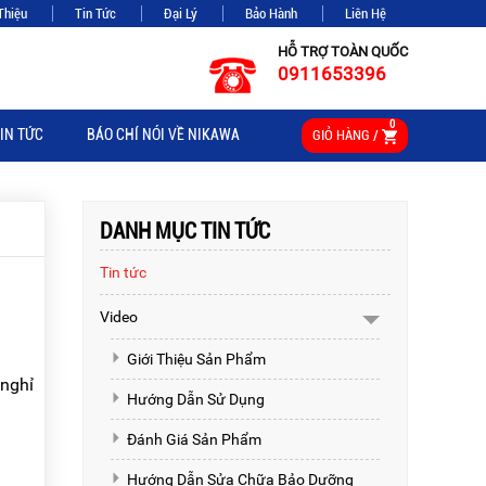
Thiệu
Tin Tức
Đại Lý
Bảo Hành
Liên Hệ
HỖ TRỢ TOÀN QUỐC
0911653396
0
IN TỨC
BÁO CHÍ NÓI VỀ NIKAWA
GIỎ HÀNG /
DANH MỤC TIN TỨC
Tin tức
Video
Giới Thiệu Sản Phẩm
 nghỉ
Hướng Dẫn Sử Dụng
Đánh Giá Sản Phẩm
Hướng Dẫn Sửa Chữa Bảo Dưỡng