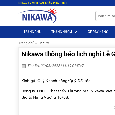
NIKAWA - VÌ SỰ AN TOÀN CỦA BẠN !
Menu
Menu
Sản
Sản
phẩm
phẩm
TRANG CHỦ
THANG NHÔM
XE ĐẨY HÀNG
TRANG
TRANG
CHỦ
CHỦ
Trang chủ
»
Tin tức
THANG
THANG
Nikawa thông báo lịch nghỉ Lễ
NHÔM
NHÔM
XE
THANG
Thứ Ba, 02/08/2022 | 11:19 GMT+7
ĐẨY
NHÔM
HÀNG
RÚT
Kính gửi Quý Khách hàng/Quý Đối tác !!!
BỘ
THANG
DÂY
NHÔM
Công ty TNHH Phát triển Thương mại Nikawa Việt N
THOÁT
GIA
HIỂM
ĐÌNH
Giỗ tổ Hùng Vương 10/03:
TỰ
ĐỘNG
THANG
Dù a
NHÔM
XE
GẤP