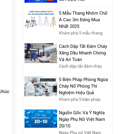
Ngày 09/10/2024, từ
10h00 - 15h00, hãy cùng
5 Mẫu Thang Nhôm Chữ
tham gia buổi Livestream
A Cao 3m Đáng Mua
của Nikawa Việt Nam để
Nhất 2025
nhận ngay những phần quà
Khám phá 5 mẫu thang
siêu hấp dẫn và mua sắm
nhôm chữ A cao 3m đáng
những sản phẩm thang
mua nhất năm 2025. Đánh
Cách Dập Tắt Đám Cháy
chính hãng với mức giá
giá chất lượng, độ an toàn
Xăng Dầu Nhanh Chóng
không thể tốt hơn!Tham gia
và giá bán để chọn sản
Và An Toàn
Mega Live, bạn sẽ nhận
phẩm phù hợp!
Cách dập tắt đám cháy
được gì?...
xăng dầu nhanh chóng và
an toàn là một kỹ năng
5 Biện Pháp Phòng Ngừa
quan trọng trong phòng
Cháy Nổ Phòng Thí
 chúc
cháy chữa cháy. Đám cháy
Nghiệm Hiệu Quả
xăng dầu rất dễ lan rộng và
Khám phá 5 biện pháp
gây thiệt hại nghiêm trọng
phòng ngừa cháy nổ phòng
nếu không được xử lý kịp
thí nghiệm hiệu quả, giúp
Nguồn Gốc Và Ý Nghĩa
thời. Vì vậy, việc hiểu rõ các
bảo đảm an toàn cho nhân
Ngày Phụ Nữ Việt Nam
phương pháp dập tắt...
viên, thiết bị và tài sản,
20/10
giảm thiểu nguy cơ cháy nổ
Ngày Phụ nữ Việt Nam