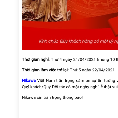
RẢNH
HỆ
TAY
XE
ĐẨY
HÀNG
BỘ
DÂY
THOÁT
HIỂM
TỰ
ĐỘNG
Thời gian nghỉ
: Thứ 4 ngày 21/04/2021 (mùng 10 t
XE
Thời gian làm việc trở lại
: Thứ 5 ngày 22/04/2021
NÂNG
TAY
Nikawa
Việt Nam trân trọng cảm ơn sự tin tưởng 
Quý khách/Quý Đối tác có một ngày nghỉ lễ thật vui
Nikawa xin trân trọng thông báo!