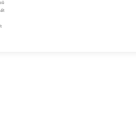
 cũ
hất
t