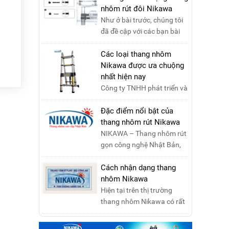
nhôm rút đôi Nikawa
Như ở bài trước, chúng tôi
đã đề cập với các bạn bài
viết hướng dẫn sử dụng
thang nhôm rút đơn ....
Các loại thang nhôm
Nikawa được ưa chuộng
nhất hiện nay
Công ty TNHH phát triển và
thương mại Nikawa Việt
Nam xin kính chào quý
Đặc điểm nổi bật của
khách ! Hiện tại công t....
thang nhôm rút Nikawa
NIKAWA – Thang nhôm rút
gọn công nghệ Nhật Bản,
đạt tiêu chuẩn Châu Âu,
đảm bảo sự an toàn tuy....
Cách nhận dạng thang
nhôm Nikawa
Hiện tại trên thị trường
thang nhôm Nikawa có rất
nhiều loại thang kém chất
lượng, lấy thương h....