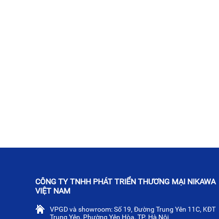
CÔNG TY TNHH PHÁT TRIỂN THƯƠNG MẠI NIKAWA
VIỆT NAM
VPGD và showroom: Số 19, Đường Trung Yên 11C, KĐT
Trung Yên, Phường Yên Hòa, TP. Hà Nội