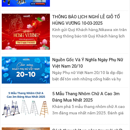
Nikawa Việt Nam để nhận ngay những
phần quà siêu hấp dẫn và mua sắm
những sản phẩm thang chính hãng với
THÔNG BÁO LỊCH NGHỈ LỄ GIỖ TỔ
mức giá không thể tốt hơn!Tham gia
HÙNG VƯƠNG 10-03-2025
Mega Live, bạn sẽ nhận được gì?...
Kính gửi Quý Khách hàng,Nikawa xin trân
trọng thông báo tới Quý Khách hàng lịch
nghỉ lễ Giỗ Tổ Hùng Vương 10/03 như
sau:Thời gian nghỉ lễ: Thứ Hai, ngày
07/04/2025, nhằm ngày Giỗ Tổ Hùng
Nguồn Gốc Và Ý Nghĩa Ngày Phụ Nữ
Vương – dịp để tưởng nhớ công ơn dựng
Việt Nam 20/10
nước của các Vua Hùng....
Ngày Phụ nữ Việt Nam 20/10 là dịp đặc
biệt để tôn vinh những cống hiến và hy
sinh của phụ nữ trong gia đình và xã hội.
Khởi nguồn từ sự ra đời của Hội Phụ nữ
5 Mẫu Thang Nhôm Chữ A Cao 3m
phản đế Việt Nam vào năm 1930, ngày
Đáng Mua Nhất 2025
này không chỉ ghi nhận vai trò quan trọng
Khám phá 5 mẫu thang nhôm chữ A cao
của phụ nữ ...
3m đáng mua nhất năm 2025. Đánh giá
chất lượng, độ an toàn và giá bán để chọn
sản phẩm phù hợp!