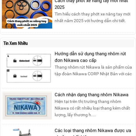
Cách thay phớt xe nâng tay mới nhất
2025
Tìm hiểu cách thay phớt xe nâng tay mới
nhất năm 2025 với hướng dẫn chi tiết.
Đọc ngay để nắm vững quy trình thay
phớt đúng cách, giúp xe nâng hoạt động
hiệu quả và bền lâu!
Tin Xem Nhiều
Hướng dẫn sử dụng thang nhôm rút
đơn Nikawa cao cấp
Thang nhôm rút Nikawa là sản phẩm của
tập đoàn Nikawa CORP Nhật Bản với các
tính năng an toàn, ....
Cách nhận dạng thang nhôm Nikawa
Hiện tại trên thị trường thang nhôm
Nikawa có rất nhiều loại thang kém chất
lượng, lấy thương h....
Các loại thang nhôm Nikawa được ưa