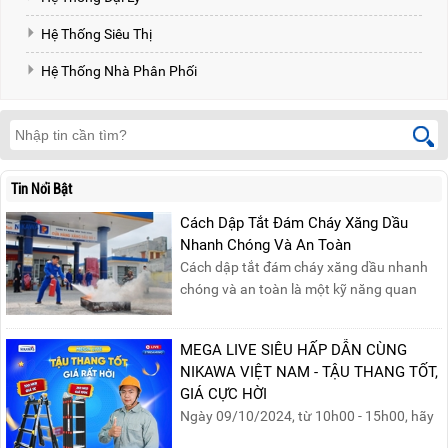
Hệ Thống Siêu Thị
Hệ Thống Nhà Phân Phối
Tin Nổi Bật
Cách Dập Tắt Đám Cháy Xăng Dầu
Nhanh Chóng Và An Toàn
Cách dập tắt đám cháy xăng dầu nhanh
chóng và an toàn là một kỹ năng quan
trọng trong phòng cháy chữa cháy. Đám
cháy xăng dầu rất dễ lan rộng và gây thiệt
MEGA LIVE SIÊU HẤP DẪN CÙNG
hại nghiêm trọng nếu không được xử lý kịp
NIKAWA VIỆT NAM - TẬU THANG TỐT,
thời. Vì vậy, việc hiểu rõ các phương pháp
GIÁ CỰC HỜI
dập tắt...
Ngày 09/10/2024, từ 10h00 - 15h00, hãy
cùng tham gia buổi Livestream của