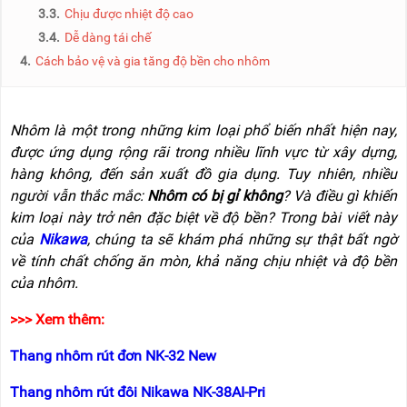
NÂNG
(THANG
3.3.
Chịu được nhiệt độ cao
TAY
RÚT
3.4.
Dễ dàng tái chế
LỒNG)
4.
Cách bảo vệ và gia tăng độ bền cho nhôm
VIDEO
THANG
CÁCH
TIN
ĐIỆN
TỨC
Nhôm là một trong những kim loại phổ biến nhất hiện nay,
THANG
BÁO
được ứng dụng rộng rãi trong nhiều lĩnh vực từ xây dựng,
NHÔM
CHÍ
CHỮ
hàng không, đến sản xuất đồ gia dụng. Tuy nhiên, nhiều
NÓI
A
VỀ
người vẫn thắc mắc:
Nhôm có bị gỉ không
? Và điều gì khiến
NIKAWA
kim loại này trở nên đặc biệt về độ bền? Trong bài viết này
THANG
NHÔM
của
Nikawa
, chúng ta sẽ khám phá những sự thật bất ngờ
GIỚI
CÔNG
về tính chất chống ăn mòn, khả năng chịu nhiệt và độ bền
THIỆU
NGHIỆP
của nhôm.
ĐẠI
THANG
LÝ
>>> Xem thêm:
NHÔM
GIÀN
GIÁO
BẢO
Thang nhôm rút đơn NK-32 New
HÀNH
VÁN
Thang nhôm rút đôi Nikawa NK-38AI-Pri
THANG
LIÊN