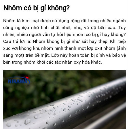
RẢNH
HỆ
Nhôm có bị gỉ không?
TAY
XE
Nhôm là kim loại được sử dụng rộng rãi trong nhiều ngành
ĐẨY
công nghiệp nhờ tính chất nhét, nhẹ, và độ bền cao. Tuy
HÀNG
nhiên, nhiều người vẫn tự hỏi liệu nhôm có bị gỉ hay không?
BỘ
Câu trả lời là: Nhôm không bị gỉ như sắt hay thép. Khi tiếp
DÂY
xúc với không khí, nhôm hình thành một lớp oxit nhôm (ảnh
THOÁT
HIỂM
sáng mọt) trên bề mặt. Lớp này hoàn toàn bị dính và bảo vệ
TỰ
bên trong nhôm khỏi các tác nhân oxy hóa khác.
ĐỘNG
XE
NÂNG
TAY