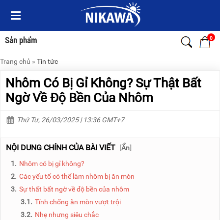
Menu
Menu
Sản
Sản
phẩm
phẩm
0
Sản phẩm
Trang chủ
»
Tin tức
TRANG
TRANG
CHỦ
CHỦ
Nhôm Có Bị Gỉ Không? Sự Thật Bất
THANG
THANG
Ngờ Về Độ Bền Của Nhôm
NHÔM
NHÔM
Thứ Tư, 26/03/2025 | 13:36 GMT+7
XE
THANG
ĐẨY
NHÔM
HÀNG
RÚT
NỘI DUNG CHÍNH CỦA BÀI VIẾT
[
Ẩn
]
BỘ
THANG
1.
Nhôm có bị gỉ không?
DÂY
NHÔM
THOÁT
GIA
2.
Các yếu tố có thể làm nhôm bị ăn mòn
HIỂM
ĐÌNH
3.
Sự thất bất ngờ về độ bền của nhôm
TỰ
ĐỘNG
THANG
3.1.
Tính chống ăn mòn vượt trội
NHÔM
3.2.
Nhẹ nhưng siêu chắc
XE
GẤP