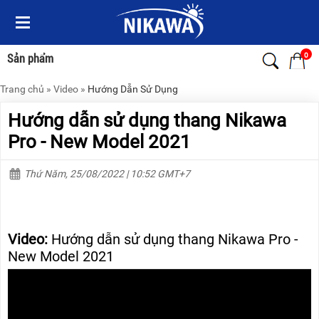
Menu
Menu
Sản
Sản
phẩm
phẩm
0
Sản phẩm
Trang chủ
»
Video
»
Hướng Dẫn Sử Dụng
TRANG
TRANG
CHỦ
CHỦ
Hướng dẫn sử dụng thang Nikawa
THANG
THANG
Pro - New Model 2021
NHÔM
NHÔM
Thứ Năm, 25/08/2022 | 10:52 GMT+7
XE
THANG
ĐẨY
NHÔM
HÀNG
RÚT
BỘ
THANG
Video:
Hướng dẫn sử dụng thang Nikawa Pro -
DÂY
NHÔM
THOÁT
GIA
New Model 2021
HIỂM
ĐÌNH
TỰ
ĐỘNG
THANG
NHÔM
XE
GẤP