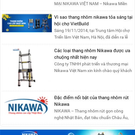
MẠI NIKAWA VIỆT NAM – Nikawa Miền
Bắc: Số 19, Đường Trung ....
Vì sao thang nhôm nikawa tỏa sáng tại
hội chợ VietBuild
Sáng 19/11/2014, tại Trung tâm Hội chợ
Triển lãm Việt Nam, Hà Nội, đã diễn ra lễ
khai mạc “Triể....
Các loại thang nhôm Nikawa được ưa
chuộng nhất hiện nay
Công ty TNHH phát triển và thương mại
Nikawa Việt Nam xin kính chào quý khách
! Hiện tại công t....
Đặc điểm nổi bật của thang nhôm rút
Nikawa
NIKAWA – Thang nhôm rút gọn công
nghệ Nhật Bản, đạt tiêu chuẩn Châu Âu,
đảm bảo sự an toàn tuy....