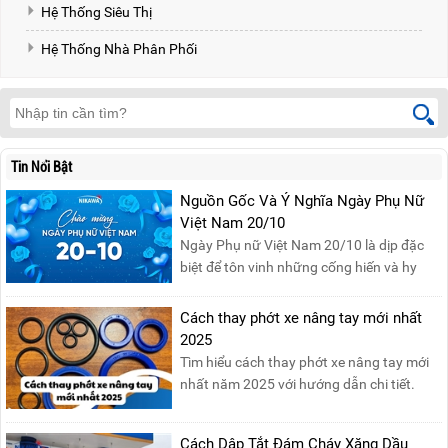
Hệ Thống Siêu Thị
Hệ Thống Nhà Phân Phối
Tin Nổi Bật
Nguồn Gốc Và Ý Nghĩa Ngày Phụ Nữ
Việt Nam 20/10
Ngày Phụ nữ Việt Nam 20/10 là dịp đặc
biệt để tôn vinh những cống hiến và hy
sinh của phụ nữ trong gia đình và xã hội.
Khởi nguồn từ sự ra đời của Hội Phụ nữ
Cách thay phớt xe nâng tay mới nhất
phản đế Việt Nam vào năm 1930, ngày
2025
này không chỉ ghi nhận vai trò quan trọng
Tìm hiểu cách thay phớt xe nâng tay mới
của phụ nữ ...
nhất năm 2025 với hướng dẫn chi tiết.
Đọc ngay để nắm vững quy trình thay
phớt đúng cách, giúp xe nâng hoạt động
Cách Dập Tắt Đám Cháy Xăng Dầu