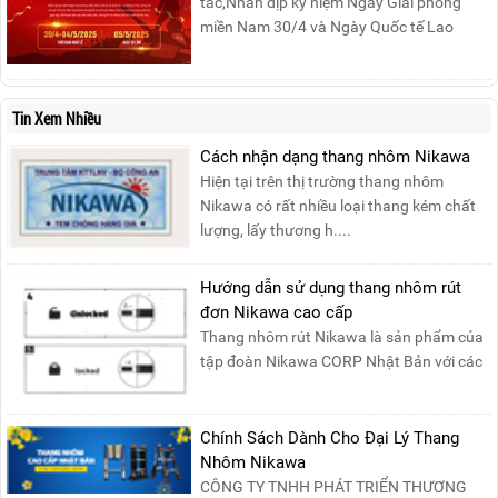
tác,Nhân dịp kỷ niệm Ngày Giải phóng
miền Nam 30/4 và Ngày Quốc tế Lao
động 1/5, Nikawa xin trân trọng thông
báo lịch nghỉ lễ như sau:Thời gian nghỉ: Từ
Thứ Ba, ngày 29/04/2025 đến hết Chủ
Tin Xem Nhiều
Nhật, ngày 04/05/2025.T...
Cách nhận dạng thang nhôm Nikawa
Hiện tại trên thị trường thang nhôm
Nikawa có rất nhiều loại thang kém chất
lượng, lấy thương h....
Hướng dẫn sử dụng thang nhôm rút
đơn Nikawa cao cấp
Thang nhôm rút Nikawa là sản phẩm của
tập đoàn Nikawa CORP Nhật Bản với các
tính năng an toàn, ....
Chính Sách Dành Cho Đại Lý Thang
Nhôm Nikawa
CÔNG TY TNHH PHÁT TRIỂN THƯƠNG