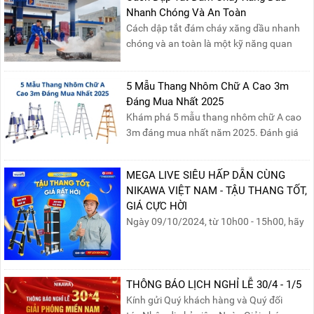
hiệu quả và bền lâu!
Nhanh Chóng Và An Toàn
Cách dập tắt đám cháy xăng dầu nhanh
chóng và an toàn là một kỹ năng quan
trọng trong phòng cháy chữa cháy. Đám
cháy xăng dầu rất dễ lan rộng và gây thiệt
5 Mẫu Thang Nhôm Chữ A Cao 3m
hại nghiêm trọng nếu không được xử lý kịp
Đáng Mua Nhất 2025
thời. Vì vậy, việc hiểu rõ các phương pháp
Khám phá 5 mẫu thang nhôm chữ A cao
dập tắt...
3m đáng mua nhất năm 2025. Đánh giá
chất lượng, độ an toàn và giá bán để chọn
sản phẩm phù hợp!
MEGA LIVE SIÊU HẤP DẪN CÙNG
NIKAWA VIỆT NAM - TẬU THANG TỐT,
GIÁ CỰC HỜI
Ngày 09/10/2024, từ 10h00 - 15h00, hãy
cùng tham gia buổi Livestream của
Nikawa Việt Nam để nhận ngay những
phần quà siêu hấp dẫn và mua sắm
những sản phẩm thang chính hãng với
THÔNG BÁO LỊCH NGHỈ LỄ 30/4 - 1/5
mức giá không thể tốt hơn!Tham gia
Kính gửi Quý khách hàng và Quý đối
Mega Live, bạn sẽ nhận được gì?...