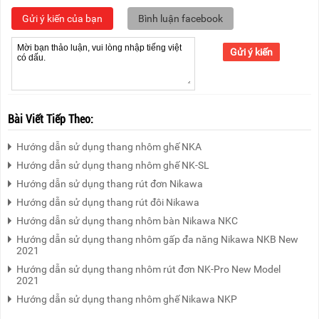
RẢNH
HỆ
TAY
Gửi ý kiến của bạn
Bình luận facebook
XE
Gửi ý kiến
ĐẨY
HÀNG
BỘ
DÂY
Bài Viết Tiếp Theo:
THOÁT
HIỂM
TỰ
Hướng dẫn sử dụng thang nhôm ghế NKA
ĐỘNG
Hướng dẫn sử dụng thang nhôm ghế NK-SL
Hướng dẫn sử dụng thang rút đơn Nikawa
XE
NÂNG
Hướng dẫn sử dụng thang rút đôi Nikawa
TAY
Hướng dẫn sử dụng thang nhôm bàn Nikawa NKC
Hướng dẫn sử dụng thang nhôm gấp đa năng Nikawa NKB New
2021
Hướng dẫn sử dụng thang nhôm rút đơn NK-Pro New Model
2021
Hướng dẫn sử dụng thang nhôm ghế Nikawa NKP