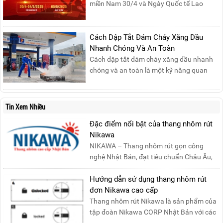
miền Nam 30/4 và Ngày Quốc tế Lao
động 1/5, Nikawa xin trân trọng thông
báo lịch nghỉ lễ như sau:Thời gian nghỉ: Từ
Thứ Ba, ngày 29/04/2025 đến hết Chủ
Cách Dập Tắt Đám Cháy Xăng Dầu
Nhật, ngày 04/05/2025.T...
Nhanh Chóng Và An Toàn
Cách dập tắt đám cháy xăng dầu nhanh
chóng và an toàn là một kỹ năng quan
trọng trong phòng cháy chữa cháy. Đám
cháy xăng dầu rất dễ lan rộng và gây thiệt
hại nghiêm trọng nếu không được xử lý kịp
Tin Xem Nhiều
thời. Vì vậy, việc hiểu rõ các phương pháp
Đặc điểm nổi bật của thang nhôm rút
dập tắt...
Nikawa
NIKAWA – Thang nhôm rút gọn công
nghệ Nhật Bản, đạt tiêu chuẩn Châu Âu,
đảm bảo sự an toàn tuy....
Hướng dẫn sử dụng thang nhôm rút
đơn Nikawa cao cấp
Thang nhôm rút Nikawa là sản phẩm của
tập đoàn Nikawa CORP Nhật Bản với các