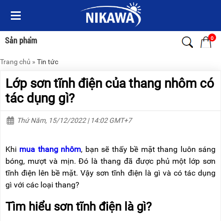
Menu
Menu
Sản
Sản
phẩm
phẩm
0
Sản phẩm
Trang chủ
»
Tin tức
TRANG
TRANG
CHỦ
CHỦ
Lớp sơn tĩnh điện của thang nhôm có
THANG
THANG
tác dụng gì?
NHÔM
NHÔM
Thứ Năm, 15/12/2022 | 14:02 GMT+7
XE
THANG
ĐẨY
NHÔM
HÀNG
RÚT
Khi
mua thang nhôm
, bạn sẽ thấy bề mặt thang luôn sáng
BỘ
THANG
bóng, mượt và mịn. Đó là thang đã được phủ một lớp sơn
DÂY
NHÔM
tĩnh điện lên bề mặt. Vậy sơn tĩnh điện là gì và có tác dụng
THOÁT
GIA
HIỂM
ĐÌNH
gì với các loại thang?
TỰ
ĐỘNG
THANG
Tìm hiểu sơn tĩnh điện là gì?
NHÔM
XE
GẤP