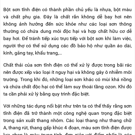
Bột sơn tĩnh điện có thành phần chủ yếu là nhựa, bột màu
và chất phụ gia. Đây là chất rắn không dễ bay hơi nên
không ảnh hưởng đến sức khỏe như các loại sơn thông
thường có chứa dung môi độc hại và hợp chất hữu cơ dễ
bay hơi. Để tránh tiếp xúc trực tiếp với bột sơn khi làm việc,
người thợ có thể sử dụng các đồ bảo hộ như quần áo dài,
kính, găng tay, khẩu trang,…
Chất thải của sơn tĩnh điện có thể xử lý được trong bãi rác
nên được xếp vào loại ít nguy hại và không gây ô nhiễm môi
trường. Trong khi đó, những loại sơn khác có mùi khá nồng
và chứa chất độc hại có thể làm suy thoái tầng ozon. Khi đó
ta cần phải xử lý bằng quy trình đặc biệt.
Với những tác dụng nổi bật như trên ta có thể thấy rằng sơn
tĩnh điện đã trở thành một công nghệ quan trọng đặc biệt
trong sản xuất thang nhôm. Các loại thang như thang chữ
A, thang rút, thang gấp khúc 4 đoạn, màu sơn tĩnh điện được
lựa chọn là màu trung tính, đơn giản với điểm nhấn là các