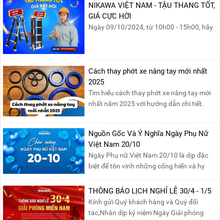
NIKAWA VIỆT NAM - TẬU THANG TỐT,
GIÁ CỰC HỜI
Ngày 09/10/2024, từ 10h00 - 15h00, hãy
cùng tham gia buổi Livestream của
Nikawa Việt Nam để nhận ngay những
phần quà siêu hấp dẫn và mua sắm
những sản phẩm thang chính hãng với
Cách thay phớt xe nâng tay mới nhất
mức giá không thể tốt hơn!Tham gia
2025
Mega Live, bạn sẽ nhận được gì?...
Tìm hiểu cách thay phớt xe nâng tay mới
nhất năm 2025 với hướng dẫn chi tiết.
Đọc ngay để nắm vững quy trình thay
phớt đúng cách, giúp xe nâng hoạt động
Nguồn Gốc Và Ý Nghĩa Ngày Phụ Nữ
hiệu quả và bền lâu!
Việt Nam 20/10
Ngày Phụ nữ Việt Nam 20/10 là dịp đặc
biệt để tôn vinh những cống hiến và hy
sinh của phụ nữ trong gia đình và xã hội.
Khởi nguồn từ sự ra đời của Hội Phụ nữ
THÔNG BÁO LỊCH NGHỈ LỄ 30/4 - 1/5
phản đế Việt Nam vào năm 1930, ngày
Kính gửi Quý khách hàng và Quý đối
này không chỉ ghi nhận vai trò quan trọng
tác,Nhân dịp kỷ niệm Ngày Giải phóng
của phụ nữ ...