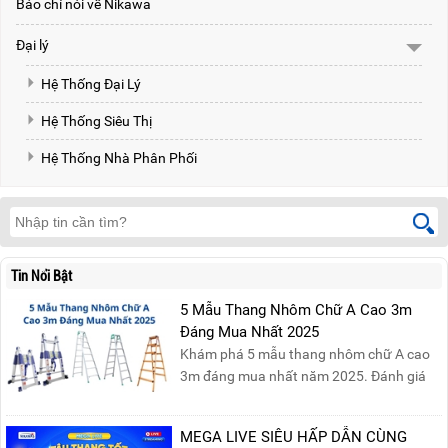
Báo chí nói về Nikawa
Đại lý
Hệ Thống Đại Lý
Hệ Thống Siêu Thị
Hệ Thống Nhà Phân Phối
Tin Nổi Bật
5 Mẫu Thang Nhôm Chữ A Cao 3m
Đáng Mua Nhất 2025
Khám phá 5 mẫu thang nhôm chữ A cao
3m đáng mua nhất năm 2025. Đánh giá
chất lượng, độ an toàn và giá bán để chọn
sản phẩm phù hợp!
MEGA LIVE SIÊU HẤP DẪN CÙNG