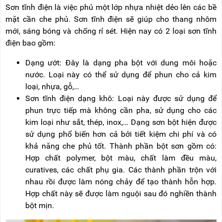
NÂNG
(THANG
Sơn tĩnh điện là việc phủ một lớp nhựa nhiệt dẻo lên các bề
TAY
RÚT
mặt cần che phủ. Sơn tĩnh điện sẽ giúp cho thang nhôm
LỒNG)
mới, sáng bóng và chống rỉ sét. Hiện nay có 2 loại sơn tĩnh
VIDEO
THANG
điện bao gồm:
CÁCH
TIN
ĐIỆN
Dạng ướt: Đây là dạng pha bột với dung môi hoặc
TỨC
nước. Loại này có thể sử dụng để phun cho cả kim
THANG
BÁO
loại, nhựa, gỗ,…
NHÔM
CHÍ
CHỮ
Sơn tĩnh điện dạng khô: Loại này được sử dụng để
NÓI
A
VỀ
phun trực tiếp mà không cần pha, sử dụng cho các
NIKAWA
kim loại như sắt, thép, inox,… Dạng sơn bột hiện được
THANG
NHÔM
sử dụng phổ biến hơn cả bởi tiết kiệm chi phí và có
GIỚI
CÔNG
THIỆU
khả năng che phủ tốt. Thành phần bột sơn gồm có:
NGHIỆP
Hợp chất polymer, bột màu, chất làm đều màu,
ĐẠI
THANG
curatives, các chất phụ gia. Các thành phần trộn với
LÝ
NHÔM
nhau rồi được làm nóng chảy để tạo thành hỗn hợp.
GIÀN
GIÁO
BẢO
Hợp chất này sẽ được làm nguội sau đó nghiền thành
HÀNH
bột mịn.
VÁN
THANG
LIÊN